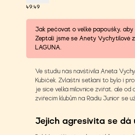
49:49
Jak pečovat o velké papoušky, aby 
Zeptali jsme se Anety Vychytilové
LAGUNA.
Ve studiu nás navštívila Aneta Vychyt
Kubíček. Zvláštní setkání to bylo i 
je sice velká milovnice zvířat, ale od 
zvířecím klubům na Rádiu Junior se u
Jejich agresivita se dá 