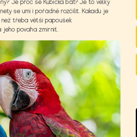
ěný? Je proč se Kubíčka bát? Je to velký
ty se umí i pořádně rozčílit. Kakadu je
í než třeba větší papoušek
 jeho povaha zmírnit.