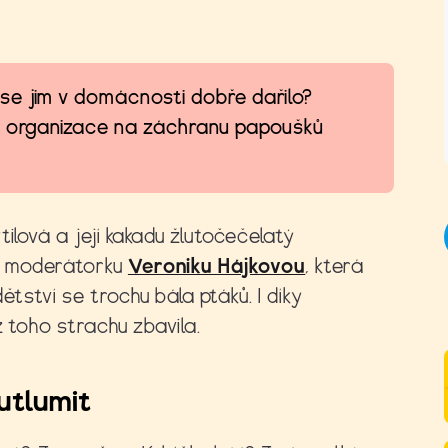
se jim v domácnosti dobře dařilo?
 z organizace na záchranu papoušků
ilová a její kakadu žlutočečelatý
pro moderátorku
Veroniku Hájkovou
, která
dětství se trochu bála ptáků. I díky
ž toho strachu zbavila.
utlumit