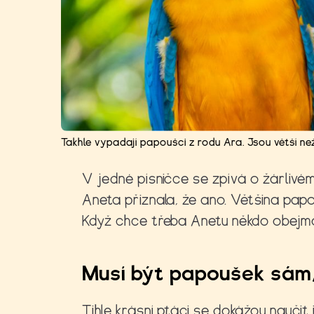
Takhle vypadají papoušci z rodu Ara. Jsou větší ne
V jedné písničce se zpívá o žárlivé
Aneta přiznala, že ano. Většina papou
Když chce třeba Anetu někdo obejmou
Musí být papoušek sám,
Tihle krásní ptáci se dokážou naučit 