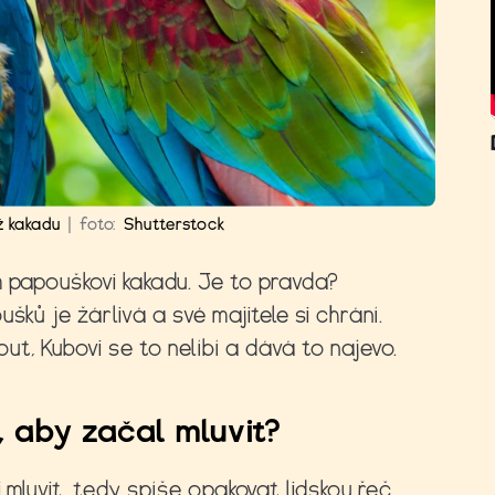
ž kakadu
|
foto:
Shutterstock
m papouškovi kakadu. Je to pravda?
šků je žárlivá a své majitele si chrání.
t, Kubovi se to nelíbí a dává to najevo.
 aby začal mluvit?
i mluvit, tedy spíše opakovat lidskou řeč,