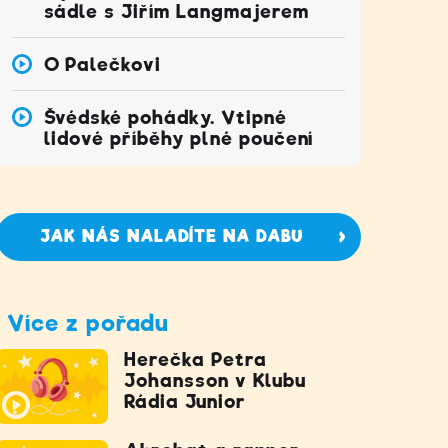
sádle s Jiřím Langmajerem
O Palečkovi
Švédské pohádky. Vtipné
lidové příběhy plné poučení
JAK NÁS NALADÍTE NA DABU
Více z pořadu
Herečka Petra
Johansson v Klubu
Rádia Junior