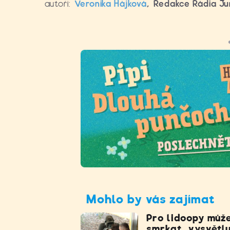
autoři:
Veronika Hájková
,
Redakce Rádia Ju
Mohlo by vás zajímat
Pro lidoopy můž
smrkat, vysvětlu