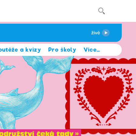
outěže a kvízy
Pro školy
Více
…