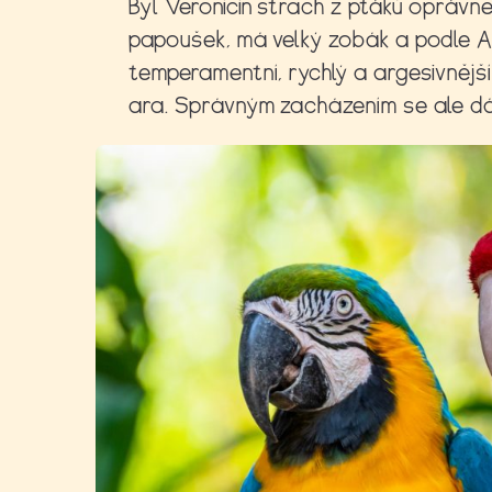
Byl Veroničin strach z ptáků oprávn
papoušek, má velký zobák a podle Ane
temperamentní, rychlý a argesivnějš
ara. Správným zacházením se ale dá