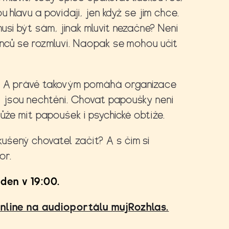
 hlavu a povídají, jen když se jim chce.
usí být sám, jinak mluvit nezačne? Není
enců se rozmluví. Naopak se mohou učit
i. A právě takovým pomáhá organizace
 jsou nechtění. Chovat papoušky není
může mít papoušek i psychické obtíže.
ušený chovatel začít? A s čím si
or.
den v 19:00.
online na audioportálu mujRozhlas.