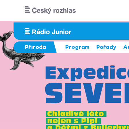
Přejít k hlavnímu obsahu
Příroda
Program
Pořady
A