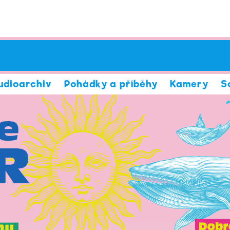
udioarchiv
Pohádky a příběhy
Kamery
S