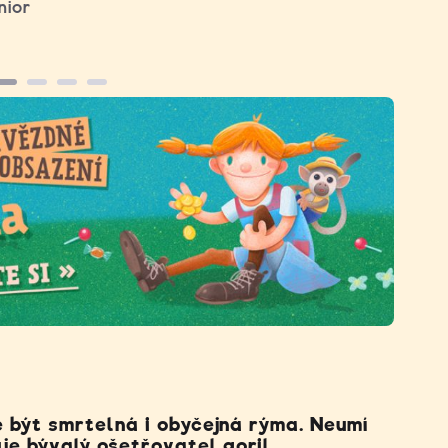
nior
e být smrtelná i obyčejná rýma. Neumí
je bývalý ošetřovatel goril