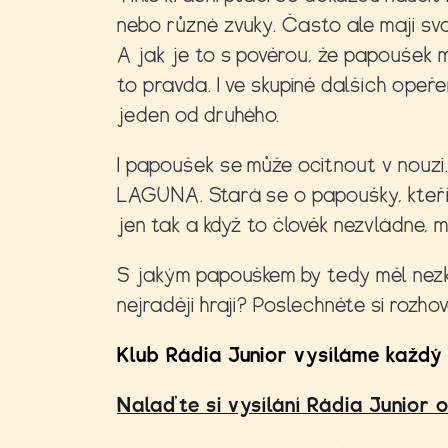
nebo různé zvuky. Často ale mají svou
A jak je to s pověrou, že papoušek m
to pravda. I ve skupině dalších opeř
jeden od druhého.
I papoušek se může ocitnout v nouz
LAGUNA. Stará se o papoušky, kteří
jen tak a když to člověk nezvládne, 
S jakým papouškem by tedy měl nezk
nejraději hrají? Poslechněte si rozhov
Klub Rádia Junior vysíláme každý 
Nalaďte si vysílání Rádia Junior 