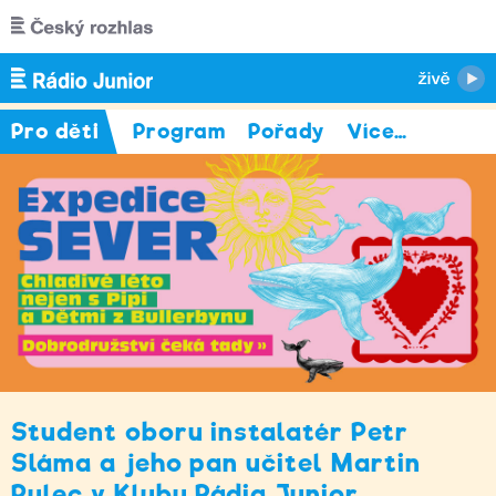
Přejít k hlavnímu obsahu
Pro děti
Program
Pořady
Více
…
Student oboru instalatér Petr
Sláma a jeho pan učitel Martin
Pulec v Klubu Rádia Junior