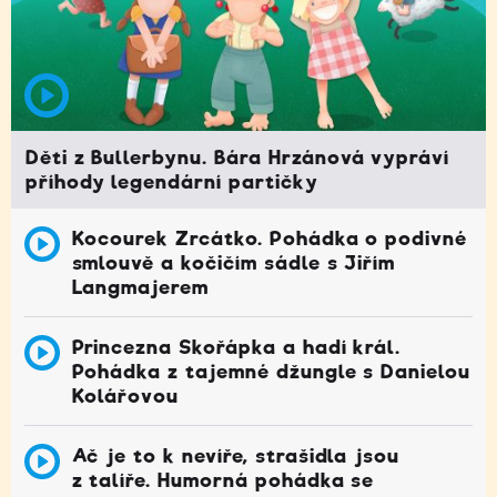
Děti z Bullerbynu. Bára Hrzánová vypráví
příhody legendární partičky
Kocourek Zrcátko. Pohádka o podivné
smlouvě a kočičím sádle s Jiřím
Langmajerem
Princezna Skořápka a hadí král.
Pohádka z tajemné džungle s Danielou
Kolářovou
Ač je to k nevíře, strašidla jsou
z talíře. Humorná pohádka se