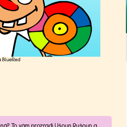
a BlueRed
ená? To vám prozradí Ušoun Rušoun a