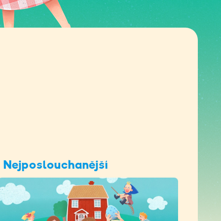
Nejposlouchanější