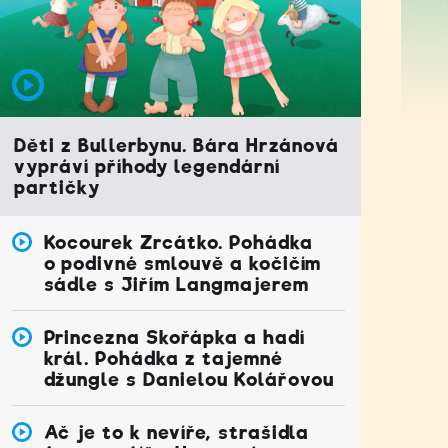
Děti z Bullerbynu. Bára Hrzánová
vypráví příhody legendární
partičky
Kocourek Zrcátko. Pohádka
o podivné smlouvě a kočičím
sádle s Jiřím Langmajerem
Princezna Skořápka a hadí
král. Pohádka z tajemné
džungle s Danielou Kolářovou
Ač je to k nevíře, strašidla