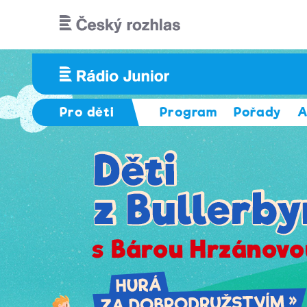
Přejít k hlavnímu obsahu
Pro děti
Program
Pořady
A