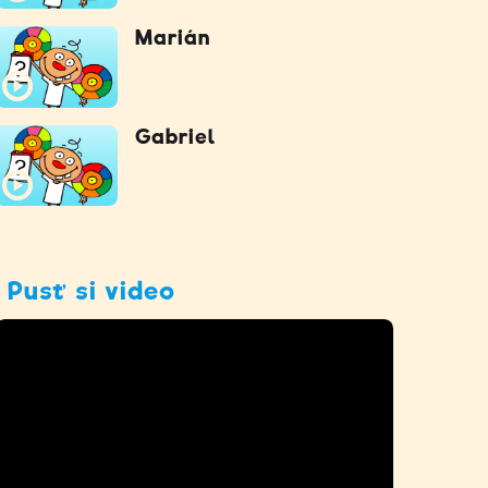
Marián
Gabriel
Pusť si video