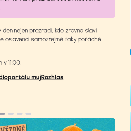
.
den nejen prozradí, kdo zrovna slaví
le oslavenci samozřejmě taky pořádně
v 11:00.
dioportálu mujRozhlas
.