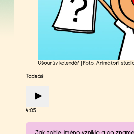
Ušounův kalendář | Foto: Animátoři studi
Tadeáš
4:05
Jak tohle jméno vzniklo a co znam