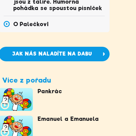
jsou z talíře. Humorná
pohádka se spoustou písniček
O Palečkovi
JAK NÁS NALADÍTE NA DABU
Více z pořadu
Pankrác
Emanuel a Emanuela