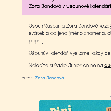
Zora Jandová v Ušounově kalendáři
Ušoun Rušoun a Zora Jandová každý 
svátek a co jeho jméno znamená, a
popřejí.
Ušounův kalendář vysíláme každý den 
Nalaďte si Rádio Junior online na
au
autor:
Zora Jandová