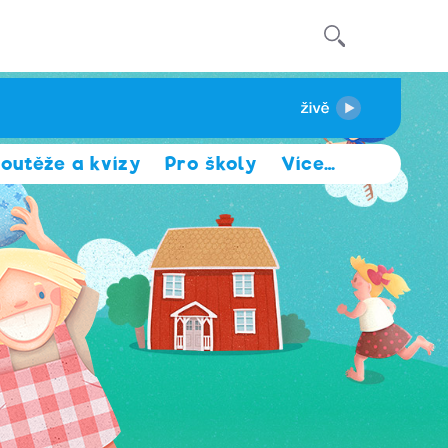
outěže a kvízy
Pro školy
Více
…