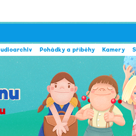
udioarchiv
Pohádky a příběhy
Kamery
S