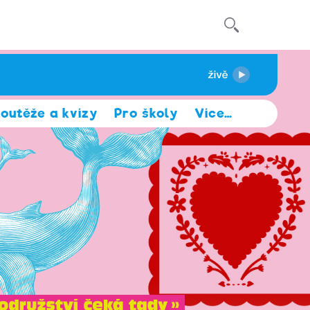
outěže a kvízy
Pro školy
Více
…