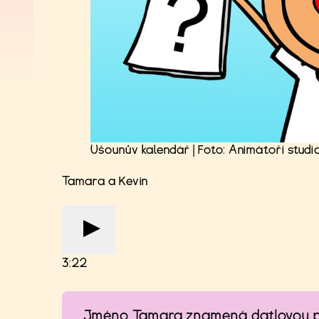
Ušounův kalendář | Foto: Animátoři studi
Tamara a Kevin
3:22
Jméno Tamara znamená datlovou p