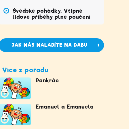
Švédské pohádky. Vtipné
lidové příběhy plné poučení
JAK NÁS NALADÍTE NA DABU
Více z pořadu
Pankrác
Emanuel a Emanuela