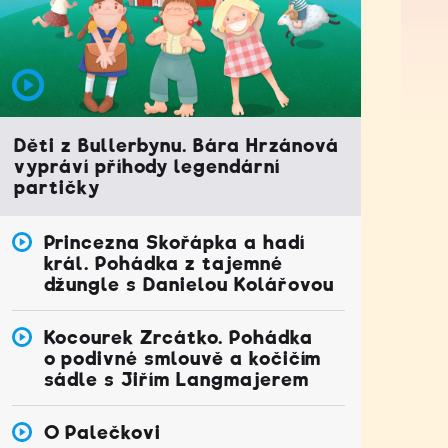
Děti z Bullerbynu. Bára Hrzánová
vypráví příhody legendární
partičky
Princezna Skořápka a hadí
král. Pohádka z tajemné
džungle s Danielou Kolářovou
Kocourek Zrcátko. Pohádka
o podivné smlouvě a kočičím
sádle s Jiřím Langmajerem
O Palečkovi