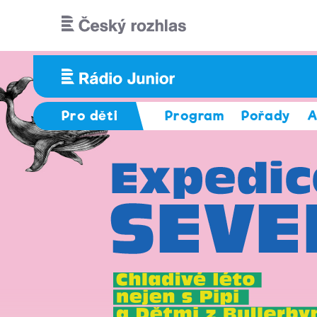
Přejít k hlavnímu obsahu
Pro děti
Program
Pořady
A