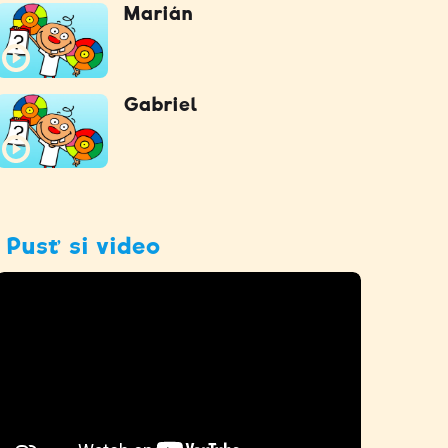
Marián
Gabriel
Pusť si video