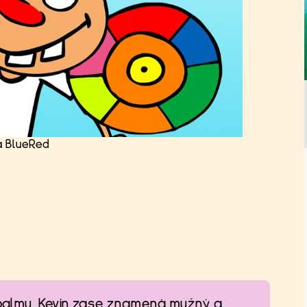
a BlueRed
almu. Kevin zase znamená mužný a