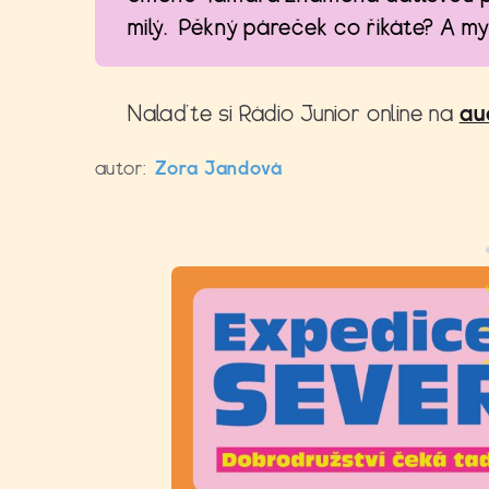
milý. Pěkný páreček co říkáte? A my 
Nalaďte si Rádio Junior online na
au
autor:
Zora Jandová