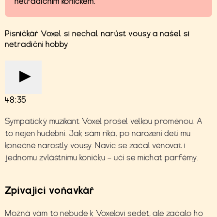
netradičním koníčkem.
Písničkář Voxel si nechal narůst vousy a našel si
netradiční hobby
48:35
Sympatický muzikant Voxel prošel velkou proměnou. A
to nejen hudební. Jak sám říká, po narození dětí mu
konečně narostly vousy. Navíc se začal věnovat i
jednomu zvláštnímu koníčku – učí se míchat parfémy.
Zpívající voňavkář
Možná vám to nebude k Voxelovi sedět, ale začalo ho