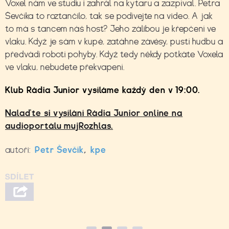
Voxel nám ve studiu i zahrál na kytaru a zazpíval. Petra
Ševčíka to roztančilo, tak se podívejte na video. A jak
to má s tancem náš host? Jeho zálibou je křepčení ve
vlaku. Když je sám v kupé, zatáhne závěsy, pustí hudbu a
předvádí robotí pohyby. Když tedy někdy potkáte Voxela
ve vlaku, nebudete překvapení.
Klub Rádia Junior vysíláme každý den v 19:00.
Nalaďte si vysílání Rádia Junior online na
audioportálu mujRozhlas.
autoři:
Petr Ševčík
,
kpe