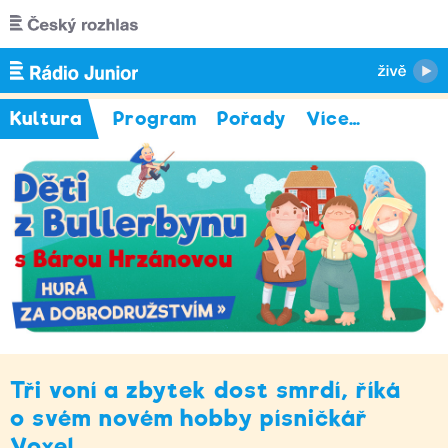
Přejít k hlavnímu obsahu
Kultura
Program
Pořady
Více
…
Tři voní a zbytek dost smrdí, říká
o svém novém hobby písničkář
Voxel