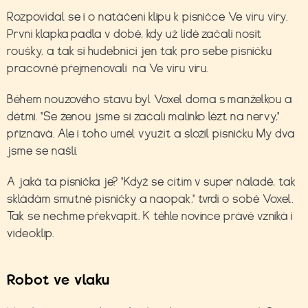
Rozpovídal se i o natáčení klipu k písničce Ve víru víry.
První klapka padla v době, kdy už lidé začali nosit
roušky, a tak si hudebníci jen tak pro sebe písničku
pracovně přejmenovali na Ve víru viru.
Během nouzového stavu byl Voxel doma s manželkou a
dětmi. "Se ženou jsme si začali malinko lézt na nervy,"
přiznává. Ale i toho uměl využít a složil písničku My dva
jsme se našli.
A jaká ta písnička je? "Když se cítím v super náladě, tak
skládám smutné písničky a naopak," tvrdí o sobě Voxel.
Tak se nechme překvapit. K téhle novince právě vzniká i
videoklip.
Robot ve vlaku