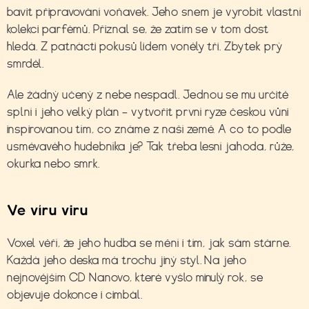
bavit připravování voňavek. Jeho snem je vyrobit vlastní
kolekci parfémů. Přiznal se, že zatím se v tom dost
hledá. Z patnácti pokusů lidem voněly tři. Zbytek prý
smrděl.
Ale žádný učený z nebe nespadl. Jednou se mu určitě
splní i jeho velký plán – vytvořit první ryze českou vůni
inspirovanou tím, co známe z naší země. A co to podle
usměvavého hudebníka je? Tak třeba lesní jahoda, růže,
okurka nebo smrk.
Ve víru viru
Voxel věří, že jeho hudba se mění i tím, jak sám stárne.
Každá jeho deska má trochu jiný styl. Na jeho
nejnovějším CD Nanovo, které vyšlo minulý rok, se
objevuje dokonce i cimbál.