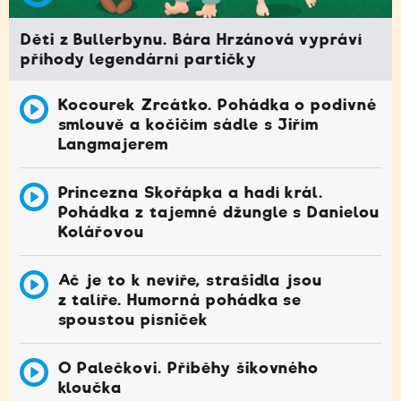
Děti z Bullerbynu. Bára Hrzánová vypráví
příhody legendární partičky
Kocourek Zrcátko. Pohádka o podivné
smlouvě a kočičím sádle s Jiřím
Langmajerem
Princezna Skořápka a hadí král.
Pohádka z tajemné džungle s Danielou
Kolářovou
Ač je to k nevíře, strašidla jsou
z talíře. Humorná pohádka se
spoustou písniček
O Palečkovi. Příběhy šikovného
kloučka