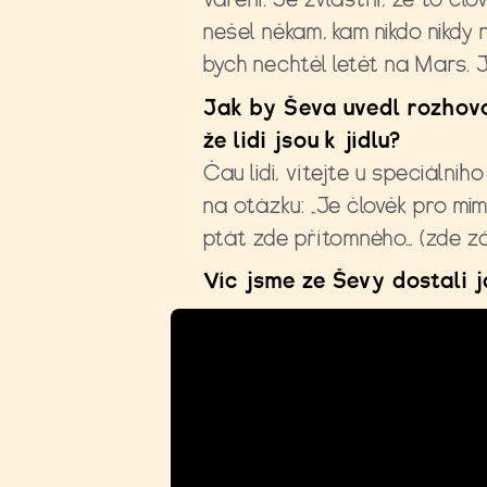
nešel někam, kam nikdo nikdy 
bych nechtěl letět na Mars.
Jak by Ševa uvedl rozhovo
že lidi jsou k jídlu?
Čau lidi, vítejte u speciální
na otázku: „Je člověk pro mi
ptát zde přítomného… (zde zá
Víc jsme ze Ševy dostali j
Jaký je Petr Ševa Ševčík?