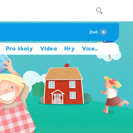
Pro školy
Videa
Hry
Více
…