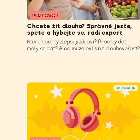
ROZHOVOR
Chcete žít dlouho? Správně jezte,
spěte a hýbejte se, radí expert
Které sporty zlepšují zdraví? Proč by děti
měly snídat? A co může ovlivnit dlouhověkost
30 minut