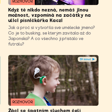
ROZHOVOR
Když tě nikdo nezná, nemáš jinou
možnost, vzpomíná na začátky na
ulici písničkářka Kaczi
Jak a proč si vytvořila své umělecké jméno?
Co je to busking, se kterým zavítala až do
Japonska? A co všechno jí přistálo ve
futrálu?
39 minut
ROZHOVOR
Žáci se špatným sluchem čelí