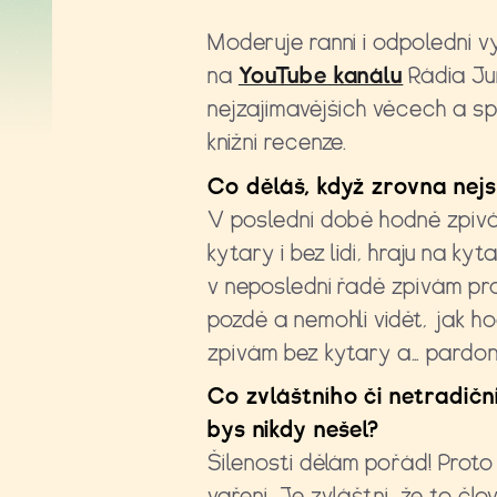
Moderuje ranní i odpolední vy
na
YouTube kanálu
Rádia Jun
nejzajímavějších věcech a sp
knižní recenze.
Co děláš, když zrovna nejs
V poslední době hodně zpívám
kytary i bez lidí, hraju na ky
v neposlední řadě zpívám pro r
pozdě a nemohli vidět, jak ho
zpívám bez kytary a… pardon
Co zvláštního či netradič
bys nikdy nešel?
Šílenosti dělám pořád! Proto
vaření. Je zvláštní, že to čl