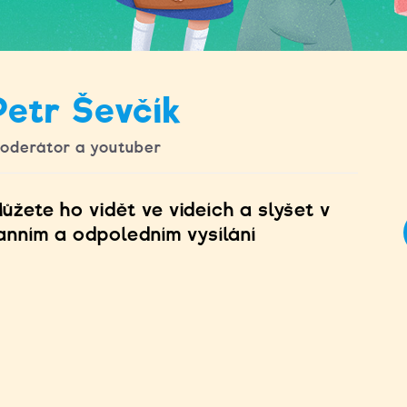
Petr Ševčík
oderátor a youtuber
ůžete ho vidět ve videích a slyšet v
anním a odpoledním vysílání