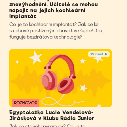
znevýhodnění. Učitelé se mohou
napojit na jejich kochleární
implantát
Co je to kochleární implantát? Jak se ke
sluchově postiženým chovat ve škole? Jak
funguje bezdrátová technologie?
35 minut
ROZHOVOR
Egyptoložka Lucie Vendelová-
Jirásková v Klubu Rádia Junior
Jak se stavěly pyramidy? Co je to