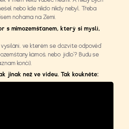
nešel nebo kde nikdo nikdy nebyl. Třeba
 Jsem nohama na Zemi.
r s mimozemšťanem, který si myslí,
ho vysílání, ve kterém se dozvíte odpověď
mozemšťany kámoš, nebo jídlo“? Budu se
znam končí).
ak jinak než ve videu. Tak koukněte: