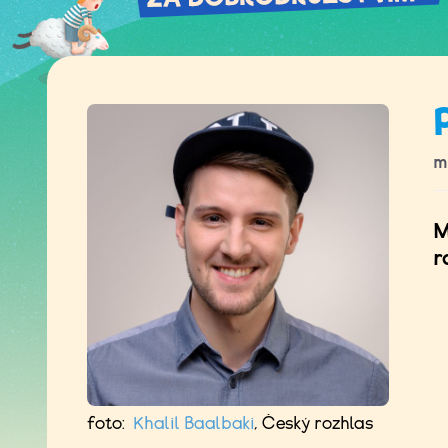
m
M
r
foto:
Khalil Baalbaki
,
Český rozhlas