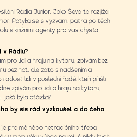
sílání Rádia Junior. Jako Ševa to rozjíždí
ior. Potýká se s výzvami, pátrá po těch
olu s knižními agenty pro vás chystá
i v Rádiu?
 pro lidi a hraju na kytaru, zpívám bez
taru bez not, ale zato s nadšením a
adost lidí v poslední řadě, kteří přišli
dně zpívám pro lidi a hraju na kytaru,
, jaká byla otázka?
ního by sis rád vyzkoušel a do čeho
 je pro mě něco netradičního třeba
ověk v mém věku vůbec neumí. A nikdy bych