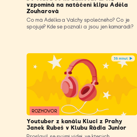
vzpomíná na natáčení klipu Adéla
Zouharová
Co má Adélka a Valchy společného? Co je
spojuje? Kde se poznali a jsou jen kamarádi?
36 minut
ROZHOVOR
Youtuber z kanálu Kluci z Prahy
Janek Rubeš v Klubu Rádia Junior
Proslavil se svými videi, ve kterých