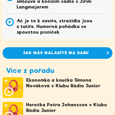
smlouvě a kočičím sádle s Jiřím
Langmajerem
Ač je to k nevíře, strašidla jsou
z talíře. Humorná pohádka se
spoustou písniček
JAK NÁS NALADÍTE NA DABU
Více z pořadu
Ekonomka a koučka Simona
Nováková v Klubu Rádia Junior
Herečka Petra Johansson v Klubu
Rádia Junior