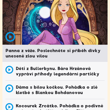
Panna z věže. Poslechněte si příběh dívky
unesené zlou vílou
Děti z Bullerbynu. Bára Hrzánová
vypráví příhody legendární partičky
Dáma s bílou kočkou. Pohádka o zlé
kletbě s Blankou Bohdanovou
Kocourek Zrcátko. Pohádka o podivné