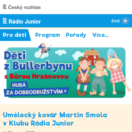
Přejít k hlavnímu obsahu
Pro děti
Program
Pořady
Více
…
Umělecký kovář Martin Smola
v Klubu Rádia Junior