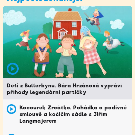
Děti z Bullerbynu. Bára Hrzánová vypráví
příhody legendární partičky
Kocourek Zrcátko. Pohádka o podivné
smlouvě a kočičím sádle s Jiřím
Langmajerem