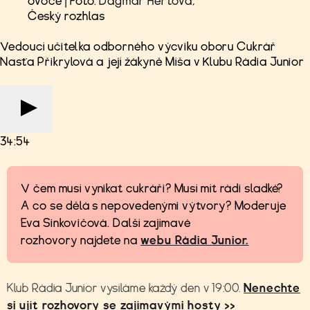
ovoce | Foto:
Dagmar Heřtová
,
Český rozhlas
Vedoucí učitelka odborného výcviku oboru Cukrář
Nasťa Přikrylová a její žákyně Míša v Klubu Rádia Junior
34:54
V čem musí vynikat cukráři? Musí mít rádi sladké?
A co se dělá s nepovedenými výtvory? Moderuje
Eva Sinkovičová. Další zajímavé
rozhovory najdete na
webu Rádia Junior.
Klub Rádia Junior vysíláme každý den v 19:00.
Nenechte
si ujít rozhovory se zajímavými hosty >>