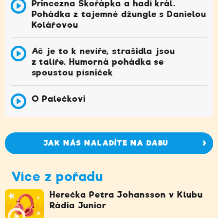
Princezna Skořápka a hadí král.
Pohádka z tajemné džungle s Danielou
Kolářovou
Ač je to k nevíře, strašidla jsou
z talíře. Humorná pohádka se
spoustou písniček
O Palečkovi
JAK NÁS NALADÍTE NA DABU
Více z pořadu
Herečka Petra Johansson v Klubu
Rádia Junior