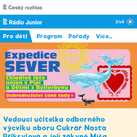
Přejít k hlavnímu obsahu
Pro děti
Program
Pořady
Více
…
Vedoucí učitelka odborného
výcviku oboru Cukrář Nasťa
Přikrylová a její žákyně Míša