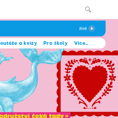
outěže a kvízy
Pro školy
Více
…