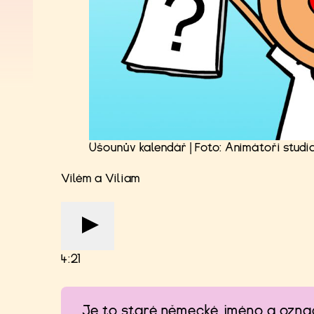
Ušounův kalendář | Foto: Animátoři studi
Vilém a Viliam
4:21
Je to staré německé jméno a označu