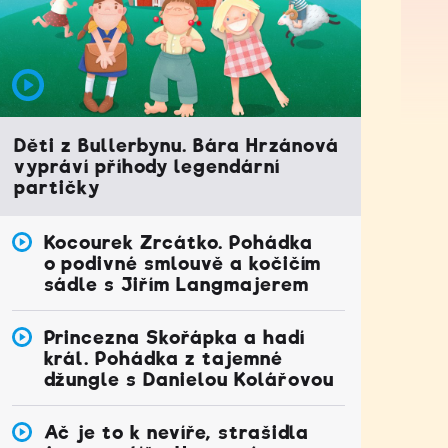
Děti z Bullerbynu. Bára Hrzánová
vypráví příhody legendární
partičky
Kocourek Zrcátko. Pohádka
o podivné smlouvě a kočičím
sádle s Jiřím Langmajerem
Princezna Skořápka a hadí
král. Pohádka z tajemné
džungle s Danielou Kolářovou
Ač je to k nevíře, strašidla