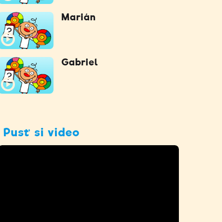
Marián
Gabriel
Pusť si video