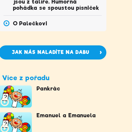
jsou z talíře. Humorná
pohádka se spoustou písniček
O Palečkovi
JAK NÁS NALADÍTE NA DABU
Více z pořadu
Pankrác
Emanuel a Emanuela