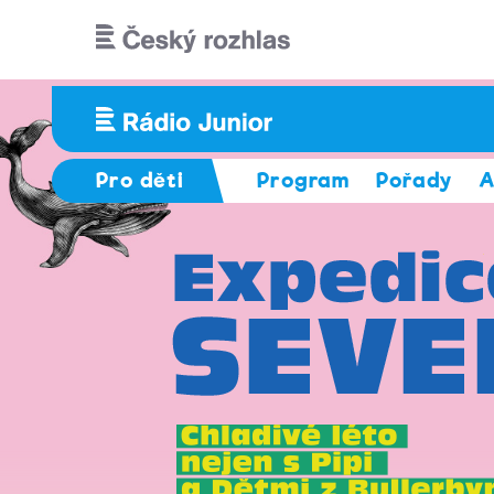
Přejít k hlavnímu obsahu
Pro děti
Program
Pořady
A