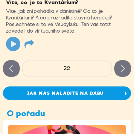
Víte, co je to Kvantárium?
Víte, jak zní pohádka v dánštině? Co to je
Kvantárium? A co prozradila slavná herečka?
Poslechněte si to ve Všudykuku. Ten vás totiž
zavede i do virtuálního světa.
Stránky
22
n
zí
JAK NÁS NALADÍTE NA DABU
O pořadu