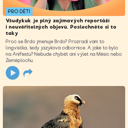
PRO DĚTI
Všudykuk je plný zajímavých reportáží
i neuvěřitelných objevů. Poslechněte si to
taky
Proč se Brdo jmenuje Brdo? Prozradí vám to
lingvistka, tedy jazyková odbornice. A jaké to bylo
na Anifestu? Nebude chybět ani výlet na Měsíc nebo
Zeměplochu.