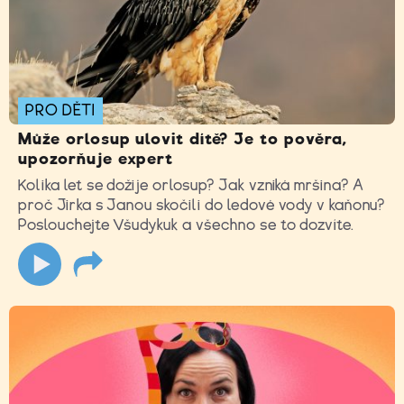
PRO DĚTI
Může orlosup ulovit dítě? Je to pověra,
upozorňuje expert
Kolika let se dožije orlosup? Jak vzniká mršina? A
proč Jirka s Janou skočili do ledové vody v kaňonu?
Poslouchejte Všudykuk a všechno se to dozvíte.