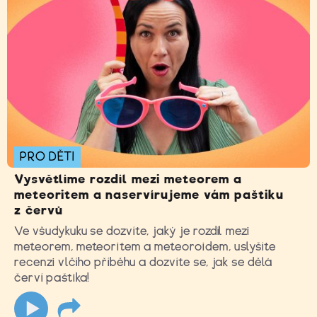
PRO DĚTI
Vysvětlíme rozdíl mezi meteorem a
meteoritem a naservírujeme vám paštiku
z červů
Ve všudykuku se dozvíte, jaký je rozdíl mezi
meteorem, meteoritem a meteoroidem, uslyšíte
recenzi vlčího příběhu a dozvíte se, jak se dělá
červí paštika!