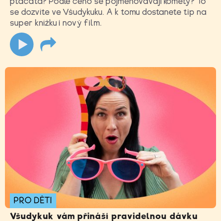
ptáčata? Podle čeho se pojmenovávají komety? To
se dozvíte ve Všudykuku. A k tomu dostanete tip na
super knížku i nový film.
PRO DĚTI
Všudykuk vám přináší pravidelnou dávku