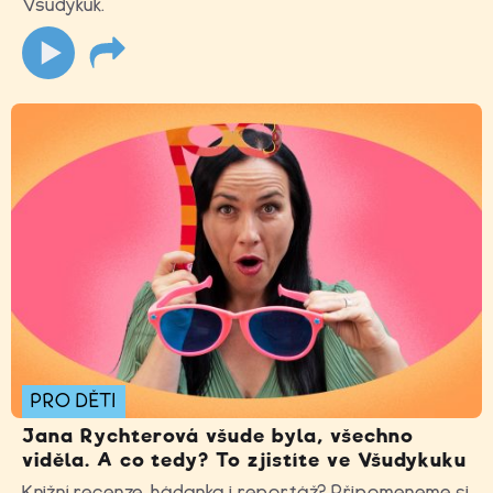
Všudykuk.
PRO DĚTI
Jana Rychterová všude byla, všechno
viděla. A co tedy? To zjistíte ve Všudykuku
Knižní recenze, hádanka i reportáž? Připomeneme si