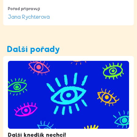
Pořad připravují
Jana Rychterová
Další pořady
Další knedlík nechci!