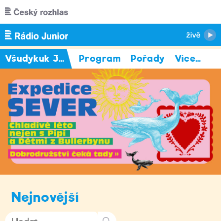
Přejít k hlavnímu obsahu
Všudykuk Jany Rychterové
Program
Pořady
Více
…
Nejnovější