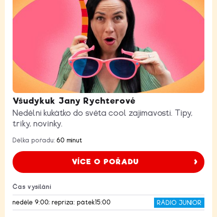
Všudykuk Jany Rychterové
Nedělní kukátko do světa cool zajímavostí. Tipy,
triky, novinky.
Délka pořadu:
60 minut
VÍCE O POŘADU
Čas vysílání
neděle 9:00; repríza: pátek15:00
RÁDIO JUNIOR