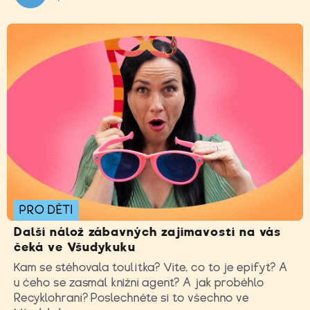
PRO DĚTI
Další nálož zábavných zajímavostí na vás
čeká ve Všudykuku
Kam se stěhovala toulitka? Víte, co to je epifyt? A
u čeho se zasmál knižní agent? A jak proběhlo
Recyklohraní? Poslechněte si to všechno ve