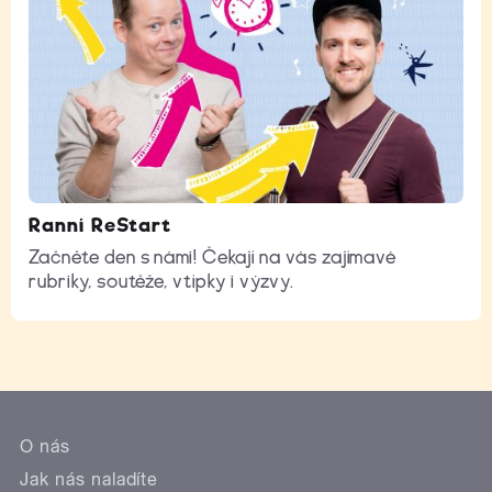
Ranní ReStart
Začněte den s námi! Čekají na vás zajímavé
rubriky, soutěže, vtípky i výzvy.
O nás
Jak nás naladíte