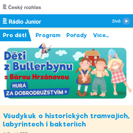
Přejít k hlavnímu obsahu
Pro děti
Program
Pořady
Více
…
Všudykuk o historických tramvajích,
labyrintech i bakteriích