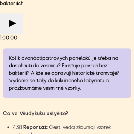
bakteriích
1:00:00
Kolik dvanáctipatrových paneláků je třeba na
dosáhnutí do vesmíru? Existuje povrch bez
bakterií? A kde se opravují historické tramvaje?
Vydáme se taky do kukuřičného labyrintu a
prozkoumáme vesmírné vzorky.
Co ve Všudykuku uslyšíte?
7:38
Reportáž:
Čeští vědci zkoumají vzorek