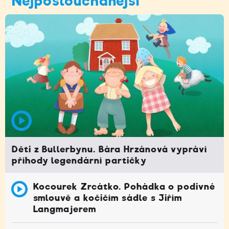
Nejposlouchanější
Děti z Bullerbynu. Bára Hrzánová vypráví
příhody legendární partičky
Kocourek Zrcátko. Pohádka o podivné
smlouvě a kočičím sádle s Jiřím
Langmajerem