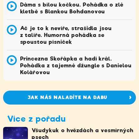
Dáma s bílou kočkou. Pohádka o zlé
kletbě s Blankou Bohdanovou
Ač je to k nevíře, strašidla jsou
z talíře. Humorná pohádka se
spoustou písniček
Princezna Skořápka a hadí král.
Pohádka z tajemné džungle s Danielou
Kolářovou
JAK NÁS NALADÍTE NA DABU
Více z pořadu
Všudykuk o hvězdách a vesmírných
psech