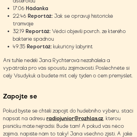
asteroidu
17:06
Hádanka
22:46
Reportáž:
Jak se opravují historické
tramvaje
32:19
Reportáž:
Vědci objevili povrch, ze kterého
bakterie spadnou
49:35
Reportáž:
kukuřičný labyrint
Ani tuhle neděli Jana Rychterová nezahálela a
vypátrala pro vás spoustu zajímavostí. Poslechněte si
celý Všudykuk a budete mít celý týden o čem přemýšlet.
Zapojte se
Pokud byste se chtěli zapojit do hudebního výběru, stačí
napsat na adresu
radiojunior@rozhlas.cz
, kterou
písničku máte nejradši. Bude tam! A pokud vás něco
zajímá, napište nám to taky! Jana všechno zjistí. A jaké