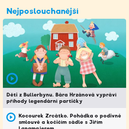
Nejposlouchanější
Děti z Bullerbynu. Bára Hrzánová vypráví
příhody legendární partičky
Kocourek Zrcátko. Pohádka o podivné
smlouvě a kočičím sádle s Jiřím
Langmajerem