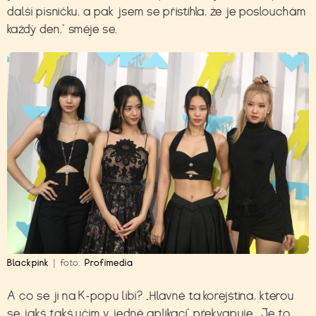
další písničku, a pak jsem se přistihla, že je poslouchám
každý den,“ směje se.
Blackpink
|
foto:
Profimedia
A co se jí na K-popu líbí? „Hlavně ta korejština, kterou
se jakš takš učím v jedné aplikaci“ překvapuje. „Je to