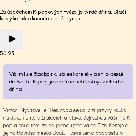
Za úspěchem K-popových hvězd je tvrdá dřina. Stačí
křivý kotník a končíte, říká fanynka
50:23
Viki miluje Blackpink, učí se korejsky a sní o cestě
do Soulu. K-pop je ale také nelítostný obchod a
dřina.
Viktorii Nývltové je 11 let, ráda se učí cizí jazyky, kouká
na dokumenty o žralocích a plave. Její velkou vášní je K-
pop a sní o tom, že se jednou podívá do Jižní Koreje a
jejího hlavního města Soulu. Hlavní téma podcastu o