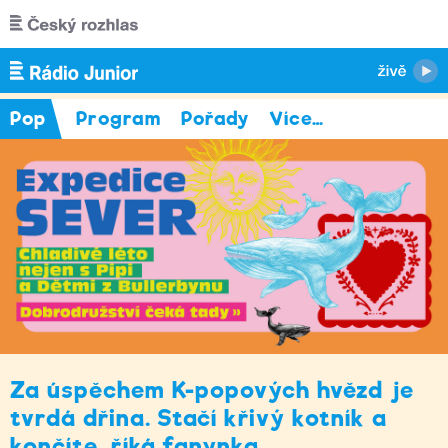
Přejít k hlavnímu obsahu
Pop
Program
Pořady
Více
…
Za úspěchem K-popových hvězd je
tvrdá dřina. Stačí křivý kotník a
končíte, říká fanynka