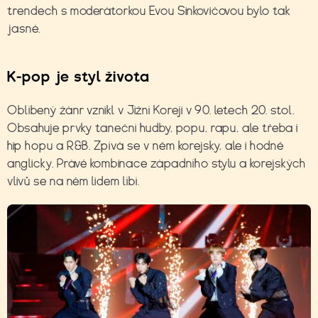
trendech s moderátorkou Evou Sinkovičovou bylo tak
jasné.
K-pop je styl života
Oblíbený žánr vznikl v Jižní Koreji v 90. letech 20. stol.
Obsahuje prvky taneční hudby, popu, rapu, ale třeba i
hip hopu a R&B. Zpívá se v něm korejsky, ale i hodně
anglicky. Právě kombinace západního stylu a korejských
vlivů se na něm lidem líbí.