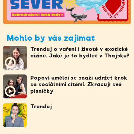
Mohlo by vás zajímat
Trenduj o vaření i životě v exotické
cizině. Jaké je to bydlet v Thajsku?
Popoví umělci se snaží udržet krok
se sociálními sítěmi. Zkracují své
písničky
Trenduj