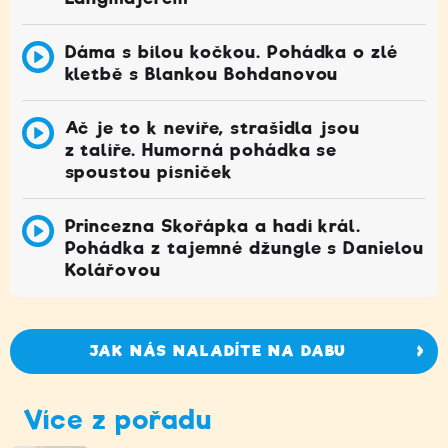
Dáma s bílou kočkou. Pohádka o zlé
kletbě s Blankou Bohdanovou
Ač je to k nevíře, strašidla jsou
z talíře. Humorná pohádka se
spoustou písniček
Princezna Skořápka a hadí král.
Pohádka z tajemné džungle s Danielou
Kolářovou
JAK NÁS NALADÍTE NA DABU
Více z pořadu