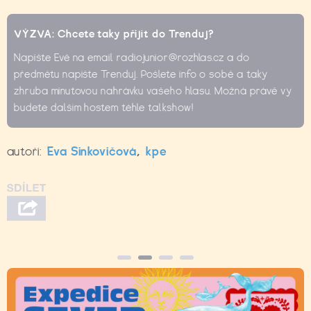
VÝZVA: Chcete taky přijít do Trenduj?
Napište Evě na email radiojunior@rozhlas.cz a do
předmětu napište Trenduj. Pošlete info o sobě a taky
zhruba minutovou nahrávku vašeho hlasu. Možná právě vy
budete dalším hostem téhle talkshow!
autoři:
Eva Sinkovičová
,
kpe