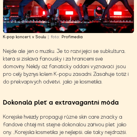
K-pop koncert v Soulu
|
foto:
Profimedia
Nejde ale jen o muziku. Je to rozvíjející se subkultura,
která si získává fanoušky i za hranicemi své
domoviny. Někdy až fanaticky oddaní vyznavači jsou
pro celý byznys kolem K-popu zásadní. Zasahuje totiž i
do překvapivých odvětví, jako je kosmetika.
Dokonalá pleť a extravagantní móda
Korejské hvězdy propagují různé skin care značky a
fandové chtějí mít stejně dokonalou zářivou pleť jako
ony. „Korejská kosmetika je nejlepší, ale taky nejdražší.