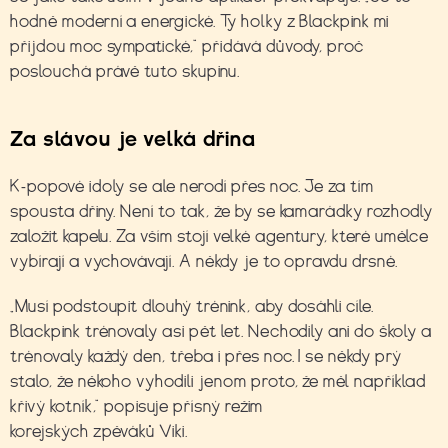
hodně moderní a energické. Ty holky z Blackpink mi
přijdou moc sympatické,“ přidává důvody, proč
poslouchá právě tuto skupinu.
Za slávou je velká dřina
K-popové idoly se ale nerodí přes noc. Je za tím
spousta dřiny. Není to tak, že by se kamarádky rozhodly
založit kapelu. Za vším stojí velké agentury, které umělce
vybírají a vychovávají. A někdy je to opravdu drsné.
„Musí podstoupit dlouhý trénink, aby dosáhli cíle.
Blackpink trénovaly asi pět let. Nechodily ani do školy a
trénovaly každý den, třeba i přes noc. I se někdy prý
stalo, že někoho vyhodili jenom proto, že měl například
křivý kotník,“ popisuje přísný režim
korejských zpěváků Viki.