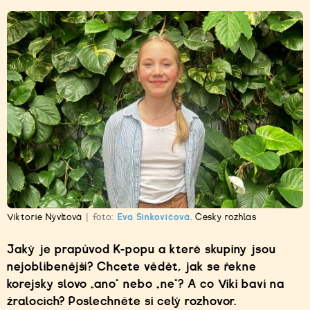
Viktorie Nývltová
|
foto:
Eva Sinkovičová
,
Český rozhlas
Jaký je prapůvod K-popu a které skupiny jsou
nejoblíbenější? Chcete vědět, jak se řekne
korejsky slovo „ano“ nebo „ne“? A co Viki baví na
žralocích? Poslechněte si celý rozhovor.