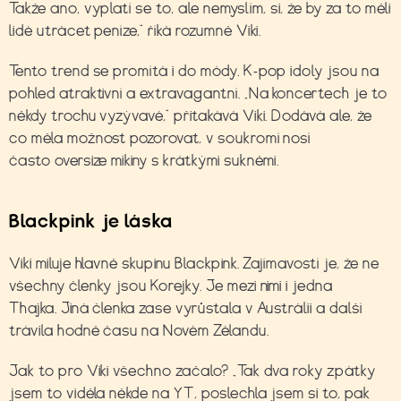
Takže ano, vyplatí se to, ale nemyslím, si, že by za to měli
lidé utrácet peníze,“ říká rozumně Viki.
Tento trend se promítá i do módy. K-pop idoly jsou na
pohled atraktivní a extravagantní. „Na koncertech je to
někdy trochu vyzývavé,“ přitakává Viki. Dodává ale, že
co měla možnost pozorovat, v soukromí nosí
často oversize mikiny s krátkými sukněmi.
Blackpink je láska
Viki miluje hlavně skupinu Blackpink. Zajímavostí je, že ne
všechny členky jsou Korejky. Je mezi nimi i jedna
Thajka. Jiná členka zase vyrůstala v Austrálii a další
trávila hodně času na Novém Zélandu.
Jak to pro Viki všechno začalo? „Tak dva roky zpátky
jsem to viděla někde na YT, poslechla jsem si to, pak