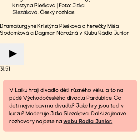
Kristýna Plešková | Foto:
Jitka
Slezáková
, Český rozhlas
Dramaturgyně Kristýna Plešková a herečky Míša
Sodomková a Dagmar Nárožná v Klubu Rádia Junior
31:51
V Laiku hrají divadlo děti různého věku, a to na
půdě Východočeského divadla Pardubice. Co
děti nejvíc baví na divadle? Jaké hry jsou teď v
kurzu? Moderuje Jitka Slezáková. Další zajímavé
rozhovory najdete na
webu Rádia Junior.