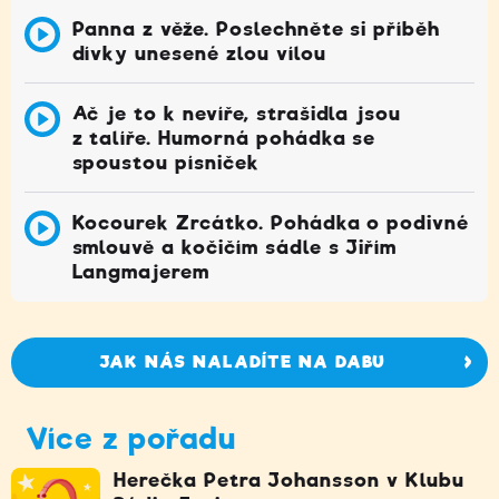
Panna z věže. Poslechněte si příběh
dívky unesené zlou vílou
Ač je to k nevíře, strašidla jsou
z talíře. Humorná pohádka se
spoustou písniček
Kocourek Zrcátko. Pohádka o podivné
smlouvě a kočičím sádle s Jiřím
Langmajerem
JAK NÁS NALADÍTE NA DABU
Více z pořadu
Herečka Petra Johansson v Klubu