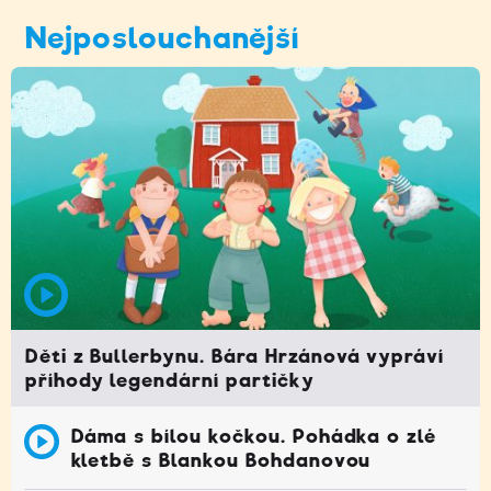
Nejposlouchanější
Děti z Bullerbynu. Bára Hrzánová vypráví
příhody legendární partičky
Dáma s bílou kočkou. Pohádka o zlé
kletbě s Blankou Bohdanovou