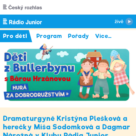
Přejít k hlavnímu obsahu
Pro děti
Program
Pořady
Více
…
Dramaturgyně Kristýna Plešková a
herečky Míša Sodomková a Dagmar
Nárožná v Klubu Rádia Junior