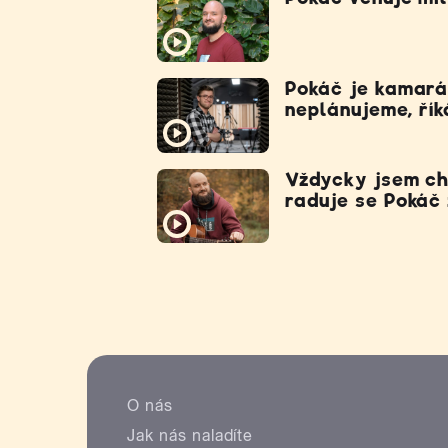
Pokáč je kamarád
neplánujeme, řík
Vždycky jsem ch
raduje se Pokáč
O nás
Jak nás naladíte