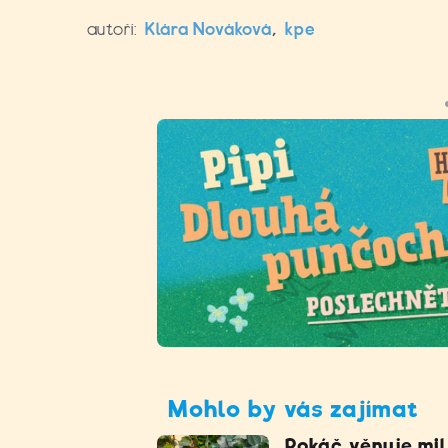
autoři:
Klára Nováková
,
kpe
Mohlo by vás zajímat
Pokáč věnuje mi