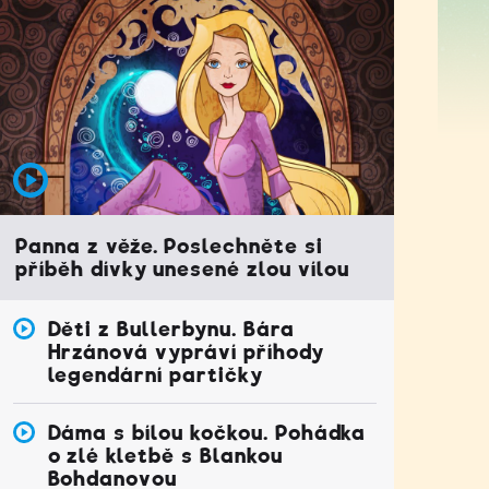
Panna z věže. Poslechněte si
příběh dívky unesené zlou vílou
Děti z Bullerbynu. Bára
Hrzánová vypráví příhody
legendární partičky
Dáma s bílou kočkou. Pohádka
o zlé kletbě s Blankou
Bohdanovou