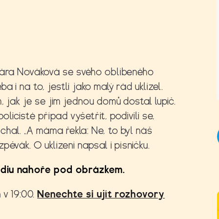
Klára Nováková se svého oblíbeného
 i na to, jestli jako malý rád uklízel.
, jak je se jim jednou domů dostal lupič.
policisté případ vyšetřit, podivili se,
hal. „A máma řekla: Ne, to byl náš
ěvák. O uklízení napsal i písničku.
udiu nahoře pod obrázkem.
 v 19:00.
Nenechte si ujít rozhovory