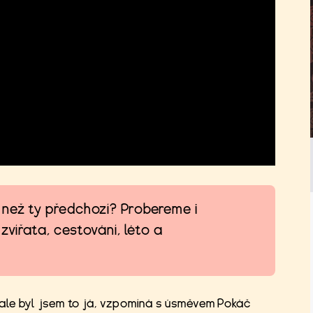
 než ty předchozí? Probereme i
zvířata, cestování, léto a
j, ale byl jsem to já, vzpomíná s úsměvem Pokáč