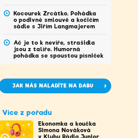
Kocourek Zrcátko. Pohádka
o podivné smlouvě a kočičím
sádle s Jiřím Langmajerem
Ač je to k nevíře, strašidla
jsou z talíře. Humorná
pohádka se spoustou písniček
JAK NÁS NALADÍTE NA DABU
Více z pořadu
Ekonomka a koučka
Simona Nováková
v Klubu Rádia Junior