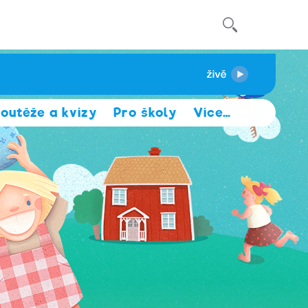
outěže a kvízy
Pro školy
Více
…