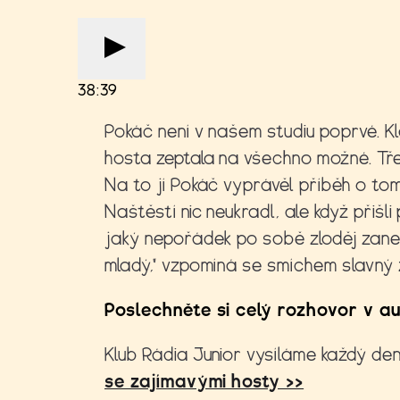
38:39
Pokáč není v našem studiu poprvé. 
hosta zeptala na všechno možné. Třeba
Na to jí Pokáč vyprávěl příběh o tom
Naštěstí nic neukradl, ale když přišli 
jaký nepořádek po sobě zloděj zanec
mladý," vzpomíná se smíchem slavný zp
Poslechněte si celý rozhovor v a
Klub Rádia Junior vysíláme každý den
se zajímavými hosty >>