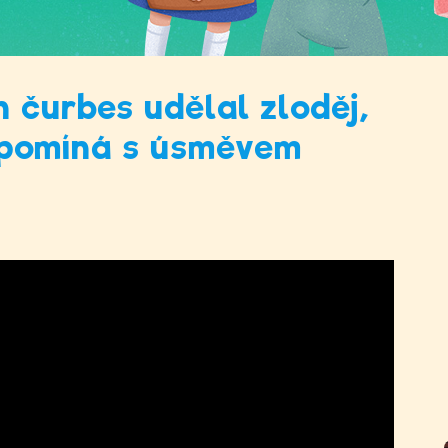
n čurbes udělal zloděj,
vzpomíná s úsměvem