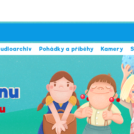
udioarchiv
Pohádky a příběhy
Kamery
S