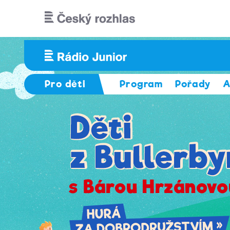
Přejít k hlavnímu obsahu
Pro děti
Program
Pořady
A