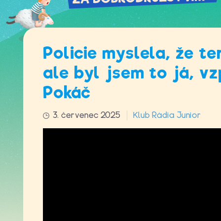
Policie myslela, že te
ale byl jsem to já, 
Pokáč
3. červenec 2025
Klub Rádia Junior