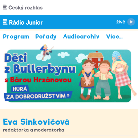
Přejít k hlavnímu obsahu
Program
Pořady
Audioarchiv
Více
…
Eva Sinkovičová
redaktorka a moderátorka