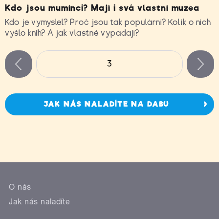
Kdo jsou mumínci? Mají i svá vlastní muzea
Kdo je vymyslel? Proč jsou tak populární? Kolik o nich
vyšlo knih? A jak vlastně vypadají?
Stránky
3
n
zí
JAK NÁS NALADÍTE NA DABU
O nás
Jak nás naladíte