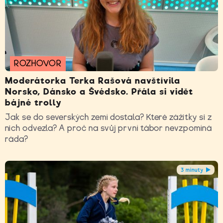
ROZHOVOR
Moderátorka Terka Rašová navštívila
Norsko, Dánsko a Švédsko. Přála si vidět
bájné trolly
Jak se do severských zemí dostala? Které zážitky si z
nich odvezla? A proč na svůj první tábor nevzpomíná
ráda?
3 minuty