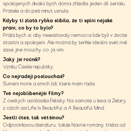
spokojených diváků bych doma zhlédla jeden díl seriálu
Přátelé a do pěti minut usnula.
Kdyby ti zlatá rybka slíbila, že ti splní n
ě
jaké
p
ř
ání, co by to bylo?
Přála bych si, aby neexistovaly nemoci a lidé byli v životě
šťastní a spokojení. Ale možná by tenhle ideální svět měl
zase jiné mouchy, co já vím.
Jaký jsi ročník?
Vzniku České republiky.
Co nejraději posloucháš?
Šumění moře a smích lidí, které mám ráda.
Tvé nejoblíbenější filmy?
Z českých asi klasika Pelíšky, Na samotě u lesa a Želary,
z cizích asi Life Is Beautiful a A Beautiful Mind.
Jestli čteš, tak většinou?
Odpočinkovou literaturu, takže hlavně romány, třeba od