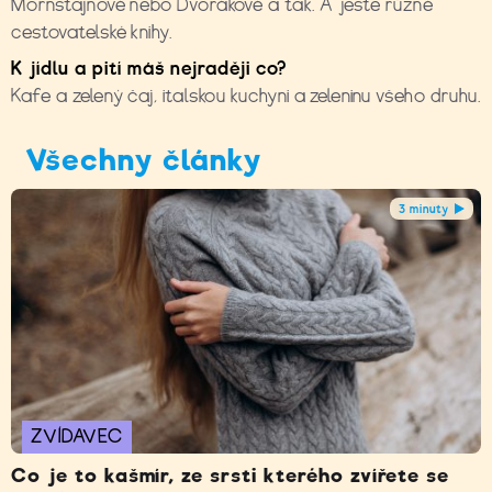
Mornštajnové nebo Dvořákové a tak. A ještě různé
cestovatelské knihy.
K jídlu a pití máš nejraději co?
Kafe a zelený čaj, italskou kuchyni a zeleninu všeho druhu.
Všechny články
3 minuty
ZVÍDAVEC
Co je to kašmír, ze srsti kterého zvířete se