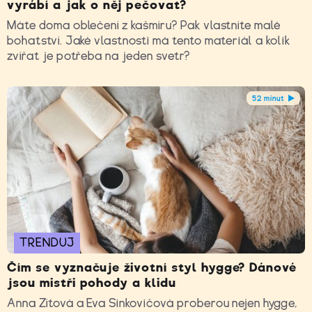
vyrábí a jak o něj pečovat?
Máte doma oblečení z kašmíru? Pak vlastníte malé
bohatství. Jaké vlastnosti má tento materiál a kolik
zvířat je potřeba na jeden svetr?
52 minut
TRENDUJ
Čím se vyznačuje životní styl hygge? Dánové
jsou mistři pohody a klidu
Anna Zítová a Eva Sinkovičová proberou nejen hygge,