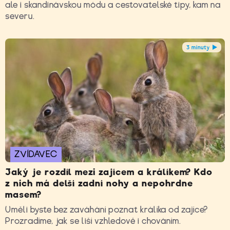
ale i skandinávskou módu a cestovatelské tipy, kam na
severu.
3 minuty
ZVÍDAVEC
Jaký je rozdíl mezi zajícem a králíkem? Kdo
z nich má delší zadní nohy a nepohrdne
masem?
Uměli byste bez zaváhání poznat králíka od zajíce?
Prozradíme, jak se liší vzhledově i chováním.