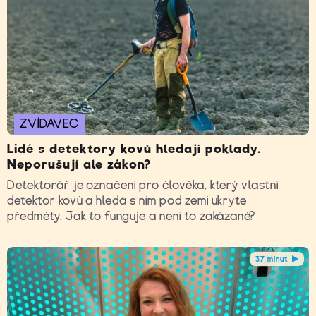
ZVÍDAVEC
Lidé s detektory kovů hledají poklady.
Neporušují ale zákon?
Detektorář je označení pro člověka, který vlastní
detektor kovů a hledá s ním pod zemí ukryté
předměty. Jak to funguje a není to zakázané?
37 minut