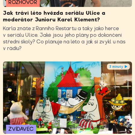
ROZHOVOR
Jak tráví léto hvězda seriálu Ulice a
moderátor Junioru Karel Klement?
Karla znáte z Ranního Restartu a taky jako herce
v seriálu Ulice. Jaké jsou jeho plány po dokončení
střední školy? Co plánuje na léto a jak si zvykl u nás
v rádiu?
3 minuty
ZVÍDAVEC