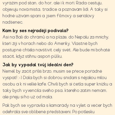
vyrážím pod stan, do hor, ale i k moři. Ráda cestuju,
objevuju nová místa, tradice a poznávám lidi. A taky si
hodně užívám spaní a jsem filmový a seriálový
nadšenec.
Kam by ses nejrad
ě
ji podívala?
Asi na Bali do chrámů a na pláže, do Nepálu za mnichy,
kteří žijí v horách nebo do Ameriky. Vlastně bych
postupně chtěla navštívit celý svět. Ale bude mi bohatě
stačit, když stihnu aspoň půlku.
Jak by vypadal tv
ů
j ideální den?
Neměl by začít příliš brzo, musím se přece pořádně
vyspat! :-) Dala bych si dobrou snídani s nějakou milou
osobu a k ní velké kafe. Chvíli bych si četla super knížku a
taky bych vyvenčila svého psa, kterého zatím nemám,
ale přeju si ho už od mala.
Pak bych se vypravila s kamarády na výlet a večer bych
odehrála své oblíbené představení. Po potlesku