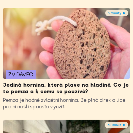
3 minuty
ZVÍDAVEC
Jediná hornina, která plave na hladině. Co je
to pemza a k čemu se používá?
Pemza je hodně zvláštní hornina. Je plná dírek a lidé
pro ni našli spoustu využití.
38 minut