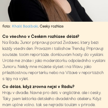
foto:
Khalil Baalbaki
,
Český rozhlas
Co všechno v Českém rozhlase d
ě
láš?
Na Rádiu Junior připravuji pořad Zvídavec, který běží
každý všední den. Provázím i talkshow Trenduj. Připravuji
soutěže, točím reportáže, domlouvám hosty do vysílání.
Určitě mě znáte i jako moderátorku odpoledního vysílání
Junioru. Někdy mne můžete slyšet i na Wavu jako
příležitostnou reportérku nebo na
Vltavě v reportážích
s tipy na výlet.
Co d
ě
l
áš
, kdy
ž
zrovna nejsi v R
á
diu?
Hraju v divadle, hlavně pro děti, v angličtině, ale i česky.
Taky jsem lektorka dětského divadelního ateliéru. Když
mám úplně volno, tak se nejradši toulám v přírodě,