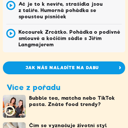
Ač je to k nevíře, strašidla jsou
z talíře. Humorná pohádka se
spoustou písniček
Kocourek Zrcátko. Pohádka o podivné
smlouvě a kočičím sádle s Jiřím
Langmajerem
JAK NÁS NALADÍTE NA DABU
Více z pořadu
Bubble tea, matcha nebo TikTok
pasta. Znáte food trendy?
Čím se vyznačuje životní styl