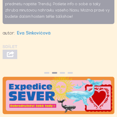
předmětu napište Trenduj. Pošlete info o sobě a taky
zhruba minutovou nahrávku vašeho hlasu. Možná právě vy
budete dalším hostem téhle talkshow!
autor:
Eva Sinkovičová