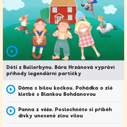
Děti z Bullerbynu. Bára Hrzánová vypráví
příhody legendární partičky
Dáma s bílou kočkou. Pohádka o zlé
kletbě s Blankou Bohdanovou
Panna z věže. Poslechněte si příběh
dívky unesené zlou vílou