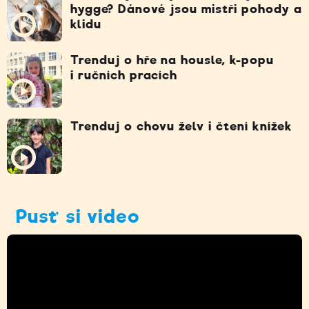
hygge? Dánové jsou mistři pohody a
klidu
Trenduj o hře na housle, k-popu
i ručních pracích
Trenduj o chovu želv i čtení knížek
Pusť si video