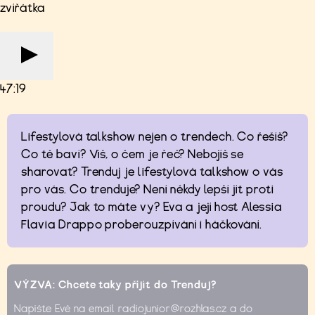
zvířátka
47:19
Lifestylová talkshow nejen o trendech. Co řešíš?
Co tě baví? Víš, o čem je řeč? Nebojíš se
sharovat? Trenduj je lifestylová talkshow o vás
pro vás. Co trenduje? Není někdy lepší jít proti
proudu? Jak to máte vy? Eva a její host Alessia
Flavia Drappo proberouzpívání i háčkování.
VÝZVA: Chcete taky přijít do Trenduj?
Napište Evě na email radiojunior@rozhlas.cz a do