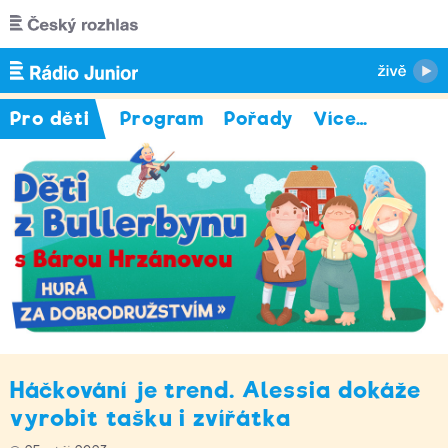
Přejít k hlavnímu obsahu
Pro děti
Program
Pořady
Více
…
Háčkování je trend. Alessia dokáže
vyrobit tašku i zvířátka