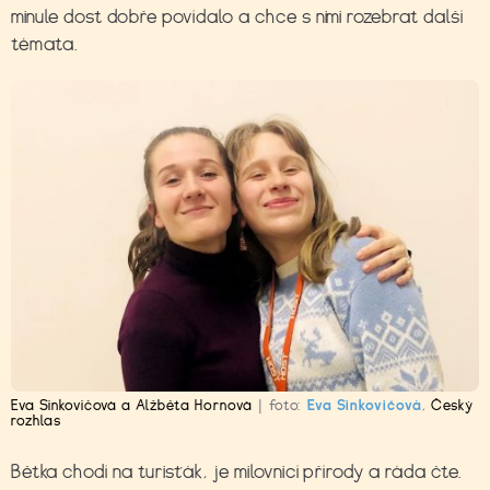
minule dost dobře povídalo a chce s nimi rozebrat další
témata.
Eva Sinkovičová a Alžběta Hornová
|
foto:
Eva Sinkovičová
,
Český
rozhlas
Bětka chodí na turisťák, je milovnicí přírody a ráda čte.