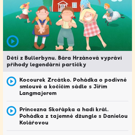
Děti z Bullerbynu. Bára Hrzánová vypráví
příhody legendární partičky
Kocourek Zrcátko. Pohádka o podivné
smlouvě a kočičím sádle s Jiřím
Langmajerem
Princezna Skořápka a hadí král.
Pohádka z tajemné džungle s Danielou
Kolářovou