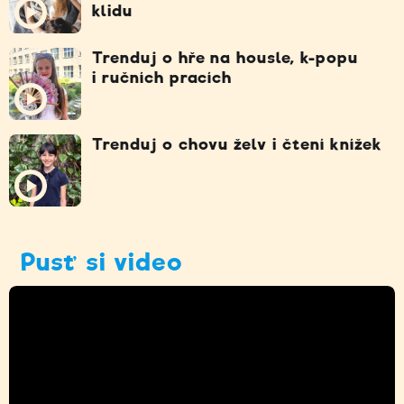
klidu
Trenduj o hře na housle, k-popu
i ručních pracích
Trenduj o chovu želv i čtení knížek
Pusť si video