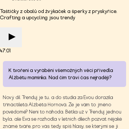
Taštičky z obalů od žvýkaček a šperky z pryskyřice.
Crafting a upcycling jsou trendy
47:01
K tvoření a vyrábění všemožných věcí přivedla
Alžbětu maminka. Nad čím tráví čas nejraději?
Nový díl Trenduj je tu, a do studia za Evou dorazila
třináctiletá Alžběta Hornová. Že je vám to jméno
povědomé? Není to náhoda. Bětka už v Trenduj jednou
byla, ale Eva se rozhodla v letních dílech pozvat nějaké
známé tváře, pro vás tedy spíš hlasy, se kterými se jí