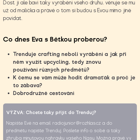
Dost ji ale baví taky vyrábění všeho druhu, věnuje se mu
už od malička a právě o tom si budou s Evou mimo jiné
povídat.
Co dnes Eva s Bětkou proberou?
Trenduje crafting neboli vyrábění a jak při
něm využít upcycling, tedy znovu
používání různých předmětů?
K čemu se vám může hodit dramaťák a proč je
to zábava?
Dobrodružné cestování
VÝZVA: Chcete taky přijít do Trenduj?
Napište Evě na email radiojunior@rozhlas.cz a do
předmětu napište Trenduj. Pošlete info o sobě a taky
zhruba minutovou nahrávku vašeho hlasu. Možná právě vy