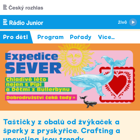
Přejít k hlavnímu obsahu
Pro děti
Program
Pořady
Více
…
Taštičky z obalů od žvýkaček a
šperky z pryskyřice. Crafting a
upcycling jsou trendy