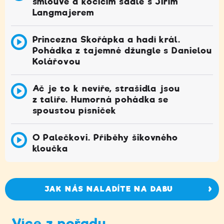
smlouvě a kočičím sádle s Jiřím
Langmajerem
Princezna Skořápka a hadí král.
Pohádka z tajemné džungle s Danielou
Kolářovou
Ač je to k nevíře, strašidla jsou
z talíře. Humorná pohádka se
spoustou písniček
O Palečkovi. Příběhy šikovného
kloučka
JAK NÁS NALADÍTE NA DABU
Více z pořadu