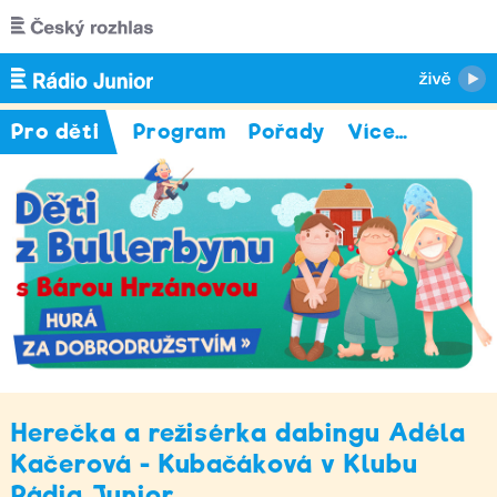
Přejít k hlavnímu obsahu
Pro děti
Program
Pořady
Více
…
Herečka a režisérka dabingu Adéla
Kačerová - Kubačáková v Klubu
Rádia Junior