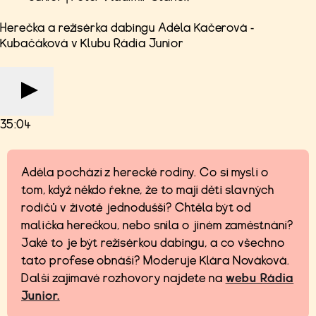
Herečka a režisérka dabingu Adéla Kačerová -
Kubačáková v Klubu Rádia Junior
35:04
Adéla pochází z herecké rodiny. Co si myslí o
tom, když někdo řekne, že to mají děti slavných
rodičů v životě jednodušší? Chtěla být od
malička herečkou, nebo snila o jiném zaměstnání?
Jaké to je být režisérkou dabingu, a co všechno
tato profese obnáší? Moderuje Klára Nováková.
Další zajímavé rozhovory najdete na
webu Rádia
Junior.