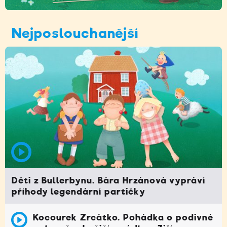
Nejposlouchanější
Děti z Bullerbynu. Bára Hrzánová vypráví
příhody legendární partičky
Kocourek Zrcátko. Pohádka o podivné