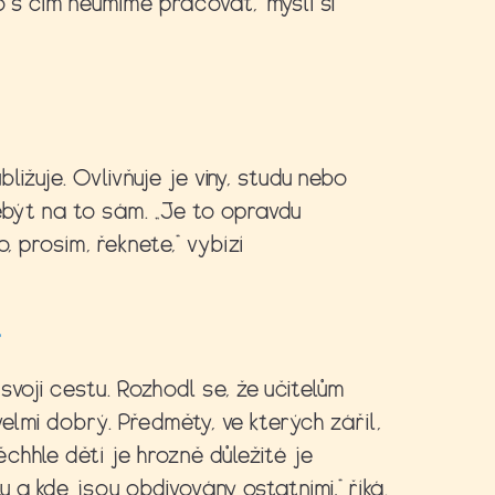
o s čím neumíme pracovat,“ myslí si
bližuje. Ovlivňuje je viny, studu nebo
 nebýt na to sám. „Je to opravdu
, prosím, řeknete,“ vybízí
>
voji cestu. Rozhodl se, že učitelům
 velmi dobrý. Předměty, ve kterých zářil,
těchhle dětí je hrozně důležité je
u a kde jsou obdivovány ostatními,“ říká.