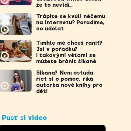
že to nevidí…
Trápíte se kvůli něčemu
na internetu? Poradíme,
co udělat
Tímhle mě chceš ranit?
Jsi v pořádku?
I takovými větami se
můžete bránit šikaně
Šikana? Není ostuda
říct si o pomoc, říká
autorka nové knihy pro
děti
Pusť si video