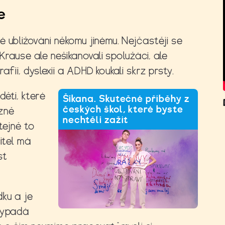
e
 ubližování někomu jinému. Nejčastěji se
 Krause ale nešikanovali spolužáci, ale
rafii, dyslexii a ADHD koukali skrz prsty.
děti, které
Šikana. Skutečné příběhy z
českých škol, které byste
ozně
nechtěli zažít
tejně to
itel má
st
dku a je
 vypadá