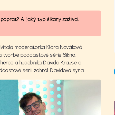
 poprat? A jaký typ šikany zažíval
řivítala moderátorka Klára Nováková
 na tvorbě podcastové série Šikna.
herce a hudebníka Davida Krause a
odcastové sérii zahrál Davidova syna.