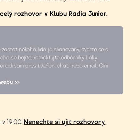
celý rozhovor v Klubu Rádia Junior.
e zastat někoho, kdo je šikanovaný, svěřte se s
bo se bojíte, konkaktujte odborníky Linky
Poradí vám přes telefon, chat, nebo email. Čím
webu >>
 v 19:00.
Nenechte si ujít rozhovory