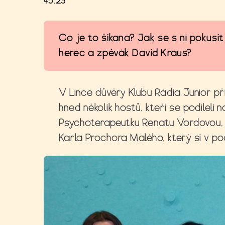
45:23
Co je to šikana? Jak se s ní pokusit
herec a zpěvák David Kraus?
V Lince důvěry Klubu Rádia Junior p
hned několik hostů, kteří se podíleli
Psychoterapeutku Renatu Vordovou, 
Karla Prochora Malého, který si v p