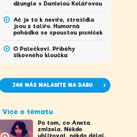
džungle s Danielou Kolářovou
Ač je to k nevíře, strašidla
jsou z talíře. Humorná
pohádka se spoustou písniček
O Palečkovi. Příběhy
šikovného kloučka
JAK NÁS NALADÍTE NA DABU
Více o tématu
Po tom, co Aneta
zmizela. Někdo
ubližoval, někdo dělal,