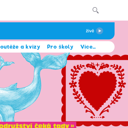
outěže a kvízy
Pro školy
Více
…