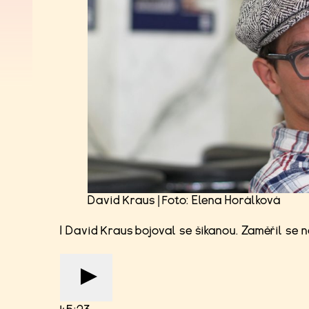
David Kraus | Foto: Elena Horálková
I David Kraus bojoval se šikanou. Zaměřil se n