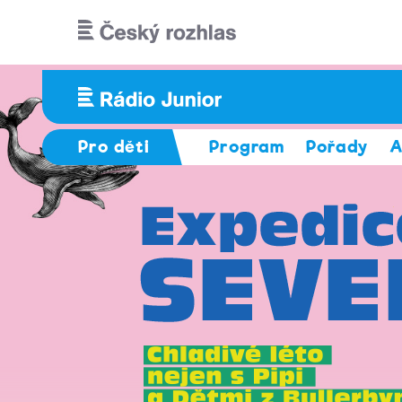
Přejít k hlavnímu obsahu
Pro děti
Program
Pořady
A