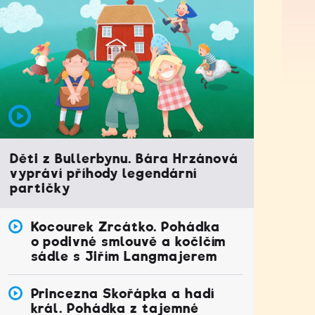
Děti z Bullerbynu. Bára Hrzánová
vypráví příhody legendární
partičky
Kocourek Zrcátko. Pohádka
o podivné smlouvě a kočičím
sádle s Jiřím Langmajerem
Princezna Skořápka a hadí
král. Pohádka z tajemné