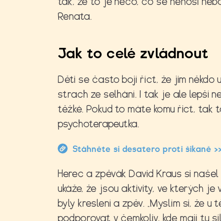
tak, že to je něco, co se nenosí neb
Renata.
Jak to celé zvládnout
Děti se často bojí říct, že jim někdo u
strach ze selhání. I tak je ale lepší
těžké. Pokud to máte komu řict, tak to
psychoterapeutka.
Stáhněte si desatero proti šikaně >
Herec a zpěvák David Kraus si našel s
ukáže, že jsou aktivity, ve kterých je
byly kreslení a zpěv. „Myslím si, že u 
podporovat v čemkoliv, kde mají tu síl