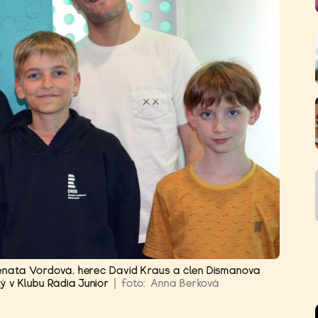
nata Vordová, herec David Kraus a člen Dismanova
 v Klubu Rádia Junior
|
foto:
Anna Berková