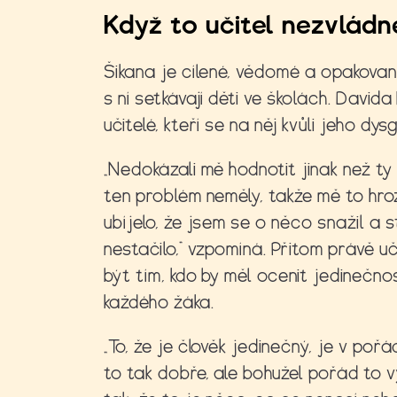
Když to učitel nezvládn
Šikana je cílené, vědomé a opakované
s ní setkávají děti ve školách. Davida
učitelé, kteří se na něj kvůli jeho dysg
„Nedokázali mě hodnotit jinak než ty 
ten problém neměly, takže mě to hr
ubíjelo, že jsem se o něco snažil a s
nestačilo,“ vzpomíná. Přitom právě uč
být tím, kdo by měl ocenit jedinečno
každého žáka.
„To, že je člověk jedinečný, je v pořá
to tak dobře, ale bohužel pořád to