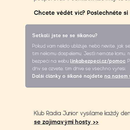
Chcete vědět víc? Poslechněte si 
Setkali jste se se šikanou?
Pokud vám někdo ubližuje, nebo nevíte, jak s
tím někomu dospělému. Jestli nemáte komu, ne
bezpečí na webu
linkabezpeci.cz/pomoc
. 
dřív se ozvete, tím dříve se všechno vyřeší.
Další články o šikaně najdete
na našem 
Klub Rádia Junior vysíláme každý den
se zajímavými hosty >>