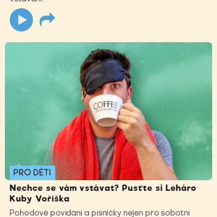
PRO DĚTI
Nechce se vám vstávat? Pusťte si Leháro
Kuby Voříška
Pohodové povídání a písničky nejen pro sobotní