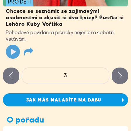
PRO DĚTI
Chcete se seznámit se zajímavými
osobnostmi a zkusit si dva kvízy? Pusťte si
Leháro Kuby Voříška
Pohodové povídání a písničky nejen pro sobotní
vstávání.
Stránky
3
n
zí
JAK NÁS NALADÍTE NA DABU
O pořadu