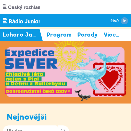
Přejít k hlavnímu obsahu
Leháro Jakuba Voříška
Program
Pořady
Více
…
Nejnovější