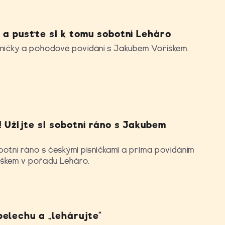
 a pusťte si k tomu sobotní Leháro
sničky a pohodové povídání s Jakubem Voříškem.
 Užijte si sobotní ráno s Jakubem
botní ráno s českými písničkami a prima povídáním
škem v pořadu Leháro.
pelechu a „lehárujte“