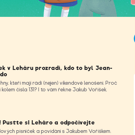
k v Leháru prozradí, kdo to byl Jean-
ndo
ny, kteří mají rádi (nejen) víkendové lenošení. Proč
í kolem čísla 131? I to vám řekne Jakub Voříšek.
! Pusťte si Leháro a odpočívejte
ových písniček a povídání s Jakubem Voříškem.