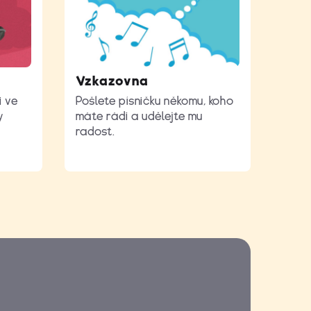
Vzkazovna
i ve
Pošlete písničku někomu, koho
y
máte rádi a udělejte mu
radost.