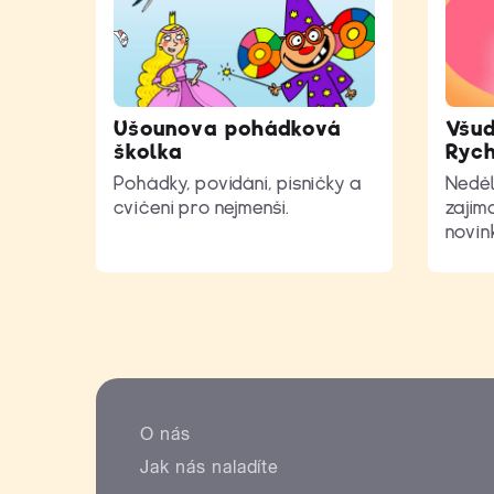
Ušounova pohádková
Všud
školka
Ryc
Pohádky, povídání, písničky a
Neděl
cvičení pro nejmenší.
zajíma
novin
O nás
Jak nás naladíte