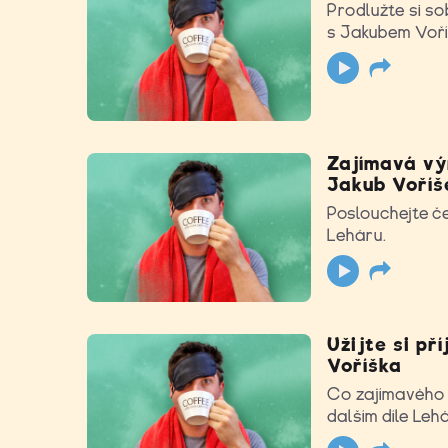
Prodlužte si so
s Jakubem Voří
Zajímavá výr
Jakub Voříš
Poslouchejte č
Leháru.
Užijte si p
Voříška
Co zajímavého s
dalším díle Lehá