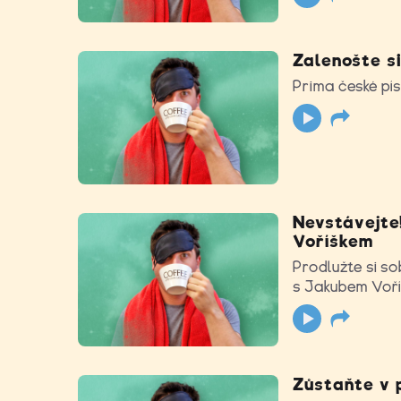
Zalenošte si
Prima české pí
Nevstávejte!
Voříškem
Prodlužte si so
s Jakubem Voří
Zůstaňte v 