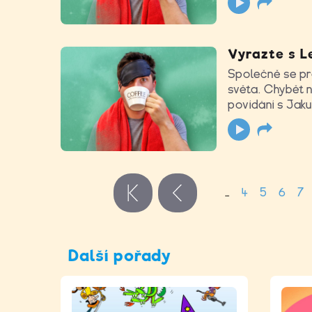
Vyrazte s L
Společně se pro
světa. Chybět 
povídání s Jak
Stránky
…
4
5
6
7
« první
‹ předchozí
Další pořady