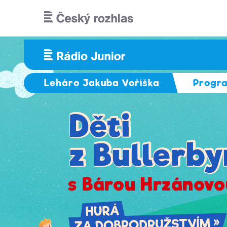
Přejít k hlavnímu obsahu
Leháro Jakuba Voříška
Progr