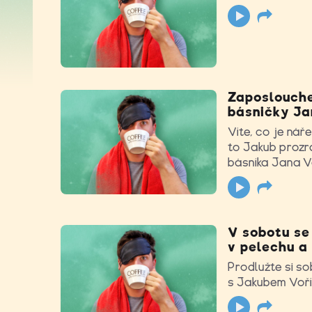
Zaposlouche
básničky J
Víte, co je nář
to Jakub prozr
básníka Jana 
V sobotu se
v pelechu a
Prodlužte si so
s Jakubem Voří