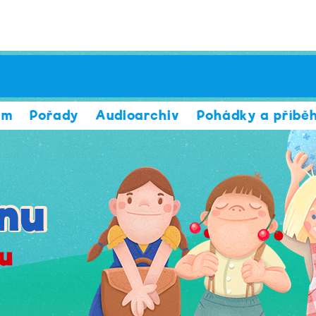
am
Pořady
Audioarchiv
Pohádky a příbě