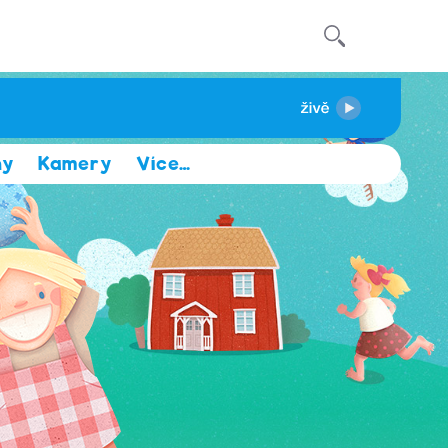
hy
Kamery
Více
…