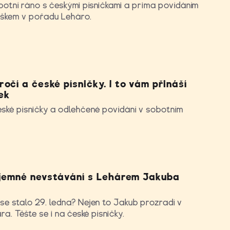
botní ráno s českými písničkami a prima povídáním
škem v pořadu Leháro.
očí a české písničky. I to vám přináší
ek
eské písničky a odlehčené povídání v sobotním
říjemné nevstávání s Lehárem Jakuba
e stalo 29. ledna? Nejen to Jakub prozradí v
ra. Těšte se i na české písničky.