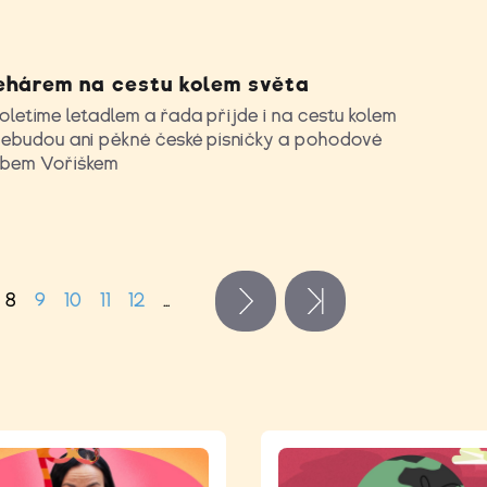
ehárem na cestu kolem světa
letíme letadlem a řada přijde i na cestu kolem
nebudou ani pěkné české písničky a pohodové
ubem Voříškem
8
9
10
11
12
…
následující ›
poslední »