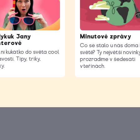
ykuk Jany
Minutové zprávy
hterové
Co se stalo u nás doma 
ní kukátko do světa cool
světě? Ty největší novink
vostí. Tipy, triky,
prozradíme v šedesáti
ky.
vteřinách.