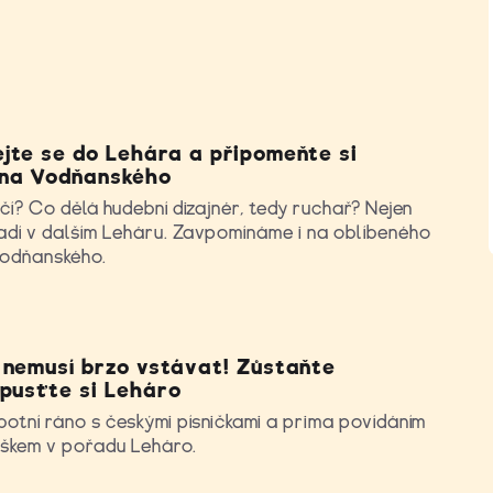
jte se do Lehára a připomeňte si
ana Vodňanského
ečí? Co dělá hudební dizajnér, tedy ruchař? Nejen
adí v dalším Leháru. Zavpomínáme i na oblíbeného
Vodňanského.
 nemusí brzo vstávat! Zůstaňte
 pusťte si Leháro
botní ráno s českými písničkami a prima povídáním
škem v pořadu Leháro.