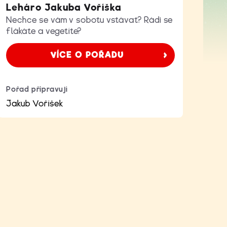
Leháro Jakuba Voříška
Nechce se vám v sobotu vstávat? Rádi se
flákáte a vegetíte?
VÍCE O POŘADU
Pořad připravují
Jakub Voříšek