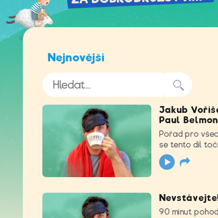
Nejnovější
Jakub Voříše
Paul Belmo
Pořad pro všech
se tento díl toč
Nevstávejte
90 minut pohod