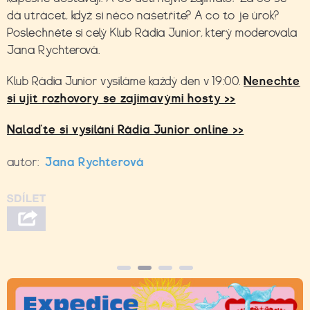
dá utrácet, když si něco našetříte? A co to je úrok?
Poslechněte si celý Klub Rádia Junior, který moderovala
Jana Rychterová.
Klub Rádia Junior vysíláme každý den v 19:00.
Nenechte
si ujít rozhovory se zajímavými hosty >>
Nalaďte si vysílání Rádia Junior online >>
autor:
Jana Rychterová