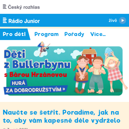
Přejít k hlavnímu obsahu
Pro děti
Program
Pořady
Více
…
Naučte se šetřit. Poradíme, jak na
to, aby vám kapesné déle vydrželo