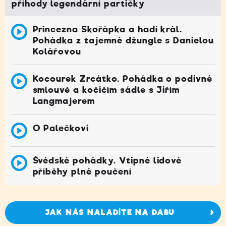
příhody legendární partičky
Princezna Skořápka a hadí král.
Pohádka z tajemné džungle s Danielou
Kolářovou
Kocourek Zrcátko. Pohádka o podivné
smlouvě a kočičím sádle s Jiřím
Langmajerem
O Palečkovi
Švédské pohádky. Vtipné lidové
příběhy plné poučení
JAK NÁS NALADÍTE NA DABU