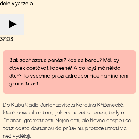
déle vydrželo
37:03
Jak zacházet s penězi? Kde se berou? Měl by
člověk dostávat kapesné? A co když má někdo
dluh? To všechno prozradí odbornice na finanční
gramotnost.
Do Klubu Rádia Junior zavítala Karolína Kříženecká,
která povídala o tom, jak zacházet s penězi, tedy o
finanční gramotnosti. Nejen děti, ale hlavně dospělí se
totiž často dostanou do průšvihu, protože utratí víc,
než vydělají.