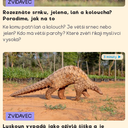
ZVÍDAVEC
Rozeznáte srnku, jelena, laň a koloucha?
Poradíme, jak na to
Ke komu patří laň a kolouch? Je větší srnec nebo
jelen? Kdo má větší parohy? Které zvěři říkají myslivci
vysoká?
3 minuty
ZVÍDAVEC
Luskoun vypadá jako oživlá šiška a je