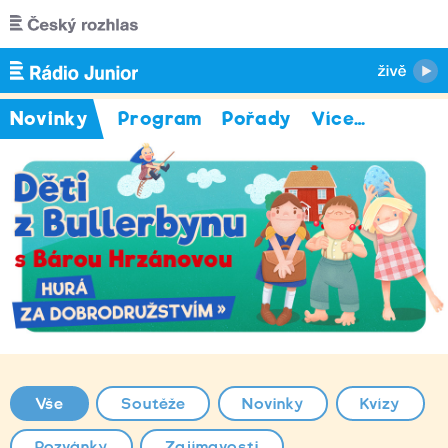
Přejít k hlavnímu obsahu
Novinky
Program
Pořady
Více
…
Vše
Soutěže
Novinky
Kvízy
Pozvánky
Zajímavosti