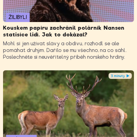
ŽILIBYLI
Kouskem papíru zachránil polárník Nansen
statisíce lidí. Jak to dokázal?
Mohl si jen užívat slávy a obdivu, rozhodl se ale
pomáhat druhým. Dařilo se mu všechno, na co sáhl.
Poslechněte si neuvěřitelný příběh norského hrdiny.
3 minuty