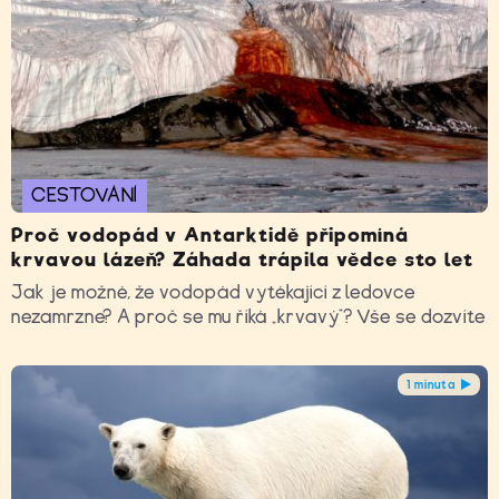
CESTOVÁNÍ
Proč vodopád v Antarktidě připomíná
krvavou lázeň? Záhada trápila vědce sto let
Jak je možné, že vodopád vytékající z ledovce
nezamrzne? A proč se mu říká „krvavý“? Vše se dozvíte
1 minuta