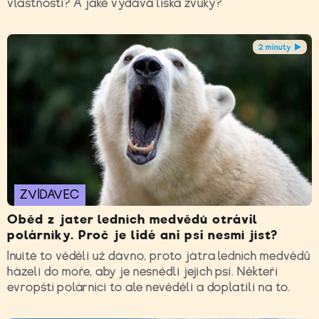
vlastnosti? A jaké vydává liška zvuky?
2 minuty
ZVÍDAVEC
Oběd z jater ledních medvědů otrávil
polárníky. Proč je lidé ani psi nesmí jíst?
Inuité to věděli už dávno, proto játra ledních medvědů
házeli do moře, aby je nesnědli jejich psi. Někteří
evropští polárníci to ale nevěděli a doplatili na to.