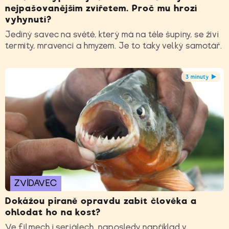
nejpašovanějším zvířetem. Proč mu hrozí
vyhynutí?
Jediný savec na světě, který má na těle šupiny, se živí
termity, mravenci a hmyzem. Je to taky velký samotář.
3 minuty
ZVÍDAVEC
Dokážou piraně opravdu zabít člověka a
ohlodat ho na kost?
Ve filmech i seriálech, naposledy například v