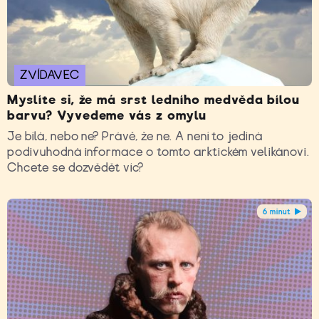
ZVÍDAVEC
Myslíte si, že má srst ledního medvěda bílou
barvu? Vyvedeme vás z omylu
Je bílá, nebo ne? Právě, že ne. A není to jediná
podivuhodná informace o tomto arktickém velikánovi.
Chcete se dozvědět víc?
6 minut