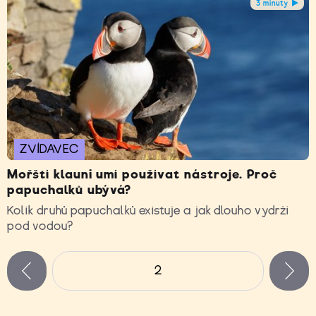
3 minuty
ZVÍDAVEC
Mořští klauni umí používat nástroje. Proč
papuchalků ubývá?
Kolik druhů papuchalků existuje a jak dlouho vydrží
pod vodou?
Stránky
2
n
zí