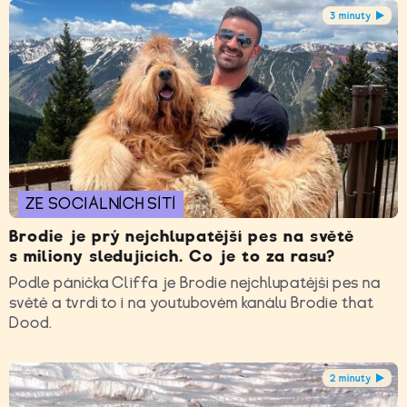
3 minuty
ZE SOCIÁLNÍCH SÍTÍ
Brodie je prý nejchlupatější pes na světě
s miliony sledujících. Co je to za rasu?
Podle páníčka Cliffa je Brodie nejchlupatější pes na
světě a tvrdí to i na youtubovém kanálu Brodie that
Dood.
2 minuty