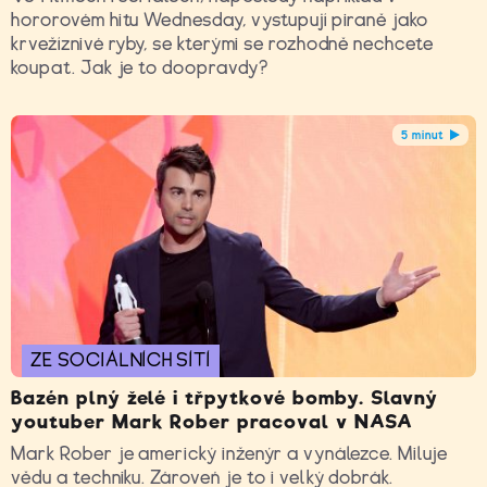
hororovém hitu Wednesday, vystupují piraně jako
krvežíznivé ryby, se kterými se rozhodně nechcete
koupat. Jak je to doopravdy?
5 minut
ZE SOCIÁLNÍCH SÍTÍ
Bazén plný želé i třpytkové bomby. Slavný
youtuber Mark Rober pracoval v NASA
Mark Rober je americký inženýr a vynálezce. Miluje
vědu a techniku. Zároveń je to i velký dobrák.