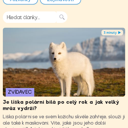
3 minuty
ZVÍDAVEC
Je liška polární bílá po celý rok a jak velký
mráz vydrží?
Liška polární se ve svém kožichu skvěle zahřeje, slouží jí
ale také k maskování. Víte, jaké jsou jeho další