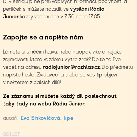
Díly seriálu plné překvapivých informací, podivností a
perliček si můžete naladit ve
vysílání Rádia
Junior
každý všední den v 7:30 nebo 17:05.
Zapojte se a napište nám
Lámete si s něčím hlavu, nebo naopak víte o nějaké
zajímavosti, která každému vytře zrak? Dejte to Evě
vědět na adresu
radiojunior@rozhlas.cz
. Do předmětu
napište heslo „Zvídavec“ a třeba se váš tip objeví
v některém z dalších dílů!
Ze záznamu si můžete každý díl poslechnout
taky
tady na webu Rádia Junior
.
autoři:
Eva Sinkovičová
,
kpe