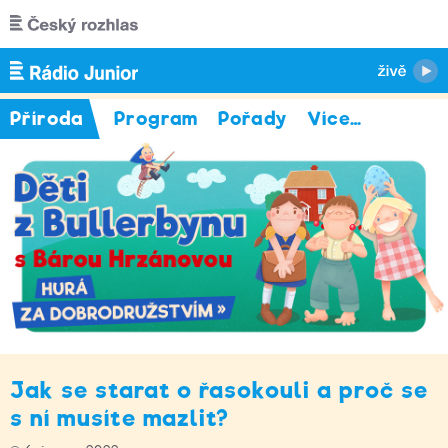
Přejít k hlavnímu obsahu
Příroda
Program
Pořady
Více
…
Jak se starat o řasokouli a proč se
s ní musíte mazlit?