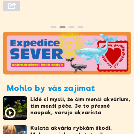
Mohlo by vás zajímat
Lidé si myslí, že čím menší akvárium,
tím menší péče. Je to přesně
naopak, varuje akvarista
Kulatá akvária rybkám škodí.