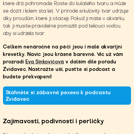
které drží pohromadě. Roste do kulatého tvaru a může
se dožít i kolem sta let. V přírodě si kulovitý tvar udržuje
díky proudům, které ji otáčejí. Pokud ji máte v akvárku,
tak ji musíte pravidelně pomazlit pod tekoucí vodou,
aby si udržela tvar.
Celkem nenáročné na péči jsou i malé akvarijní
krevetky. Navíc jsou krásné barevné. Víc už vám
prozradí
Eva Sinkovičová
v dalším díle pořadu
Zvídavec. Nastražte uši, pusťte si podcast a
budete překvapení!
Stáhněte si zábavné pexeso k podcastu
Zvídavec
Zajímavosti, podivnosti i perličky