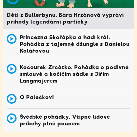
Děti z Bullerbynu. Bára Hrzánová vypráví
příhody legendární partičky
Princezna Skořápka a hadí král.
Pohádka z tajemné džungle s Danielou
Kolářovou
Kocourek Zrcátko. Pohádka o podivné
smlouvě a kočičím sádle s Jiřím
Langmajerem
O Palečkovi
Švédské pohádky. Vtipné lidové
příběhy plné poučení