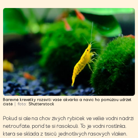
Barevné krevetky rozsvítí vaše akvárko a navíc ho pomůžou udržet
čisté
|
foto:
Shutterstock
Pokud si ale na chov živých rybiček ve velké vodní nádrži
netroufáte, pořiďte si řasokouli. To je vodní rostlinka,
která se skládá z tisíců jednotlivých řasových vláken,