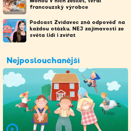
Mohou v nich zešílet, tvrdí
francouzský výrobce
Podcast Zvídavec zná odpověď na
každou otázku. NEJ zajímavosti ze
světa lidí i zvířat
Nejposlouchanější