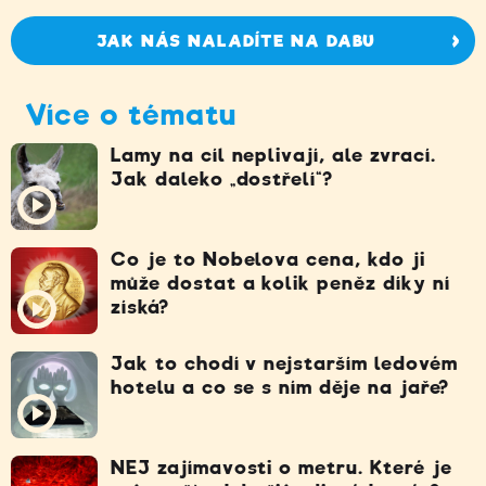
JAK NÁS NALADÍTE NA DABU
Více o tématu
Lamy na cíl neplivají, ale zvrací.
Jak daleko „dostřelí“?
Co je to Nobelova cena, kdo ji
může dostat a kolik peněz díky ní
získá?
Jak to chodí v nejstarším ledovém
hotelu a co se s ním děje na jaře?
NEJ zajímavosti o metru. Které je