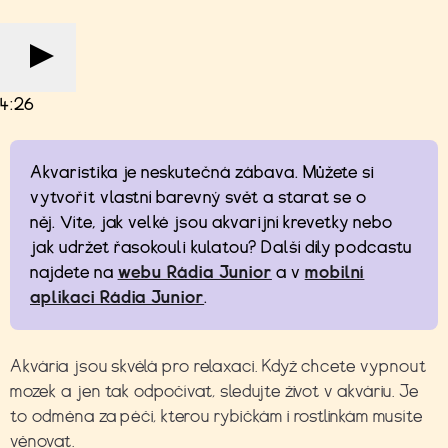
4:26
Akvaristika je neskutečná zábava. Můžete si
vytvořit vlastní barevný svět a starat se o
něj. Víte, jak velké jsou akvarijní krevetky nebo
jak udržet řasokouli kulatou? Další díly podcastu
najdete na
webu Rádia Junior
a v
mobilní
aplikaci Rádia Junior
.
Akvária jsou skvělá pro relaxaci. Když chcete vypnout
mozek a jen tak odpočívat, sledujte život v akváriu. Je
to odměna za péči, kterou rybičkám i rostlinkám musíte
věnovat.