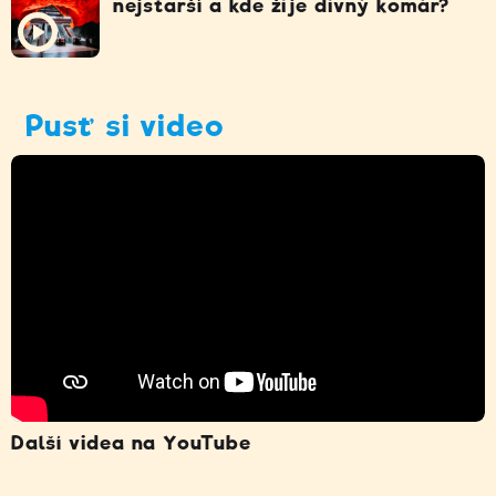
nejstarší a kde žije divný komár?
Pusť si video
Další videa na YouTube