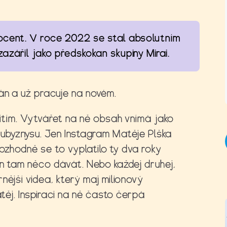
ocent. V roce 2022 se stal absolutním
azářil jako předskokan skupiny Mirai.
án a už pracuje na novém.
sítím. Vytvářet na ně obsah vnímá jako
ubyznysu. Jen Instagram Matěje Plška
„Rozhodně se to vyplatilo ty dva roky
en tam něco dávát. Nebo každej druhej,
nější videa, který maj milionový
atěj. Inspiraci na ně často čerpá