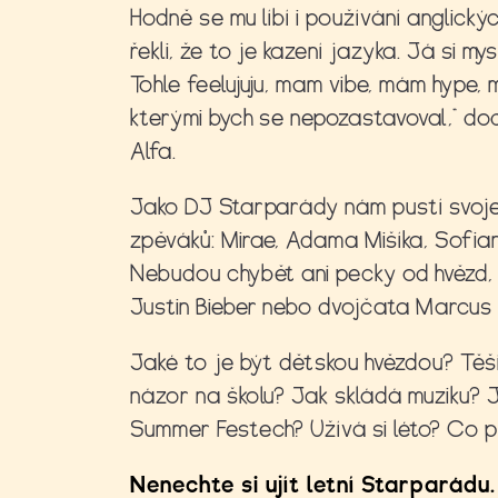
Hodně se mu líbí i používání anglickýc
řekli, že to je kazení jazyka. Já si m
Tohle feelujuju, mam vibe, mám hype, 
kterými bych se nepozastavoval,“ do
Alfa.
Jako DJ Starparády nám pustí svoje 
zpěváků: Mirae, Adama Mišíka, Sofia
Nebudou chybět ani pecky od hvězd, k
Justin Bieber nebo dvojčata Marcus
Jaké to je být dětskou hvězdou? Tě
názor na školu? Jak skládá muziku? J
Summer Festech? Užívá si léto? Co p
Nenechte si ujít letní Starparádu.