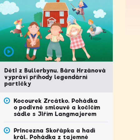
Děti z Bullerbynu. Bára Hrzánová
vypráví příhody legendární
partičky
Kocourek Zrcátko. Pohádka
o podivné smlouvě a kočičím
sádle s Jiřím Langmajerem
Princezna Skořápka a hadí
král. Pohádka z tajemné