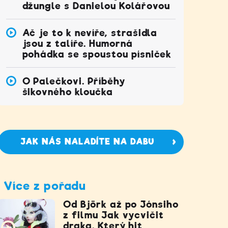
džungle s Danielou Kolářovou
Ač je to k nevíře, strašidla
jsou z talíře. Humorná
pohádka se spoustou písniček
O Palečkovi. Příběhy
šikovného kloučka
JAK NÁS NALADÍTE NA DABU
Více z pořadu
Od Björk až po Jónsiho
z filmu Jak vycvičit
draka. Který hit