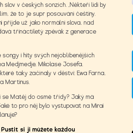
h slov v českých sonzích. „Někteří lidi by
yslím, že to je supr posouvání češtiny.
mi přijde už jako normální slova, nad
dává třináctiletý zpěvák z generace
songy i hity svých nejoblíbenějších
na Medjmedje, Mikolase Josefa.
teré taky začínaly v děství: Ewa Farna,
 a Martinus.
ší se Matěj do osmé třídy? Jaký má
aké to pro něj bylo vystupovat na Mirai
lánuje?
 Pustit si ji můžete každou