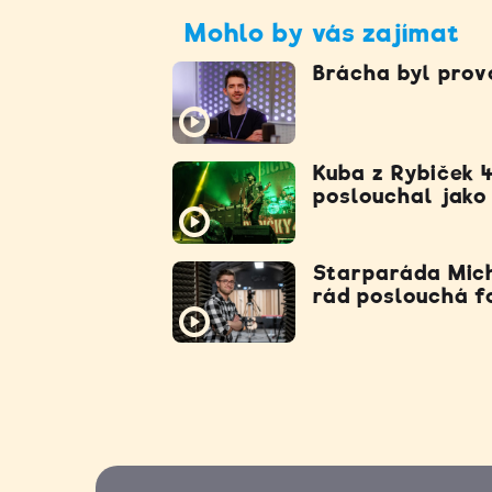
Mohlo by vás zajímat
Brácha byl prov
Kuba z Rybiček 4
poslouchal jako
Starparáda Mich
rád poslouchá f