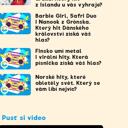
z Islandu u vás vyhraje?
Barbie Girl, Safri Duo
i Nanook z Grónska.
Který hit Dánského
království získá váš
hlas?
Finsko umí metal
i virální hity. Která
písnička získá váš hlas?
Norské hity, které
obletěly svět. Který se
vám líbí nejvíc?
Pusť si video