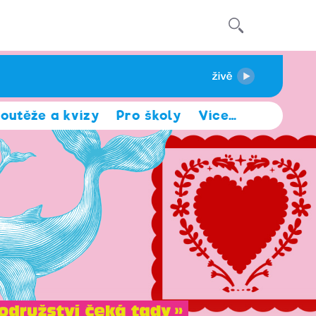
outěže a kvízy
Pro školy
Více
…