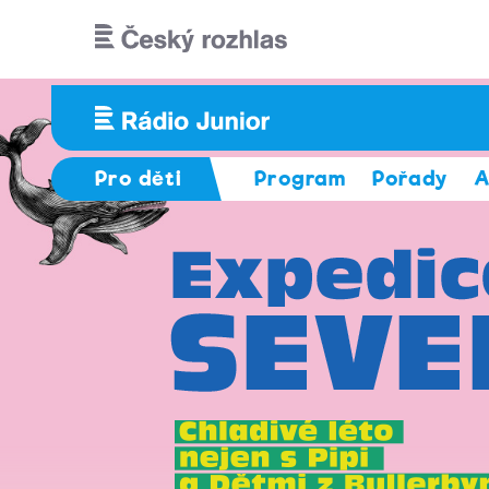
Přejít k hlavnímu obsahu
Pro děti
Program
Pořady
A