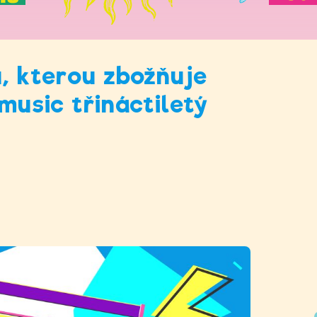
u, kterou zbožňuje
music třináctiletý