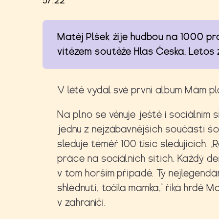
57:22
Matěj Plšek žije hudbou na 1000 pr
vítězem soutěže Hlas Česka. Letos z
V létě vydal své první album Mám pl
Na plno se věnuje ještě i sociálním 
jednu z nejzábavnějších součástí šo
sleduje téměř 100 tisíc sledujících. 
práce na sociálních sítích. Každý d
v tom horším případě. Ty nejlegendár
shlédnutí, točila mamka,“ říká hrdě M
v zahraničí.