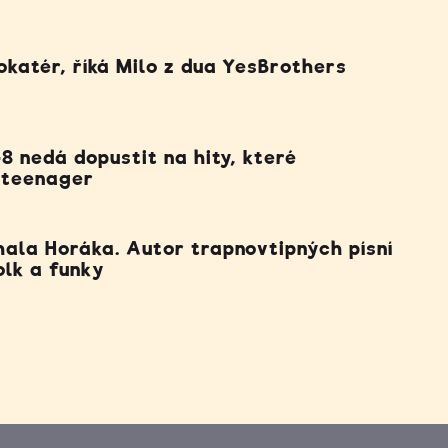
okatér, říká Milo z dua YesBrothers
8 nedá dopustit na hity, které
 teenager
ala Horáka. Autor trapnovtipných písní
olk a funky