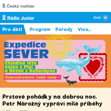
Přejít k hlavnímu obsahu
Pro děti
Program
Pořady
Více
…
Prstové pohádky na dobrou noc.
Petr Nárožný vypráví milé příběhy