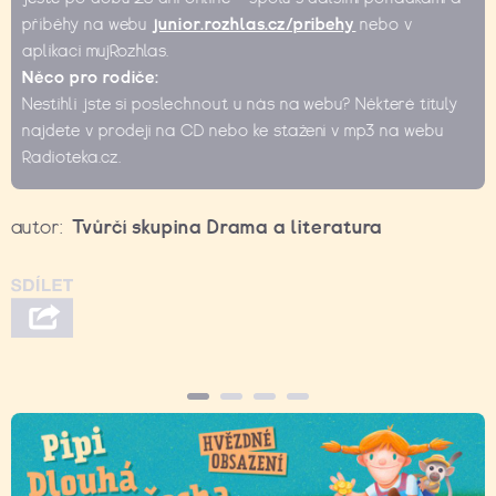
příběhy na webu
junior.rozhlas.cz/pribehy
nebo v
aplikaci mujRozhlas.
Něco pro rodiče:
Nestihli jste si poslechnout u nás na webu? Některé tituly
najdete v prodeji na CD nebo ke stažení v mp3 na webu
Radioteka.cz.
autor:
Tvůrčí skupina Drama a literatura