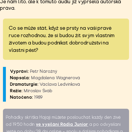
Je nám líto, ale k tomuto audiu již vypršela autorská
práva.
Co se může stát, když se prsty na vaší pravé
ruce rozhodnou, že si budou žít svým vlastním
životem a budou podnikat dobrodružství na
vlastní pěst?
Vypráví:
Petr Nárožný
Napsala:
Magdalena Wagnerová
Dramaturgie:
Václava Ledvinková
Režie:
Miroslav Šváb
Natočeno:
1989
Pohádky skřítka Hajaji můžete poslouchat každý den živě
od 19:50 hodin
ve vysílání Rádia Junior
a po odvysílání
ještě po dobu 28 dní online – spolu s dalšími pohádkami a