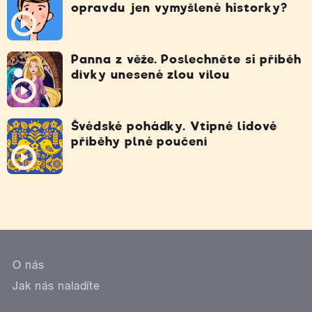
opravdu jen vymyšlené historky?
Panna z věže. Poslechněte si příběh
dívky unesené zlou vílou
Švédské pohádky. Vtipné lidové
příběhy plné poučení
O nás
Jak nás naladíte