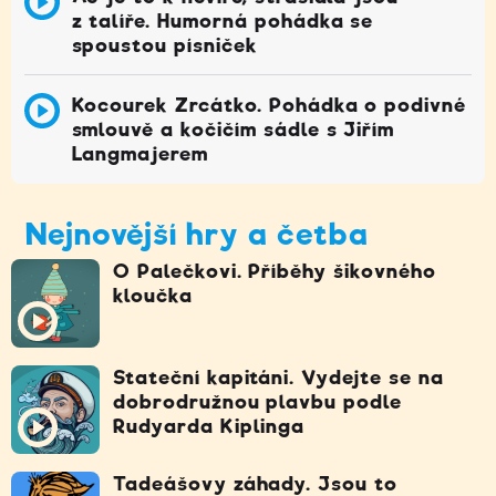
z talíře. Humorná pohádka se
spoustou písniček
Kocourek Zrcátko. Pohádka o podivné
smlouvě a kočičím sádle s Jiřím
Langmajerem
Nejnovější hry a četba
O Palečkovi. Příběhy šikovného
kloučka
Stateční kapitáni. Vydejte se na
dobrodružnou plavbu podle
Rudyarda Kiplinga
Tadeášovy záhady. Jsou to