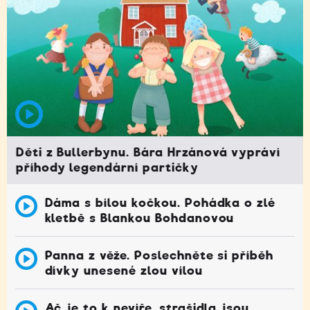
Děti z Bullerbynu. Bára Hrzánová vypráví
příhody legendární partičky
Dáma s bílou kočkou. Pohádka o zlé
kletbě s Blankou Bohdanovou
Panna z věže. Poslechněte si příběh
dívky unesené zlou vílou
Ač je to k nevíře, strašidla jsou