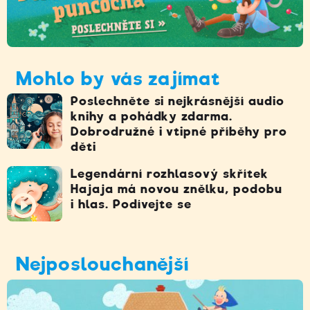
Mohlo by vás zajímat
Poslechněte si nejkrásnější audio
knihy a pohádky zdarma.
Dobrodružné i vtipné příběhy pro
děti
Legendární rozhlasový skřítek
Hajaja má novou znělku, podobu
i hlas. Podívejte se
Nejposlouchanější