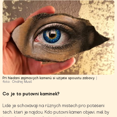
Při hledání zajímavých kamenů si užijete spoustu zábavy
|
foto:
Ondřej Musil
Co je to putovní kamínek?
Lidé je schovávají na různých místech pro potěšení
těch, kteří je najdou. Kdo putovní kámen objeví, měl by