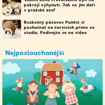
pokraji vyhynutí. Jak se jim daří
v pražské zoo?
Rozkošný pásovec Pumlíč si
pochutnal na červících přímo ve
studiu. Podívejte se na video
Nejposlouchanější