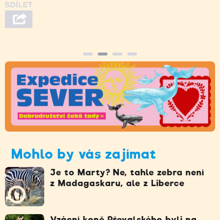
Mohlo by vás zajímat
Je to Marty? Ne, tahle zebra není
z Madagaskaru, ale z Liberce
Vzácní koně Převalského byli na