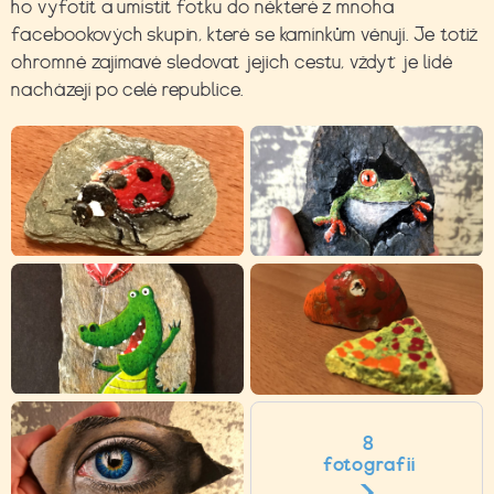
ho vyfotit a umístit fotku do některé z mnoha
facebookových skupin, které se kamínkům věnují. Je totiž
ohromně zajímavé sledovat jejich cestu, vždyť je lidé
nacházejí po celé republice.
8
fotografií