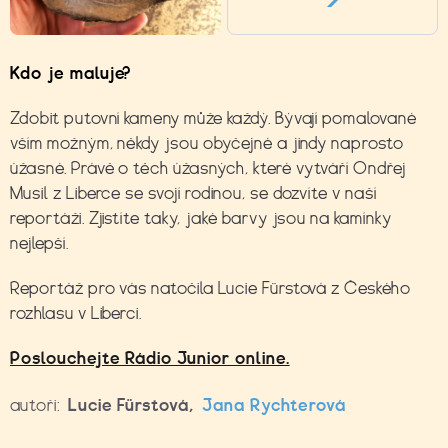
Kdo je maluje?
Zdobit putovní kameny může každý. Bývají pomalované
vším možným, někdy jsou obyčejné a jindy naprosto
úžasné. Právě o těch úžasných, které vytváří Ondřej
Musil z Liberce se svojí rodinou, se dozvíte v naší
reportáži. Zjistíte taky, jaké barvy jsou na kamínky
nejlepší.
Reportáž pro vás natočila Lucie Fürstová z Českého
rozhlasu v Liberci.
Poslouchejte Rádio Junior online.
autoři:
Lucie Fürstová
,
Jana Rychterová