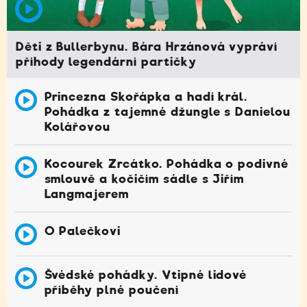
Děti z Bullerbynu. Bára Hrzánová vypráví
příhody legendární partičky
Princezna Skořápka a hadí král.
Pohádka z tajemné džungle s Danielou
Kolářovou
Kocourek Zrcátko. Pohádka o podivné
smlouvě a kočičím sádle s Jiřím
Langmajerem
O Palečkovi
Švédské pohádky. Vtipné lidové
příběhy plné poučení