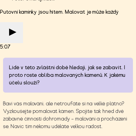
Putovní kamínky jsou hitem. Malovat je může každý
5:07
Lidé v této zvláštní době hledají, jak se zabavit. I
proto roste obliba malovaných kamenů. K jakému
účelu slouží?
Baví vás malování, ale netroufáte si na velké plátno?
Vyzkoušejte pomalovat kámen. Spojíte tak hned dvě
zábavné činnosti dohromady – malování a procházení
se. Navíc tím někomu uděláte velkou radost.