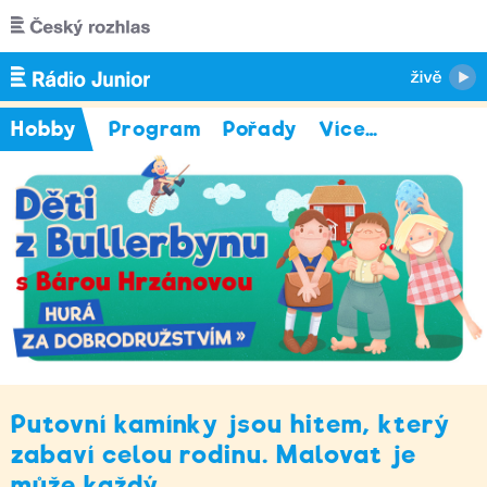
Přejít k hlavnímu obsahu
Hobby
Program
Pořady
Více
…
Putovní kamínky jsou hitem, který
zabaví celou rodinu. Malovat je
může každý