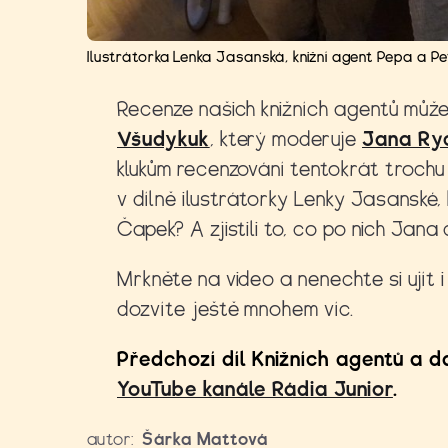
Ilustrátorka Lenka Jasanská, knižní agent Pepa a P
Recenze našich knižních agentů můž
Všudykuk
, který moderuje
Jana Ry
klukům recenzování tentokrát trochu ok
v dílně ilustrátorky Lenky Jasanské,
Čapek? A zjistili to, co po nich Jana
Mrkněte na video a nenechte si ujít i
dozvíte ještě mnohem víc.
Předchozí díl Knižních agentů a d
YouTube kanále Rádia Junior
.
autor:
Šárka Mattová