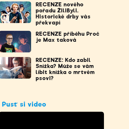
RECENZE nového
pořadu ŽiliByli.
Historické drby vás
překvapí
RECENZE příběhu Proč
je Max taková
RECENZE: Kdo zabil
Snížka? Může se vám
líbit knížka o mrtvém
psovi?
Pusť si video