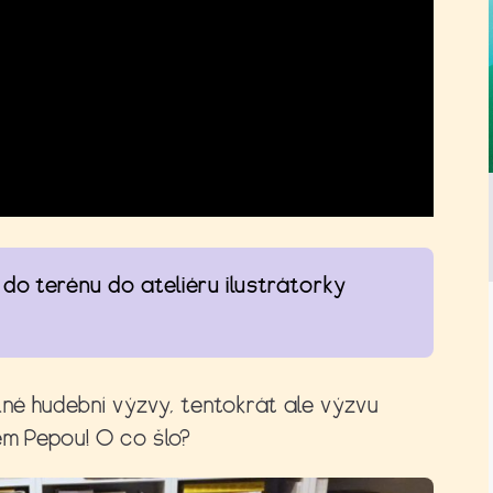
 do terénu do ateliéru ilustrátorky
lné hudební výzvy, tentokrát ale výzvu
em Pepou! O co šlo?