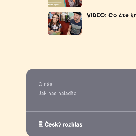
VIDEO: Co čte k
O nás
Jak nás naladíte