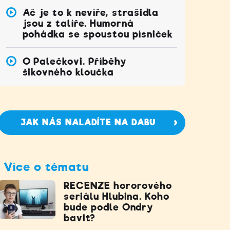
Ač je to k nevíře, strašidla
jsou z talíře. Humorná
pohádka se spoustou písniček
O Palečkovi. Příběhy
šikovného kloučka
JAK NÁS NALADÍTE NA DABU
Více o tématu
RECENZE hororového
seriálu Hlubina. Koho
bude podle Ondry
bavit?