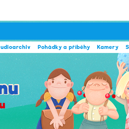
udioarchiv
Pohádky a příběhy
Kamery
S