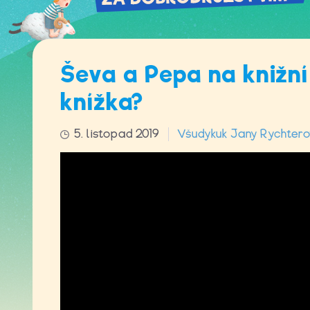
Ševa a Pepa na knižní 
knížka?
5. listopad 2019
Všudykuk Jany Rychter