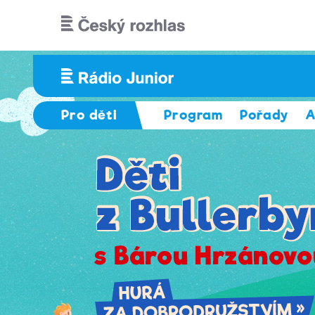
Přejít k hlavnímu obsahu
Pro děti
Program
Pořady
A