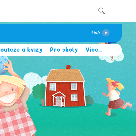
outěže a kvízy
Pro školy
Více
…