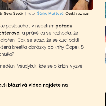
etr Ševa Ševčík
|
foto:
Šárka Mattová
,
Český rozhlas
ete poslouchat v nedělním
pořadu
chterová
, a právě ta se rozhodla, že
oření. Jak se stalo, že se kluci ocitli
 která kreslila obrázky do knihy Čapek &
 chtěla?
 nedělní Všudykuk, kde se o knižní výzvě
alší bláznivá videa najdete na