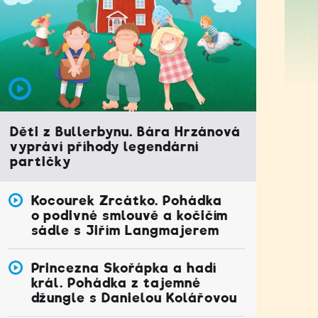
Děti z Bullerbynu. Bára Hrzánová
vypráví příhody legendární
partičky
Kocourek Zrcátko. Pohádka
o podivné smlouvě a kočičím
sádle s Jiřím Langmajerem
Princezna Skořápka a hadí
král. Pohádka z tajemné
džungle s Danielou Kolářovou