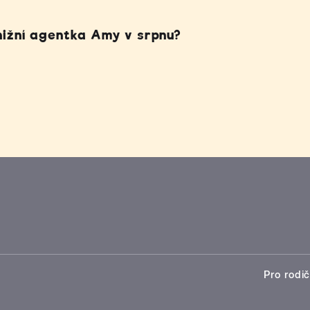
nižní agentka Amy v srpnu?
Pro rodič