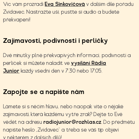
Víc vám prozradí
Eva Sinkovičová
v dalším díle
pořadu
Zvídavec. Nastražte uši, pusťte si audio a budete
překvapení!
Zajímavosti, podivnosti i perličky
Dvě minutky plné překvapivých informací, podivností a
perliček si můžete naladit ve
vysílání Rádia
Junior
každý všední den v 7:30 nebo 17:05.
Zapojte se a napište nám
Lámete si s něčím hlavu, nebo naopak víte o nějaké
zajímavosti, která každému vytře zrak? Dejte to Evě
vědět na adresu
radiojunior@rozhlas.cz
. Do předmětu
napište heslo „Zvídavec“ a třeba se váš tip objeví
v některém z dalších dílů!