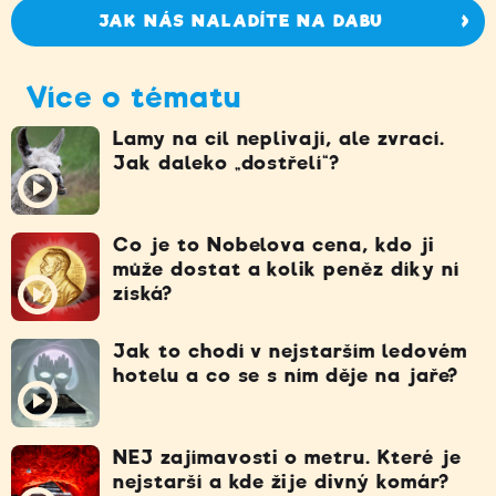
JAK NÁS NALADÍTE NA DABU
Více o tématu
Lamy na cíl neplivají, ale zvrací.
Jak daleko „dostřelí“?
Co je to Nobelova cena, kdo ji
může dostat a kolik peněz díky ní
získá?
Jak to chodí v nejstarším ledovém
hotelu a co se s ním děje na jaře?
NEJ zajímavosti o metru. Které je
nejstarší a kde žije divný komár?