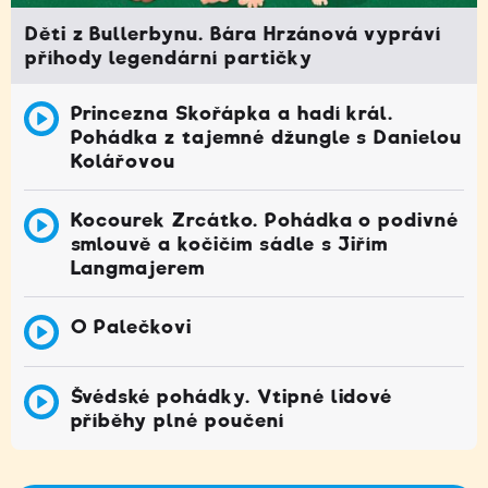
Děti z Bullerbynu. Bára Hrzánová vypráví
příhody legendární partičky
Princezna Skořápka a hadí král.
Pohádka z tajemné džungle s Danielou
Kolářovou
Kocourek Zrcátko. Pohádka o podivné
smlouvě a kočičím sádle s Jiřím
Langmajerem
O Palečkovi
Švédské pohádky. Vtipné lidové
příběhy plné poučení