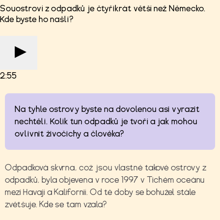
Souostroví z odpadků je čtyřikrát větší než Německo.
Kde byste ho našli?
2:55
Na tyhle ostrovy byste na dovolenou asi vyrazit
nechtěli. Kolik tun odpadků je tvoří a jak mohou
ovlivnit živočichy a člověka?
Odpadková skvrna, což jsou vlastně takové ostrovy z
odpadků, byla objevena v roce 1997 v Tichém oceánu
mezi Havají a Kalifornií. Od té doby se bohužel stále
zvětšuje. Kde se tam vzala?