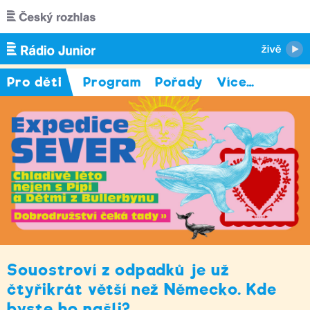
Přejít k hlavnímu obsahu
Pro děti
Program
Pořady
Více
…
Souostroví z odpadků je už
čtyřikrát větší než Německo. Kde
byste ho našli?