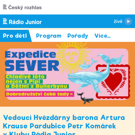
Přejít k hlavnímu obsahu
Pro děti
Program
Pořady
Více
…
Vedoucí Hvězdárny barona Artura
Krause Pardubice Petr Komárek
v Klubu Rádia Junior