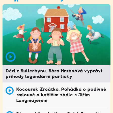
Děti z Bullerbynu. Bára Hrzánová vypráví
příhody legendární partičky
Kocourek Zrcátko. Pohádka o podivné
smlouvě a kočičím sádle s Jiřím
Langmajerem