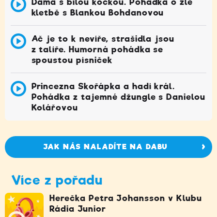
Dáma s bílou kočkou. Pohádka o zlé
kletbě s Blankou Bohdanovou
Ač je to k nevíře, strašidla jsou
z talíře. Humorná pohádka se
spoustou písniček
Princezna Skořápka a hadí král.
Pohádka z tajemné džungle s Danielou
Kolářovou
JAK NÁS NALADÍTE NA DABU
Více z pořadu
Herečka Petra Johansson v Klubu
Rádia Junior