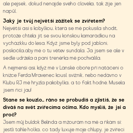
ale pejsek, dokud nenajde svého člověka, tak žije jen
napůl.
Jaký je tvůj největší zážitek se zvířetem?
Největší asi s kobylkou, která se mě pokusila shodit,
protože chtěla jít se svou koňskou kamarádkou na
vycházkku do lesa. Když jsme byly pod jabloní,
poskočila,aby mě o tu větev sundala. Já jsem se ale v
sedle udržela a paní trenérka mě pochválila.
A nejmenší asi, když mě v Lánské oboře při natáčení o
knížce Ferda Mravenec kousl svižník, nebo nedávno v
Klubu RJ mě hryzla pakobylka, a to fakt hodně. Musela
jsem říci jau!
Stane se kouzlo… ráno se probudíš a zjistíš, že se
díváš na svět zvířecíma očima. Kdo myslíš, že jsi a
proč?
Jsem můj buldok Belinda a mžourám na mě a říkám si:
jestli tahle holka, co tady luxuje moje chlupy, je zvířecí