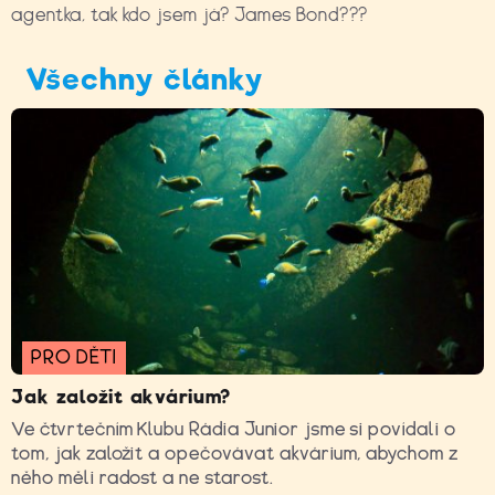
agentka, tak kdo jsem já? James Bond???
Všechny články
PRO DĚTI
Jak založit akvárium?
Ve čtvrtečním Klubu Rádia Junior jsme si povídali o
tom, jak založit a opečovávat akvárium, abychom z
něho měli radost a ne starost.