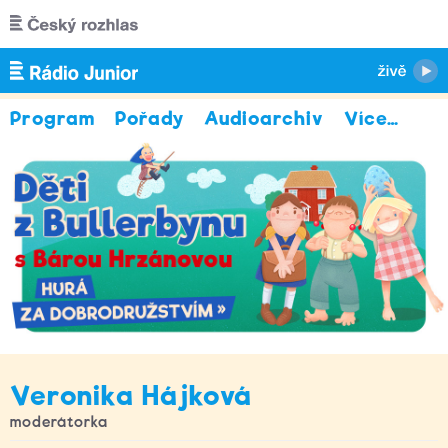
Přejít k hlavnímu obsahu
Program
Pořady
Audioarchiv
Více
…
Veronika Hájková
moderátorka