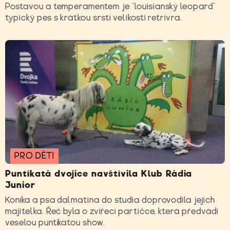
Postavou a temperamentem je “louisianský leopard”
typický pes s krátkou srstí velikosti retrívra.
PRO DĚTI
Puntíkatá dvojice navštívila Klub Rádia
Junior
Koníka a psa dalmatina do studia doprovodila jejich
majitelka. Řeč byla o zvířecí partičce, která předvádí
veselou puntíkatou show.