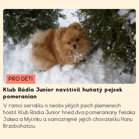
PRO DĚTI
Klub Rádia Junior navštívil huňatý pejsek
pomeranian
V rámci seriálku o neobvyklých psích plemenech
hostil Klub Rádia Junior hned dva pomeraniany fešáka
Jakea a Mylinku a samozřejmě jejich chovatelku Hanu
Brzobohatou.