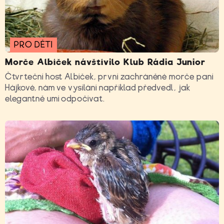
PRO DĚTI
Morče Albíček návštívilo Klub Rádia Junior
Čtvrteční host Albíček, první zachráněné morče paní
Hájkové, nám ve vysílání například předvedl, jak
elegantně umí odpočívat.