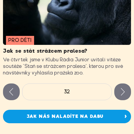
PRO DĚTI
Jak se stát strážcem pralesa?
Ve čtvrtek jsme v Klubu Rádia Junior uvítali vítěze
soutěže “Staň se strážcem pralesa”, kterou pro své
návštěvníky vyhlásila pražská zoo.
Stránky
32
n
zí
JAK NÁS NALADÍTE NA DABU