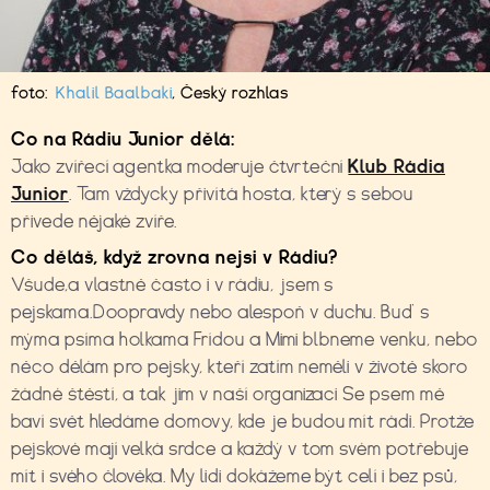
foto:
Khalil Baalbaki
,
Český rozhlas
Co na Rádiu Junior dělá:
Jako zvířecí agentka moderuje čtvrteční
Klub Rádia
Junior
. Tam vždycky přivítá hosta, který s sebou
přivede nějaké zvíře.
Co děláš, když zrovna nejsi v Rádiu?
Všude,a vlastně často i v rádiu, jsem s
pejskama.Doopravdy nebo alespoň v duchu. Buď s
mýma psíma holkama Frídou a Mimi blbneme venku, nebo
něco dělám pro pejsky, kteří zatím neměli v životě skoro
žádné štěstí, a tak jim v naší organizaci Se psem mě
baví svět hledáme domovy, kde je budou mít rádi. Protže
pejskové mají velká srdce a každý v tom svém potřebuje
mít i svého člověka. My lidi dokážeme být celí i bez psů,