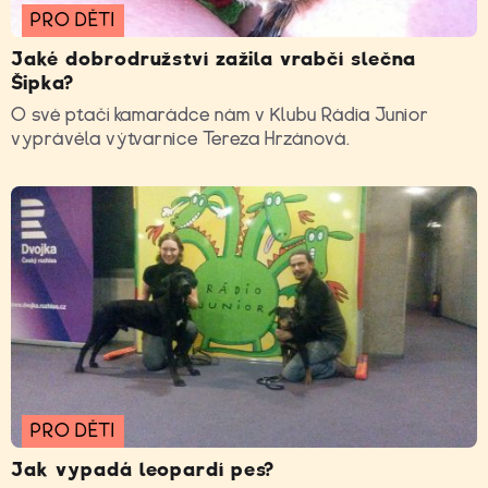
PRO DĚTI
Jaké dobrodružství zažila vrabčí slečna
Šipka?
O své ptačí kamarádce nám v Klubu Rádia Junior
vyprávěla výtvarnice Tereza Hrzánová.
PRO DĚTI
Jak vypadá leopardí pes?