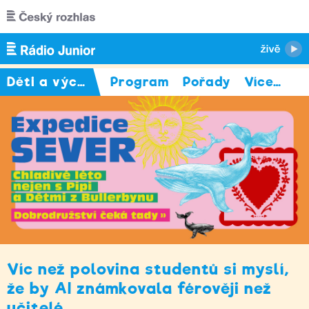
Přejít k hlavnímu obsahu
Děti a výchova
Program
Pořady
Více
…
Víc než polovina studentů si myslí,
že by AI známkovala férověji než
učitelé