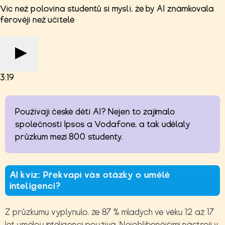
Víc než polovina studentů si myslí, že by AI známkovala
férověji než učitelé
3:19
Používají české děti AI? Nejen to zajímalo
společnosti Ipsos a Vodafone, a tak udělaly
průzkum mezi 800 studenty.
AI kvíz: Překvapí vás otázky o umělé
inteligenci?
Z průzkumu vyplynulo, že 87 % mladých ve věku 12 až 17
let umělou inteligenci používá. Nejoblíbenějšími nástroji v