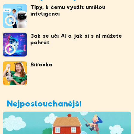
Tipy, k čemu využít umělou
inteligenci
Jak se učí AI a jak si s ní můžete
pohrát
Síťovka
Nejposlouchanější