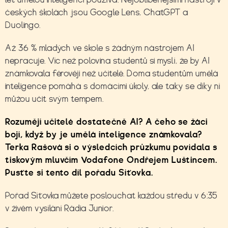
českých školách jsou Google Lens, ChatGPT a
Duolingo.
Až 36 % mladých ve škole s žádným nástrojem AI
nepracuje. Víc než polovina studentů si myslí, že by AI
známkovala férověji než učitelé. Doma studentům umělá
inteligence pomáhá s domácími úkoly, ale taky se díky ní
můžou učit svým tempem.
Rozumějí učitelé dostatečně AI? A čeho se žáci
bojí, když by je umělá inteligence známkovala?
Terka Rašová si o výsledcích průzkumu povídala s
tiskovým mluvčím Vodafone Ondřejem Luštincem.
Pusťte si tento díl pořadu Síťovka.
Pořad Síťovka můžete poslouchat každou středu v 6:35
v živém vysílání Rádia Junior.