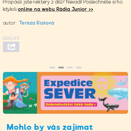
Propásli jste některý z dílů? Nevadí! Poslechněte si ho
kdykoli
online na webu Rádia Junior >>
autor:
Tereza Rašová
Mohlo by vás zajímat