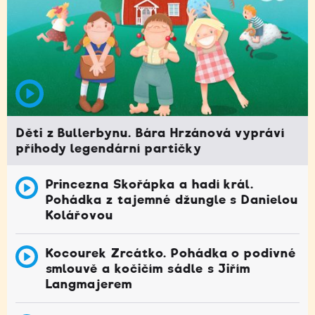
Děti z Bullerbynu. Bára Hrzánová vypráví
příhody legendární partičky
Princezna Skořápka a hadí král.
Pohádka z tajemné džungle s Danielou
Kolářovou
Kocourek Zrcátko. Pohádka o podivné
smlouvě a kočičím sádle s Jiřím
Langmajerem