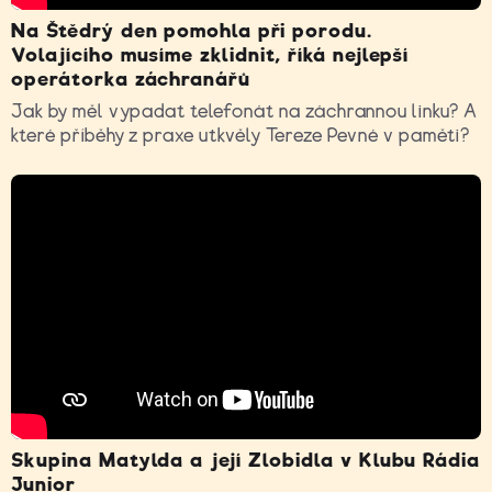
Na Štědrý den pomohla při porodu.
Volajícího musíme zklidnit, říká nejlepší
operátorka záchranářů
Jak by měl vypadat telefonát na záchrannou linku? A
které příběhy z praxe utkvěly Tereze Pevné v paměti?
Skupina Matylda a její Zlobidla v Klubu Rádia
Junior