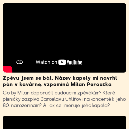
Zpěvu jsem se bál. Název kapely mi navrhl
pán v kavárně, vzpomíná Milan Peroutka
Co by Milan doporučil budoucím zpěvákům? Které
písničky zazpívá Jaroslavu Uhlířovi na koncertě k jeho
80. narozeninám? A jak se jmenuje jeho kapela?