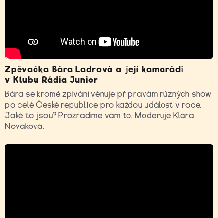
Zpěvačka Bára Ladrová a její kamarádi
v Klubu Rádia Junior
Bára se kromě zpívání věnuje přípravám různých show
po celé České republice pro každou událost v roce.
Jaké to jsou? Prozradíme vám to. Moderuje Klára
Nováková.