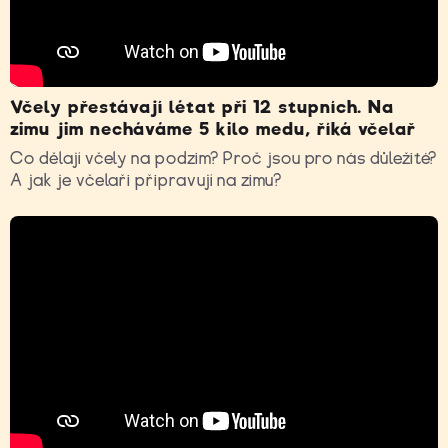
Včely přestávají létat při 12 stupních. Na
zimu jim necháváme 5 kilo medu, říká včelař
Co dělají včely na podzim? Proč jsou pro nás důležité?
A jak je včelaři připravují na zimu?