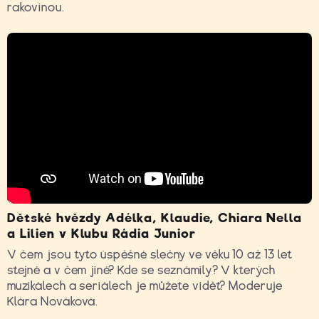
rakovinou.
Dětské hvězdy Adélka, Klaudie, Chiara Nella
a Lilien v Klubu Rádia Junior
V čem jsou tyto úspěšné slečny ve věku 10 až 13 let
stejné a v čem jiné? Kde se seznámily? V kterých
muzikálech a seriálech je můžete vidět? Moderuje
Klára Nováková.