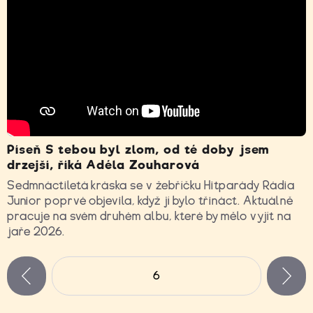
Píseň S tebou byl zlom, od té doby jsem
drzejší, říká Adéla Zouharová
Sedmnáctiletá kráska se v žebříčku Hitparády Rádia
Junior poprvé objevila, když jí bylo třináct. Aktuálně
pracuje na svém druhém albu, které by mělo vyjít na
jaře 2026.
Stránky
6
n
zí