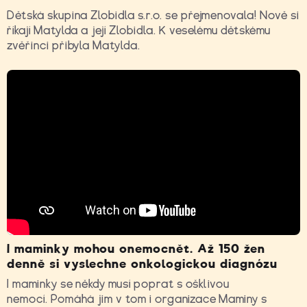
Dětská skupina Zlobidla s.r.o. se přejmenovala! Nově si
říkají Matylda a její Zlobidla. K veselému dětskému
zvěřinci přibyla Matylda.
I maminky mohou onemocnět. Až 150 žen
denně si vyslechne onkologickou diagnózu
I maminky se někdy musí poprat s ošklivou
nemocí. Pomáhá jim v tom i organizace Maminy s