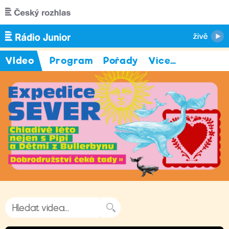
Přejít k hlavnímu obsahu
Video
Program
Pořady
Více
…