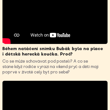
Během natáčení snímku Bubák byla na place
i dětská herecká koučka. Proč?
Co se může schovávat pod postelí? A co se
stane když rodiče vyrazí na víkend pryč a děti mají
poprvé v životě celý byt pro sebe?