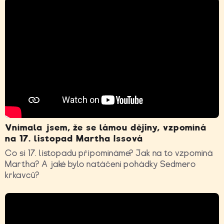
Vnímala jsem, že se lámou dějiny, vzpomíná
na 17. listopad Martha Issová
Co si 17. listopadu připomínáme? Jak na to vzpomíná
Martha? A jaké bylo natáčení pohádky Sedmero
krkavců?