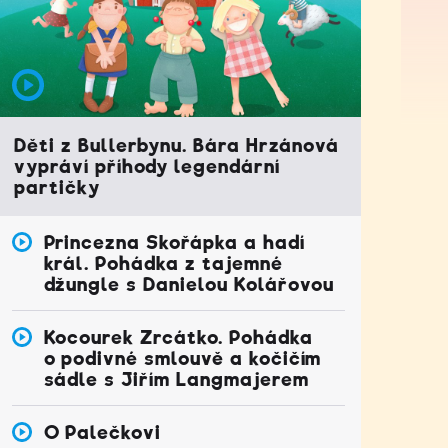
Děti z Bullerbynu. Bára Hrzánová
vypráví příhody legendární
partičky
Princezna Skořápka a hadí
král. Pohádka z tajemné
džungle s Danielou Kolářovou
Kocourek Zrcátko. Pohádka
o podivné smlouvě a kočičím
sádle s Jiřím Langmajerem
O Palečkovi