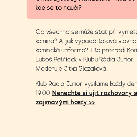
kde se to naučí?
Co všechno se může stát při vymet
komína? A jak vypadá taková slavno
kominická uniforma? I to prozradí Kom
Luboš Petříček v Klubu Rádia Junior.
Moderuje Jitka Slezáková.
Klub Rádia Junior vysíláme každý den
19:00.
Nenechte si ujít rozhovory 
zajímavými hosty >>