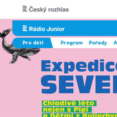
Přejít k hlavnímu obsahu
Pro děti
Program
Pořady
A