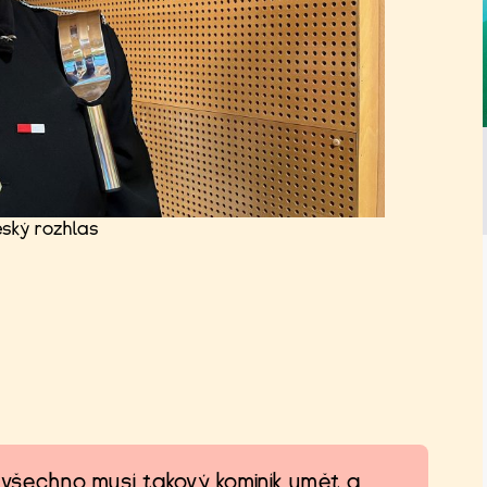
eský rozhlas
o všechno musí takový kominík umět a