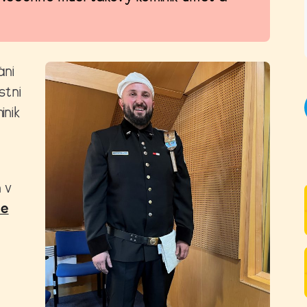
ání
stní
iník
 v
se