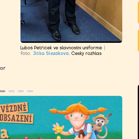
Luboš Petříček ve slavnostní uniformě
|
foto:
Jitka Slezáková
,
Český rozhlas
ior