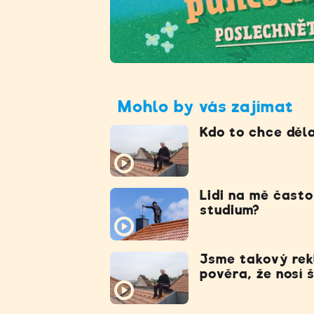
Mohlo by vás zajímat
Kdo to chce děla
Lidi na mě často
studium?
Jsme takový rekl
pověra, že nosí 