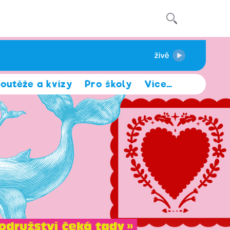
outěže a kvízy
Pro školy
Více
…