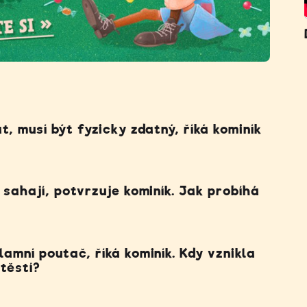
t, musí být fyzicky zdatný, říká kominík
 sahají, potvrzuje kominík. Jak probíhá
amní poutač, říká kominík. Kdy vznikla
štěstí?