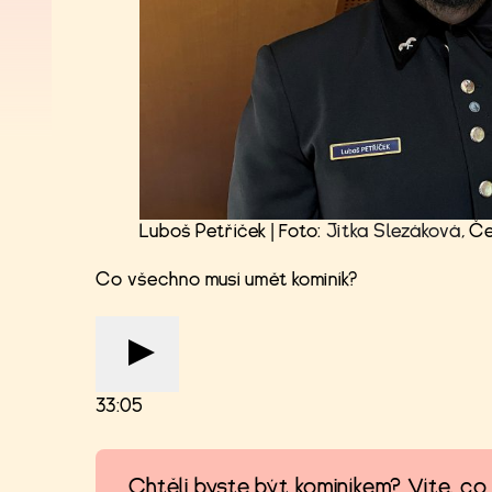
Luboš Petříček | Foto:
Jitka Slezáková
, Č
Co všechno musí umět kominík?
33:05
Chtěli byste být kominíkem? Víte, c