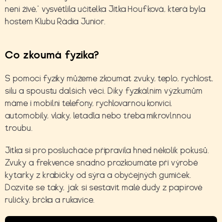
není živé,“ vysvětlila učitelka Jitka Houfková, která byla
hostem Klubu Rádia Junior.
Co zkoumá fyzika?
S pomocí fyziky můžeme zkoumat zvuky, teplo, rychlost,
sílu a spoustu dalších věcí. Díky fyzikálním výzkumům
máme i mobilní telefony, rychlovarnou konvici,
automobily, vlaky, letadla nebo třeba mikrovlnnou
troubu.
Jitka si pro posluchače připravila hned několik pokusů.
Zvuky a frekvence snadno prozkoumáte při výrobě
kytarky z krabičky od sýra a obyčejných gumiček.
Dozvíte se taky, jak si sestavit malé dudy z papírové
ruličky, brčka a rukavice.