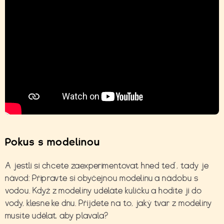
Zábavné fyzikální pokusy: Vyrobte si
vlastní hudební nástroj z toho, co
máte doma
Pokus s modelínou
A jestli si chcete zaexperimentovat hned teď, tady je
návod: Připravte si obyčejnou modelínu a nádobu s
vodou. Když z modelíny uděláte kuličku a hodíte ji do
vody, klesne ke dnu. Přijdete na to, jaký tvar z modelíny
musíte udělat, aby plavala?