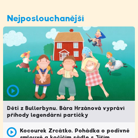
Nejposlouchanější
Děti z Bullerbynu. Bára Hrzánová vypráví
příhody legendární partičky
Kocourek Zrcátko. Pohádka o podivné
smlouvě a kočičím sádle s Jiřím