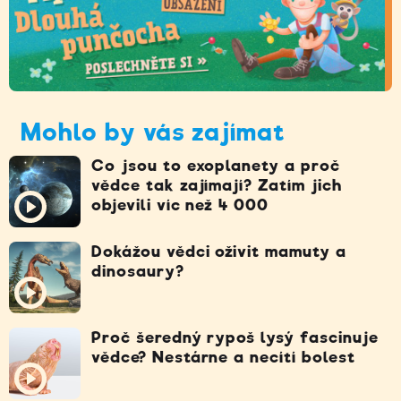
Mohlo by vás zajímat
Co jsou to exoplanety a proč
vědce tak zajímají? Zatím jich
objevili víc než 4 000
Dokážou vědci oživit mamuty a
dinosaury?
Proč šeredný rypoš lysý fascinuje
vědce? Nestárne a necítí bolest