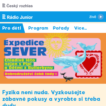
Přejít k hlavnímu obsahu
Pro děti
Program
Pořady
Více
…
Fyzika není nuda. Vyzkoušejte
zábavné pokusy a vyrobte si třeba
dudy