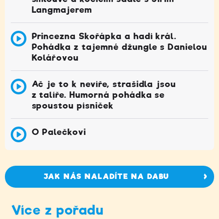
Langmajerem
Princezna Skořápka a hadí král.
Pohádka z tajemné džungle s Danielou
Kolářovou
Ač je to k nevíře, strašidla jsou
z talíře. Humorná pohádka se
spoustou písniček
O Palečkovi
JAK NÁS NALADÍTE NA DABU
Více z pořadu