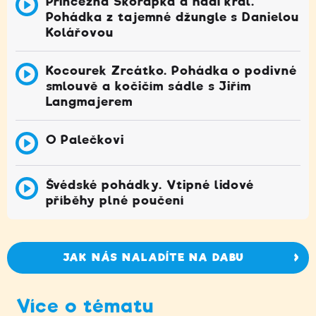
Princezna Skořápka a hadí král.
Pohádka z tajemné džungle s Danielou
Kolářovou
Kocourek Zrcátko. Pohádka o podivné
smlouvě a kočičím sádle s Jiřím
Langmajerem
O Palečkovi
Švédské pohádky. Vtipné lidové
příběhy plné poučení
JAK NÁS NALADÍTE NA DABU
Více o tématu