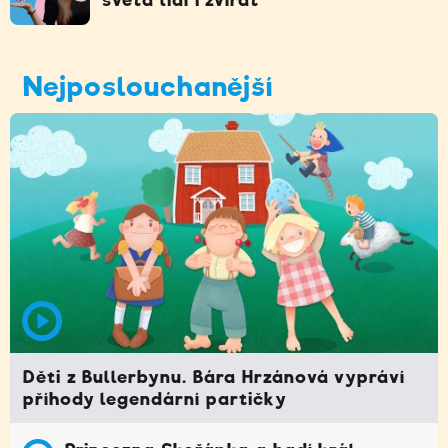
Nejposlouchanější
Děti z Bullerbynu. Bára Hrzánová vypráví
příhody legendární partičky