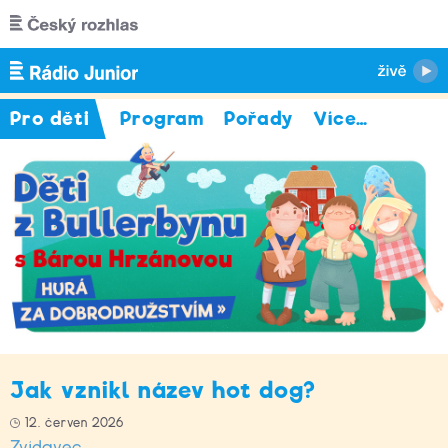
Přejít k hlavnímu obsahu
Pro děti
Program
Pořady
Více
…
Jak vznikl název hot dog?
12. červen 2026
Zvídavec