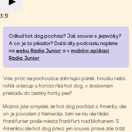
3:31
Odkud hot dog pochází? Jak souvisí s jezevčíky?
A co je to pikador? Další díly podcastu najdete
na
webu Rádia Junior
a v
mobilní aplikaci
Rádia Junior
.
Víte, proč se pochoutce zahrnující párek, housku nebo
rohlík a kečup s hořčicí říká hot dog, v doslovném
překladu do češtiny horký pes?
Možná jste si mysleli, že hot dog pochází z Ameriky, ale
on je původem z Německa, tam se mu ale říkalo
frankfurter podle města Frankfurt nad Mohanem. S
Amerikou ale hot dog přeci jen souvisí, právě zde totiž