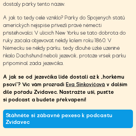
dostaly párky tento název.
A jak to tedy celé vzniklo? Párky do Spojených států
amerických nejspíše přivezli právě němečtí
přistěhovalci. V ulicích New Yorku se tato dobrota do
ruky začala objevovat někdy kolem roku 1860. V
Německu se někdy párku, tedy dlouhé úzké uzenině
říkalo Dachshund neboli jezevčík, protože vršek párku
přípomínal záda jezevčíka.
A jak se od jezevčíka lidé dostali až k „horkému
psovi“? Víc vám prozradí
Eva Sinkovičová
v dalším
díle pořadu Zvídavec. Nastražte uši, pusťte
si podcast a budete překvapení!
Stáhněte si zábavné pexeso k podcastu
Zvídavec