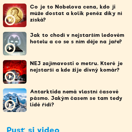
Co je to Nobelova cena, kdo ji
může dostat a kolik peněz díky ní
získá?
Jak to chodí v nejstarším ledovém
hotelu a co se s ním děje na jaře?
NEJ zajímavosti o metru. Které je
nejstarší a kde žije divný komár?
Antarktida nemá vlastní časové
pásmo. Jakým časem se tam tedy
lidé řídí?
Pusť si video