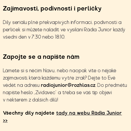
Zajímavosti, podivnosti i perličky
Díly seriálu plné překvapivých informací, podivností a
perliček si můžete naladit ve
vysílání Rádia Junior
každý
všední den v 7:30 nebo 18:10.
Zapojte se a napište nám
Lámete si s něčím hlavu, nebo naopak víte o nějaké
zajímavosti, která každému vytře zrak? Dejte to Evě
vědět na adresu
radiojunior@rozhlas.cz
. Do předmětu
napište heslo „Zvídavec“ a třeba se váš tip objeví
v některém z dalších dílů!
Všechny díly najdete
tady na webu Rádia Junior
>>