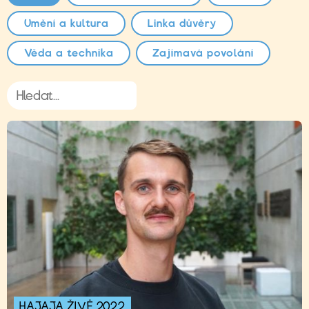
Umění a kultura
Linka důvěry
Věda a technika
Zajímavá povolání
HAJAJA ŽIVĚ 2022