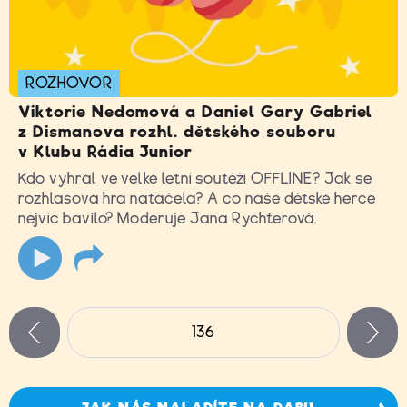
ROZHOVOR
Viktorie Nedomová a Daniel Gary Gabriel
z Dismanova rozhl. dětského souboru
v Klubu Rádia Junior
Kdo vyhrál ve velké letní soutěži OFFLINE? Jak se
rozhlasová hra natáčela? A co naše dětské herce
nejvíc bavilo? Moderuje Jana Rychterová.
Stránky
136
n
zí