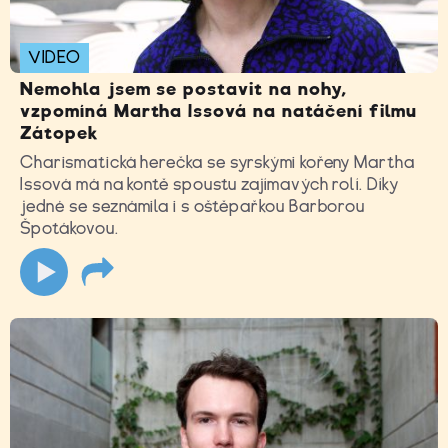
VIDEO
Nemohla jsem se postavit na nohy,
vzpomíná Martha Issová na natáčení filmu
Zátopek
Charismatická herečka se syrskými kořeny Martha
Issová má na kontě spoustu zajímavých rolí. Díky
jedné se seznámila i s oštěpařkou Barborou
Špotákovou.