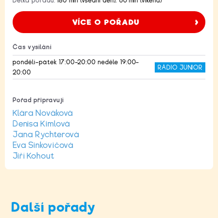
Délka pořadu:
180 min (všední den), 60 min (víkend)
VÍCE O POŘADU
Čas vysílání
pondělí–pátek 17:00–20:00 neděle 19:00–
RÁDIO JUNIOR
20:00
Pořad připravují
Klára Nováková
Denisa Kimlová
Jana Rychterová
Eva Sinkovičová
Jiří Kohout
Další pořady