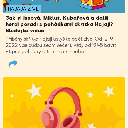
HAJAJA ŽIVĚ
Jak si Issová, Mikluš, Kubařová a další
herci poradí s pohádkami skřítka Hajaji?
Sledujte videa
Příběhy skřítka Hajaji uslyšíte opět živě! Od 12. 9.
2022 vás budou sedm večerů vždy od 19:45 bavit
vtipné pohádky o tom, jak se nebát.