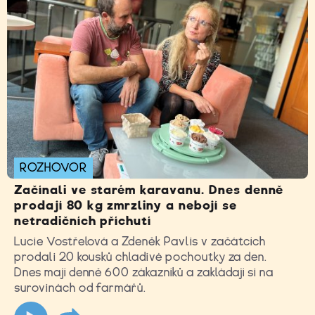
ROZHOVOR
Začínali ve starém karavanu. Dnes denně
prodají 80 kg zmrzliny a nebojí se
netradičních příchutí
Lucie Vostřelová a Zdeněk Pavlis v začátcích
prodali 20 kousků chladivé pochoutky za den.
Dnes mají denně 600 zákazníků a zakládají si na
surovinách od farmářů.