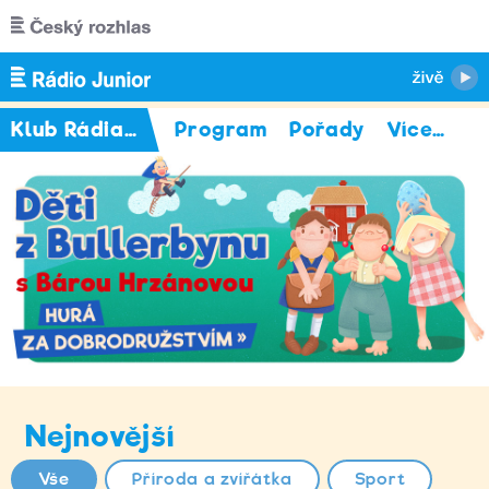
Přejít k hlavnímu obsahu
Klub Rádia Junior
Program
Pořady
Více
…
Nejnovější
Vše
Příroda a zvířátka
Sport