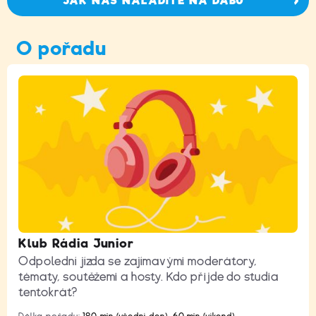
JAK NÁS NALADÍTE NA DABU
O pořadu
Klub Rádia Junior
Odpolední jízda se zajímavými moderátory,
tématy, soutěžemi a hosty. Kdo přijde do studia
tentokrát?