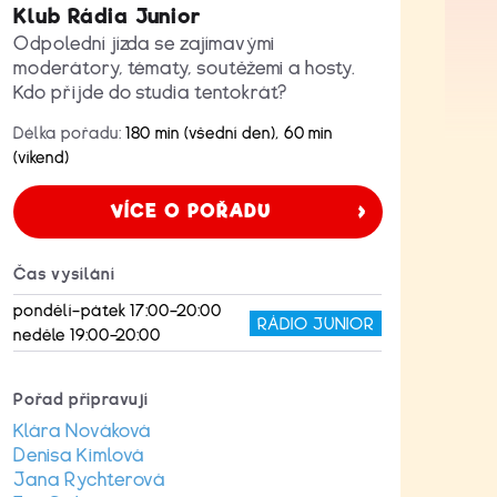
Klub Rádia Junior
Odpolední jízda se zajímavými
moderátory, tématy, soutěžemi a hosty.
Kdo přijde do studia tentokrát?
Délka pořadu:
180 min (všední den), 60 min
(víkend)
VÍCE O POŘADU
Čas vysílání
pondělí–pátek 17:00–20:00
RÁDIO JUNIOR
neděle 19:00–20:00
Pořad připravují
Klára Nováková
Denisa Kimlová
Jana Rychterová