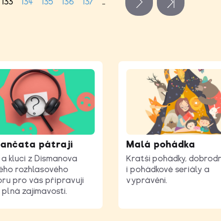
133
134
135
136
137
…
následující ›
poslední 
ančata pátrají
Malá pohádka
 a kluci z Dismanova
Kratší pohádky, dobrod
ého rozhlasového
i pohádkové seriály a
ru pro vás připravují
vyprávění.
 plná zajímavostí.