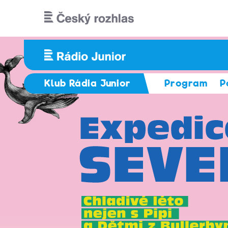
Přejít k hlavnímu obsahu
Klub Rádia Junior
Program
P