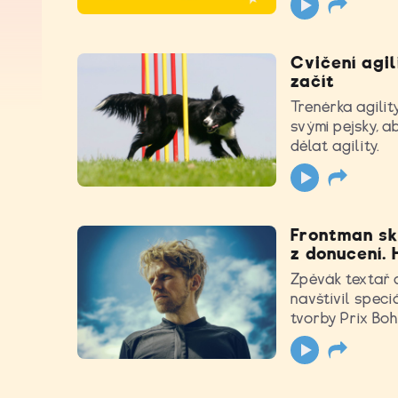
Cvičení agil
začít
Trenérka agilit
svými pejsky, a
dělat agility.
Frontman sk
z donucení.
Zpěvák textař a
navštívil speci
tvorby Prix Bo