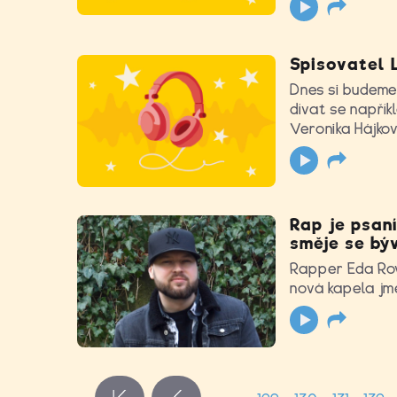
Spisovatel L
Dnes si budeme 
dívat se napřík
Veronika Hájko
Rap je psan
směje se bý
Rapper Eda Rov
nová kapela jme
Stránky