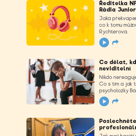
Ředitelka NF
Rádia Junio
Jaká překvapení
co k tomu můžou
Rychterová.
Co dělat, kd
neviditelní
Nikdo nereaguje
Co s tím a jak
psycholožky Bá
Poslechněte 
profesionál