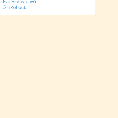
Eva Sinkovičová
Jiří Kohout