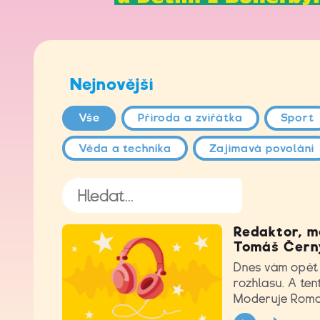
Nejnovější
Vše
Příroda a zvířátka
Sport
Věda a technika
Zajímavá povolání
Redaktor, m
Tomáš Černý
Dnes vám opět p
rozhlasu. A ten
Moderuje Roma