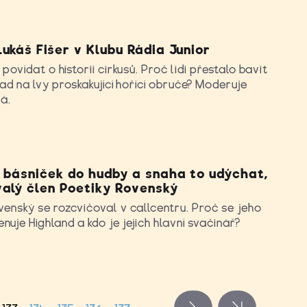
ukáš Fišer v Klubu Rádia Junior
povídat o historii cirkusů. Proč lidi přestalo bavit
lad na lvy proskakující hořící obruče? Moderuje
vá.
í básniček do hudby a snaha to udýchat,
valý člen Poetiky Rovenský
enský se rozcvičoval v callcentru. Proč se jeho
nuje Highland a kdo je jejich hlavní svačinář?