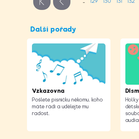
…
129
130
131
132
« první
‹ předchozí
Další pořady
Vzkazovna
Dism
Pošlete písničku někomu, koho
Holky
máte rádi a udělejte mu
dětsk
radost.
soubo
audia