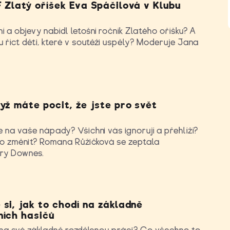
 Zlatý oříšek Eva Spáčilová v Klubu
r
 a objevy nabídl letošní ročník Zlatého oříšku? A
 říct děti, které v soutěži uspěly? Moderuje Jana
yž máte pocit, že jste pro svět
 na vaše nápady? Všichni vás ignorují a přehlíží?
 to změnit? Romana Růžičková se zeptala
ry Downes.
si, jak to chodí na základně
ních hasičů