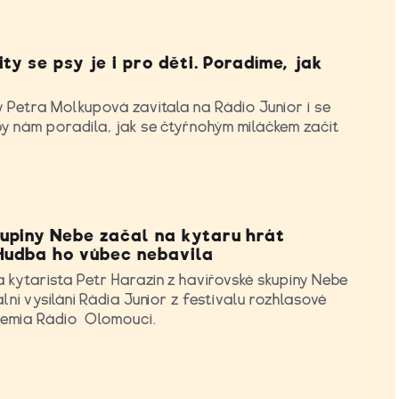
ity se psy je i pro děti. Poradíme, jak
y Petra Molkupová zavítala na Rádio Junior i se
by nám poradila, jak se čtyřnohým miláčkem začít
upiny Nebe začal na kytaru hrát
 Hudba ho vůbec nebavila
 kytarista Petr Harazin z havířovské skupiny Nebe
ální vysílání Rádia Junior z festivalu rozhlasové
hemia Rádio Olomouci.