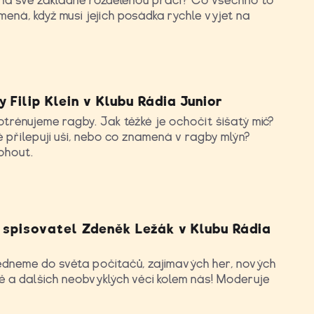
i na své základně rozdělenou práci? Co všechno to
ená, když musí jejich posádka rychle vyjet na
 Filip Klein v Klubu Rádia Junior
otrénujeme ragby. Jak těžké je ochočit šišatý míč?
é přilepují uši, nebo co znamená v ragby mlýn?
ohout.
a spisovatel Zdeněk Ležák v Klubu Rádia
édneme do světa počítačů, zajímavých her, nových
ě a dalších neobvyklých věcí kolem nás! Moderuje