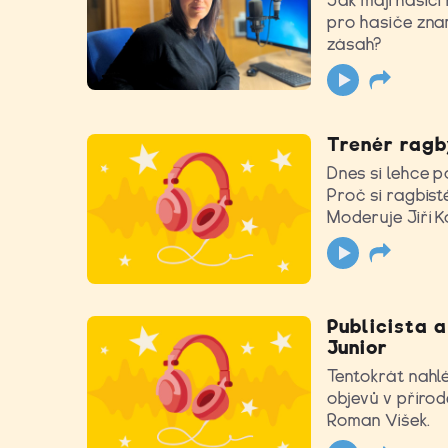
Jak mají hasič
pro hasiče znam
zásah?
Trenér ragby
Dnes si lehce p
Proč si ragbist
Moderuje Jiří K
Publicista 
Junior
Tentokrát nahl
objevů v přírod
Roman Víšek.