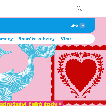
amery
Soutěže a kvízy
Více
…