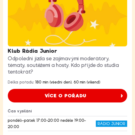
Klub Rádia Junior
Odpolední jízda se zajímavými moderátory,
tématy, soutěžemi a hosty. Kdo přijde do studia
tentokrát?
Délka pořadu:
180 min (všední den), 60 min (víkend)
VÍCE O POŘADU
Čas vysílání
pondělí–pátek 17:00–20:00 neděle 19:00–
RÁDIO JUNIOR
20:00