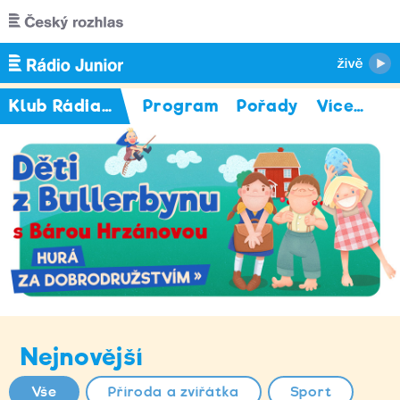
Přejít k hlavnímu obsahu
Klub Rádia Junior
Program
Pořady
Více
…
Nejnovější
Vše
Příroda a zvířátka
Sport