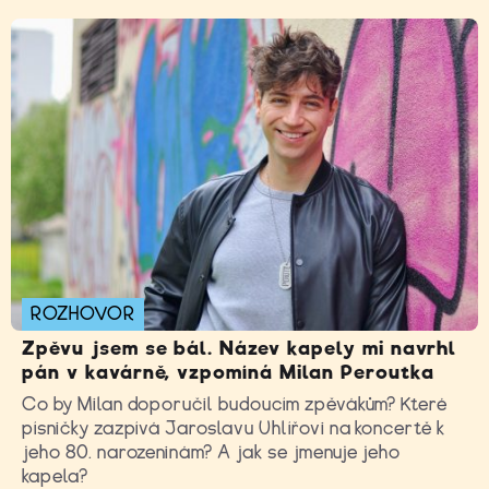
ROZHOVOR
Zpěvu jsem se bál. Název kapely mi navrhl
pán v kavárně, vzpomíná Milan Peroutka
Co by Milan doporučil budoucím zpěvákům? Které
písničky zazpívá Jaroslavu Uhlířovi na koncertě k
jeho 80. narozeninám? A jak se jmenuje jeho
kapela?