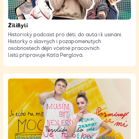
ŽiliByli
Historický podcast pro děti, do auta i k usínání.
Historky o slavných i pozapomenutých
osobnostech dějin včetně pracovních
listů připravuje Káťa Perglová.