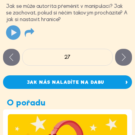
Jak se může autorita přeměnit v manipulaci? Jak
se zachovat, pokud si něčím takovým procházíte? A
jak si nastavit hranice?
Stránky
27
n
zí
JAK NÁS NALADÍTE NA DABU
O pořadu