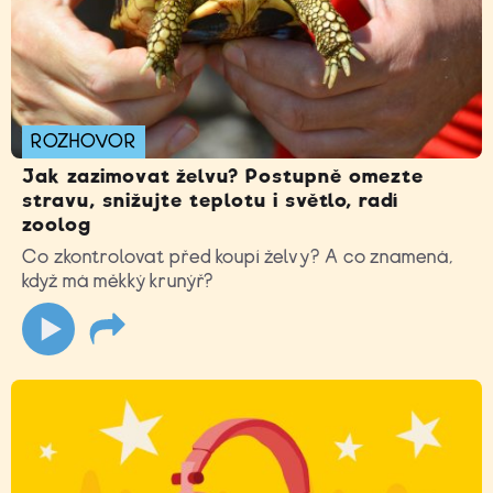
ROZHOVOR
Jak zazimovat želvu? Postupně omezte
stravu, snižujte teplotu i světlo, radí
zoolog
Co zkontrolovat před koupí želvy? A co znamená,
když má měkký krunýř?