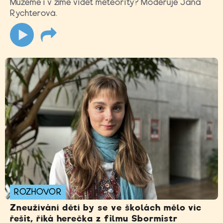
Můžeme i v zimě vidět meteority? Moderuje Jana
Rychterová.
ROZHOVOR
Zneužívání dětí by se ve školách mělo víc
řešit, říká herečka z filmu Sbormistr