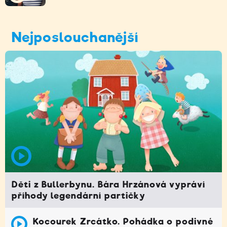
Nejposlouchanější
Děti z Bullerbynu. Bára Hrzánová vypráví
příhody legendární partičky
Kocourek Zrcátko. Pohádka o podivné