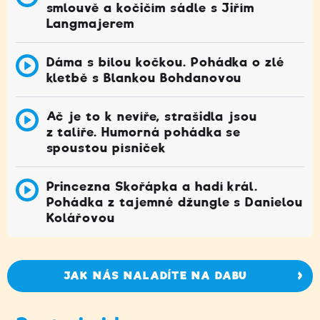
smlouvě a kočičím sádle s Jiřím
Langmajerem
Dáma s bílou kočkou. Pohádka o zlé
kletbě s Blankou Bohdanovou
Ač je to k nevíře, strašidla jsou
z talíře. Humorná pohádka se
spoustou písniček
Princezna Skořápka a hadí král.
Pohádka z tajemné džungle s Danielou
Kolářovou
JAK NÁS NALADÍTE NA DABU