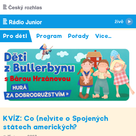
Přejít k hlavnímu obsahu
Pro děti
Program
Pořady
Více
…
KVÍZ: Co (ne)víte o Spojených
státech amerických?