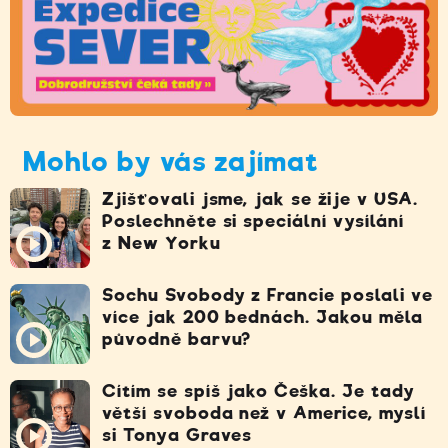
Mohlo by vás zajímat
Zjišťovali jsme, jak se žije v USA.
Poslechněte si speciální vysílání
z New Yorku
Sochu Svobody z Francie poslali ve
více jak 200 bednách. Jakou měla
původně barvu?
Cítím se spíš jako Češka. Je tady
větší svoboda než v Americe, myslí
si Tonya Graves