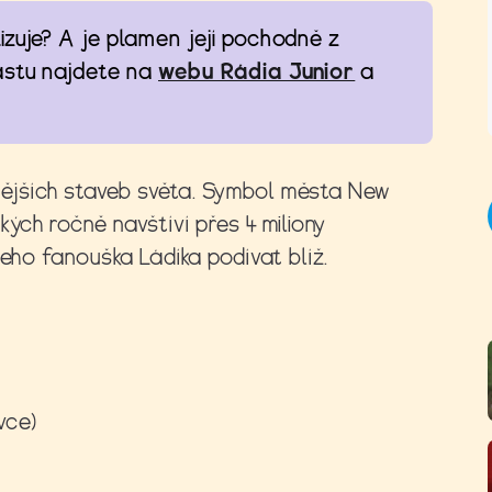
zuje? A je plamen její pochodně z
astu najdete na
webu Rádia Junior
a
ějších staveb světa. Symbol města New
kých ročně navštíví přes 4 miliony
šeho fanouška Ládíka podívat blíž.
vce)