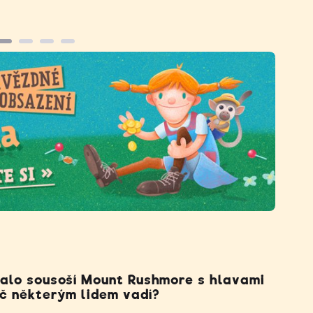
kalo sousoší Mount Rushmore s hlavami
oč některým lidem vadí?