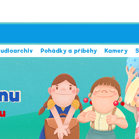
udioarchiv
Pohádky a příběhy
Kamery
S