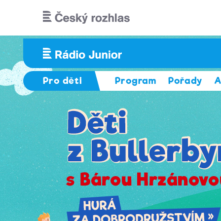
Přejít k hlavnímu obsahu
Pro děti
Program
Pořady
A