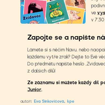
podivn
ve
vys
v 7:30
Zapojte se a napište n
Lámete si s něčím hlavu, nebo naopak
každému vytře zrak? Dejte to Evě vě
Do předmětu napište heslo „Zvídavec
z dalších dílů!
Ze záznamu si můžete každý díl p
Junior
.
autoři:
Eva Sinkovičová
,
kpe