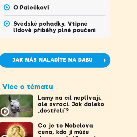
O Palečkovi
Švédské pohádky. Vtipné
lidové příběhy plné poučení
JAK NÁS NALADÍTE NA DABU
Více o tématu
Lamy na cíl neplivají,
ale zvrací. Jak daleko
„dostřelí“?
Co je to Nobelova
cena, kdo ji může