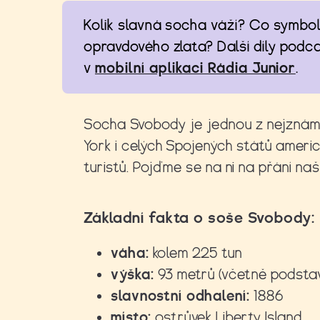
Kolik slavná socha váží? Co symboli
opravdového zlata? Další díly podc
v
mobilní aplikaci Rádia Junior
.
Socha Svobody je jednou z nejznám
York i celých Spojených států americ
turistů. Pojďme se na ni na přání na
Základní fakta o soše Svobody:
váha:
kolem 225 tun
výška:
93 metrů (včetně podsta
slavnostní odhalení:
1886
místo:
ostrůvek Liberty Island