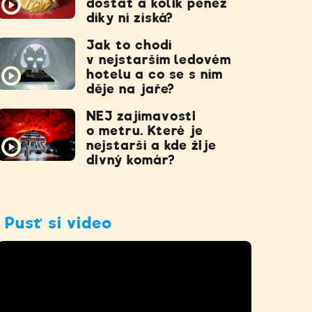
dostat a kolik peněz
díky ní získá?
Jak to chodí
v nejstarším ledovém
hotelu a co se s ním
děje na jaře?
NEJ zajímavosti
o metru. Které je
nejstarší a kde žije
divný komár?
Pusť si video