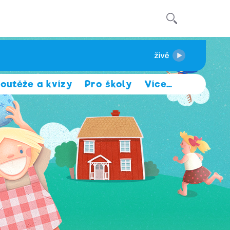
outěže a kvízy
Pro školy
Více
…