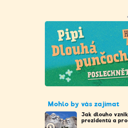
Mohlo by vás zajímat
Jak dlouho vzni
prezidentů a pr