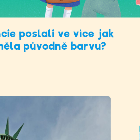
ie poslali ve více jak
měla původně barvu?