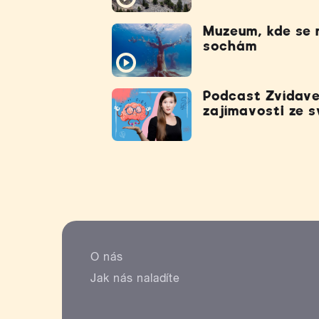
Muzeum, kde se 
sochám
Podcast Zvídave
zajímavosti ze sv
O nás
Jak nás naladíte