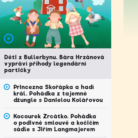
Děti z Bullerbynu. Bára Hrzánová
vypráví příhody legendární
partičky
Princezna Skořápka a hadí
král. Pohádka z tajemné
džungle s Danielou Kolářovou
Kocourek Zrcátko. Pohádka
o podivné smlouvě a kočičím
sádle s Jiřím Langmajerem