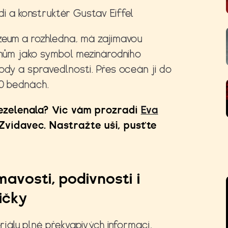
i a konstruktér Gustav Eiffel
zeum a rozhledna, má zajímavou
čanům jako symbol mezinárodního
ody a spravedlnosti. Přes oceán ji do
00 bednách.
ezelenala? Víc vám prozradí
Eva
Zvídavec. Nastražte uši, pusťte
mavosti, podivnosti i
ičky
eriálu plné překvapivých informací,