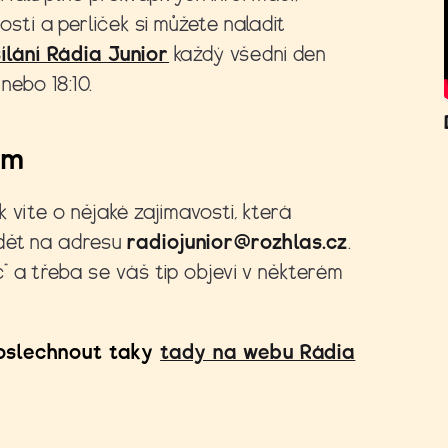
ostí a perliček si můžete naladit
ílání Rádia Junior
každý všední den
 nebo 18:10.
ám
 víte o nějaké zajímavosti, která
dět na adresu
radiojunior@rozhlas.cz
.
“ a třeba se váš tip objeví v některém
oslechnout taky
tady na webu Rádia