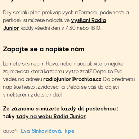
Díly seriálu plné překvapivých informací, podivností a
perliček si můžete naladit ve
vysílání Rádia
Junior
každý všední den v 7:30 nebo 18:10.
Zapojte se a napište nám
Lámete si s něčím hlavu, nebo naopak víte o nějaké
zajímavosti, která každému vytře zrak? Dejte to Evě
vědět na adresu
radiojunior@rozhlas.cz
. Do předmětu
napište heslo „Zvídavec“ a třeba se váš tip objeví
v některém z dalších dílů!
Ze záznamu si můžete každý díl poslechnout
taky
tady na webu Rádia Junior
.
autoři:
Eva Sinkovičová
,
kpe