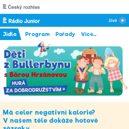
Přejít k hlavnímu obsahu
Jídlo
Program
Pořady
Více
…
Má celer negativní kalorie?
V našem těle dokáže hotové
zázraky