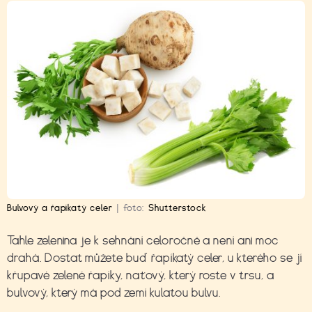
Bulvový a řapíkatý celer
|
foto:
Shutterstock
Tahle zelenina je k sehnání celoročně a není ani moc
drahá. Dostat můžete buď řapíkatý celer, u kterého se jí
křupavé zelené řapíky, naťový, který roste v trsu, a
bulvový, který má pod zemí kulatou bulvu.