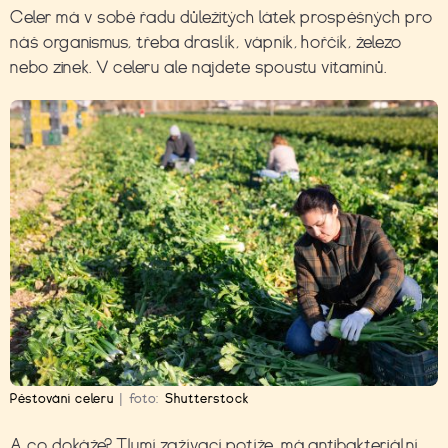
Celer má v sobě řadu důležitých látek prospěšných pro
náš organismus, třeba draslík, vápník, hořčík, železo
nebo zinek. V celeru ale najdete spoustu vitamínů.
Pěstování celeru
|
foto:
Shutterstock
A co dokáže? Tlumí zažívací potíže, má antibakteriální