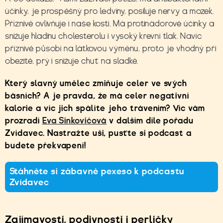
účinky, je prospěšný pro ledviny, posiluje nervy a mozek.
Příznivě ovlivňuje i naše kosti. Má protinádorové účinky a
snižuje hladinu cholesterolu i vysoký krevní tlak. Navíc
příznivě působí na látkovou výměnu, proto je vhodný při
obezitě, prý i snižuje chuť na sladké.
Který slavný umělec zmiňuje celer ve svých
básních? A je pravda, že má celer negativní
kalorie a víc jich spálíte jeho trávením? Víc vám
prozradí
Eva Sinkovičová
v dalším díle pořadu
Zvídavec. Nastražte uši, pusťte si podcast a
budete překvapení!
Stáhněte si zábavné pexeso k podcastu
Zvídavec
Zajímavosti, podivnosti i perličky