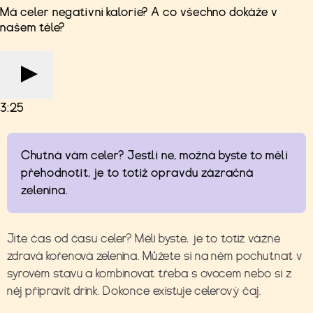
Má celer negativní kalorie? A co všechno dokáže v
našem těle?
3:25
Chutná vám celer? Jestli ne, možná byste to měli
přehodnotit, je to totiž opravdu zázračná
zelenina.
Jíte čas od času celer? Měli byste, je to totiž vážně
zdravá kořenová zelenina. Můžete si na něm pochutnat v
syrovém stavu a kombinovat třeba s ovocem nebo si z
něj připravit drink. Dokonce existuje celerový čaj.