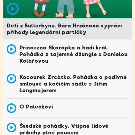
Děti z Bullerbynu. Bára Hrzánová vypráví
příhody legendární partičky
Princezna Skořápka a hadí král.
Pohádka z tajemné džungle s Danielou
Kolářovou
Kocourek Zrcátko. Pohádka o podivné
smlouvě a kočičím sádle s Jiřím
Langmajerem
O Palečkovi
Švédské pohádky. Vtipné lidové
příběhy plné poučení