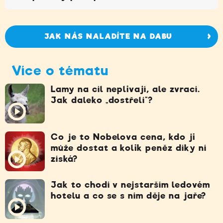
JAK NÁS NALADÍTE NA DABU
Více o tématu
Lamy na cíl neplivají, ale zvrací.
Jak daleko „dostřelí“?
Co je to Nobelova cena, kdo ji
může dostat a kolik peněz díky ní
získá?
Jak to chodí v nejstarším ledovém
hotelu a co se s ním děje na jaře?