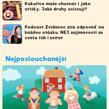
Kukuřice může chutnat i jako
oříšky. Jaké druhy existují?
Podcast Zvídavec zná odpověď na
každou otázku. NEJ zajímavosti ze
světa lidí i zvířat
Nejposlouchanější