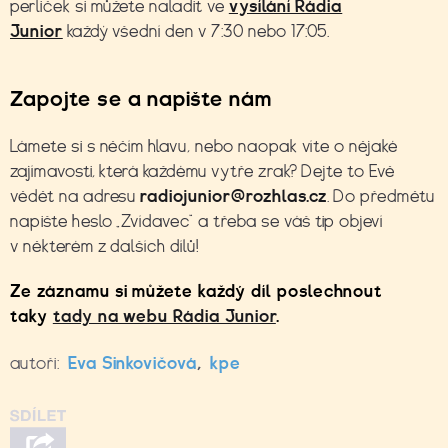
perliček si můžete naladit ve
vysílání Rádia
Junior
každý všední den v 7:30 nebo 17:05.
Zapojte se a napište nám
Lámete si s něčím hlavu, nebo naopak víte o nějaké
zajímavosti, která každému vytře zrak? Dejte to Evě
vědět na adresu
radiojunior@rozhlas.cz
. Do předmětu
napište heslo „Zvídavec“ a třeba se váš tip objeví
v některém z dalších dílů!
Ze záznamu si můžete každý díl poslechnout
taky
tady na webu Rádia Junior
.
autoři:
Eva Sinkovičová
,
kpe