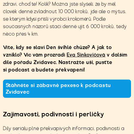
zdraví, choďte! Kolik? Možná jste slyšeli, že by měl
člověk denně zvládnout 10 000 kroků, jde ale o mýtus,
se kterým kdysi přišli výrobci krokoměrů. Podle
současných názorů stačí denně ujít 6 000 kroků, tedy
něco přes 4 km.
Víte, kdy se slaví Den švihlé chůze? A jak to
vzniklo? Víc vám prozradí
Eva Sinkovičová
v dalším
díle pořadu Zvídavec. Nastražte uši, pusťte
si podcast a budete překvapení!
Stáhněte si zábavné pexeso k podcastu
Zvídavec
Zajímavosti, podivnosti i perličky
Díly seriálu plné překvapivých informací, podivností a