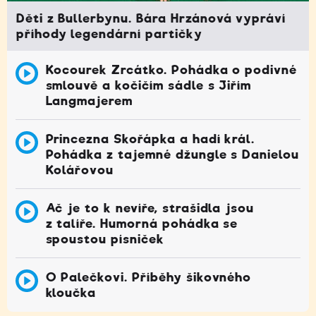
Děti z Bullerbynu. Bára Hrzánová vypráví
příhody legendární partičky
Kocourek Zrcátko. Pohádka o podivné
smlouvě a kočičím sádle s Jiřím
Langmajerem
Princezna Skořápka a hadí král.
Pohádka z tajemné džungle s Danielou
Kolářovou
Ač je to k nevíře, strašidla jsou
z talíře. Humorná pohádka se
spoustou písniček
O Palečkovi. Příběhy šikovného
kloučka