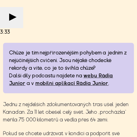
3:33
Chůze je tím nejpřirozenějším pohybem a jedním z
nejúčinějších cvičení. Jsou nějaké chodecké
rekordy a víte, co je to švihlá chůze?
Další díly podcastu najdete na
webu Rádia
Junior
a v
mobilní aplikaci Rádia Junior
.
Jednu z nejdelších zdokumentovaných tras ušel jeden
Kanaďan. Za 11 let obešel celý svět. Jeho „procházka“
měřila 75 000 kilometrů a vedla přes 64 zemí.
Pokud se chcete udržovat v kondici a podpořit své