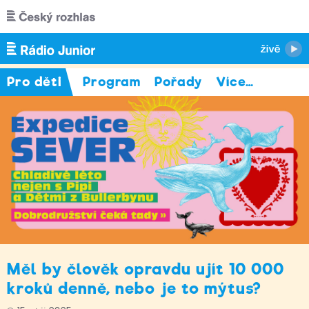
Přejít k hlavnímu obsahu
Pro děti
Program
Pořady
Více
…
Měl by člověk opravdu ujít 10 000
kroků denně, nebo je to mýtus?