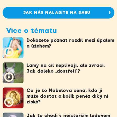
JAK NÁS NALADÍTE NA DABU
Více o tématu
Dokážete poznat rozdíl mezi úpalem
a úžehem?
Lamy na cíl neplivají, ale zvrací.
Jak daleko „dostřelí“?
Co je to Nobelova cena, kdo ji
může dostat a kolik peněz díky ní
získá?
Jak to chodí v nejstarším ledovém