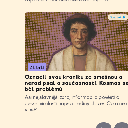
5 minut
ŽILIBYLI
Označil svou kroniku za směšnou a
nerad psal o současnosti. Kosmas s
bál problémů
Asi nejslavnější zdroj informací a pověstí o
české minulosti napsal jediný člověk. Co o ně
víme?
Stránky