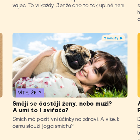
vajec. To ví každý. Jenže ono to tak úplně není.
s
h
2 minuty
VÍTE, ŽE...?
Smějí se častěji ženy, nebo muži?
A umí to i zvířata?
Smích má pozitivní účinky na zdraví. A víte, k
čemu slouží jóga smíchu?
b
l
d