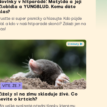
Novinky v hitparádě: Matylda a její
Zlobidla a YUNGBLUD. Komu dáte
hlas?
usťte si super písničky a hlasujte. Kdo půjde
ál a kdo v naší hitparádě skončí? Záleží jen na
vás!
2 minuty
VÍTE, ŽE...?
Žížaly si na zimu skladuje živé. Co
nevíte o krtcích?
á velké svalnaté přední tlapky, které mu