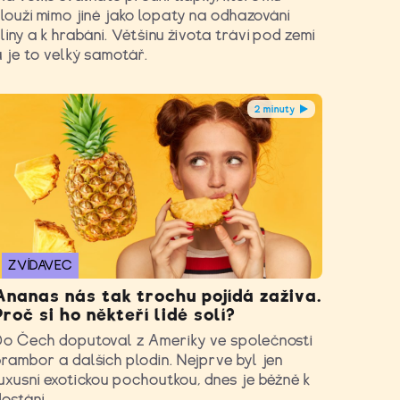
louží mimo jiné jako lopaty na odhazování
líny a k hrabání. Většinu života tráví pod zemí
a je to velký samotář.
2 minuty
ZVÍDAVEC
Ananas nás tak trochu pojídá zaživa.
Proč si ho někteří lidé solí?
Do Čech doputoval z Ameriky ve společnosti
rambor a dalších plodin. Nejprve byl jen
uxusní exotickou pochoutkou, dnes je běžně k
ostání.