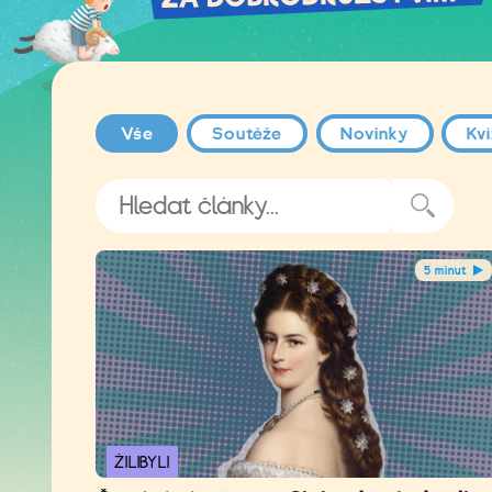
Vše
Soutěže
Novinky
Kv
5 minut
ŽILIBYLI