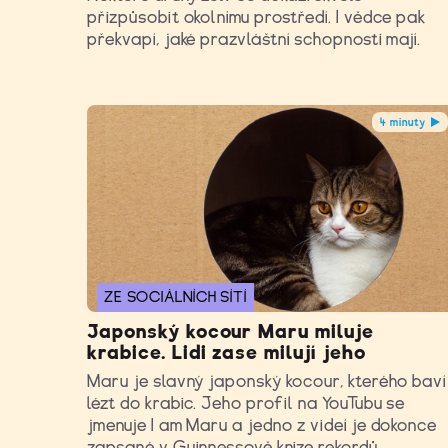
přizpůsobit okolnímu prostředí. I vědce pak
překvapí, jaké prazvláštní schopnosti mají.
4 minuty
ZE SOCIÁLNÍCH SÍTÍ
Japonský kocour Maru miluje
krabice. Lidi zase milují jeho
Maru je slavný japonský kocour, kterého baví
lézt do krabic. Jeho profil na YouTubu se
jmenuje I am Maru a jedno z videí je dokonce
zapsané v Guinnessově knize rekordů.