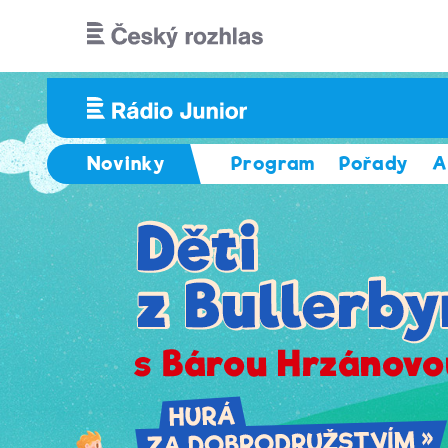
Přejít k hlavnímu obsahu
Novinky
Program
Pořady
A