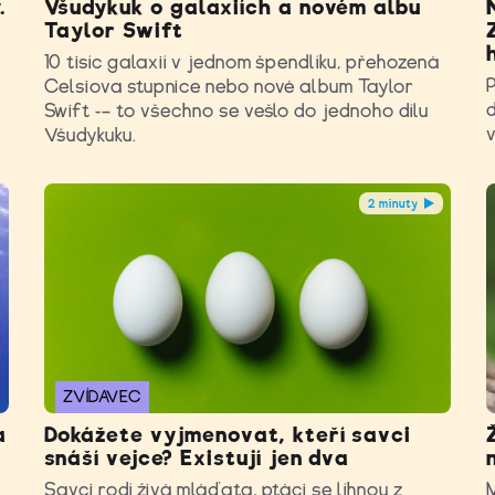
.
Všudykuk o galaxiích a novém albu
Taylor Swift
10 tisíc galaxií v jednom špendlíku, přehozená
P
Celsiova stupnice nebo nové album Taylor
d
Swift -– to všechno se vešlo do jednoho dílu
Všudykuku.
2 minuty
ZVÍDAVEC
a
Dokážete vyjmenovat, kteří savci
snáší vejce? Existují jen dva
Savci rodí živá mláďata, ptáci se líhnou z
M