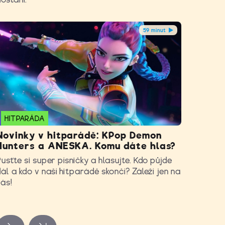
59 minut
HITPARÁDA
Novinky v hitparádě: KPop Demon
Hunters a ANESKA. Komu dáte hlas?
usťte si super písničky a hlasujte. Kdo půjde
ál a kdo v naší hitparádě skončí? Záleží jen na
vás!