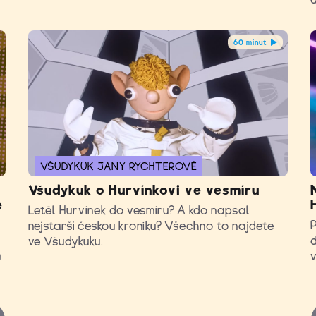
60 minut
VŠUDYKUK JANY RYCHTEROVÉ
Všudykuk o Hurvínkovi ve vesmíru
e
Letěl Hurvínek do vesmíru? A kdo napsal
P
nejstarší českou kroniku? Všechno to najdete
d
ve Všudykuku.
m