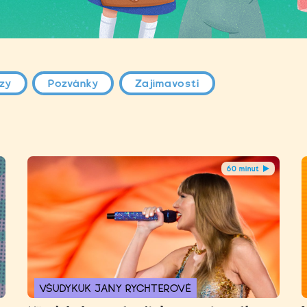
ízy
Pozvánky
Zajímavosti
60 minut
VŠUDYKUK JANY RYCHTEROVÉ