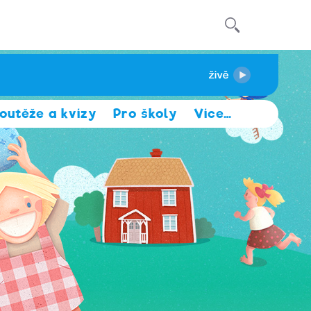
outěže a kvízy
Pro školy
Více
…