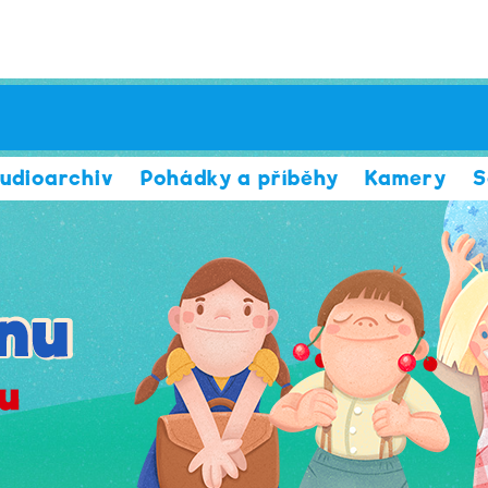
udioarchiv
Pohádky a příběhy
Kamery
S