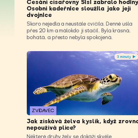
Česání císařovny Sisi zabralo hodiny
Osobní kadeřnice sloužila jako její
dvojnice
Skoro nejedla a neustále cvičila. Denně ušla
přes 20 km a málokdo jí stačil. Byla krásná,
bohatá, a přesto nebyla spokojená.
3 minuty
ZVÍDAVEC
Jak získává želva kyslík, když zrovn
nepoužívá plíce?
Některé druhy želv se dokáží skvěle