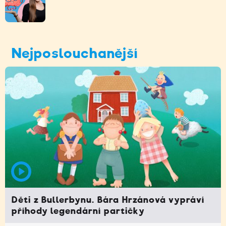
Nejposlouchanější
Děti z Bullerbynu. Bára Hrzánová vypráví
příhody legendární partičky