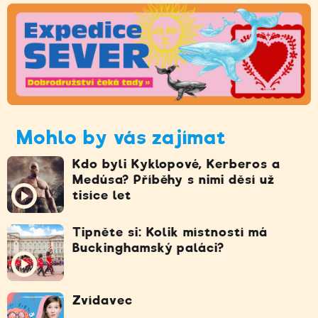
Mohlo by vás zajímat
Kdo byli Kyklopové, Kerberos a
Medúsa? Příběhy s nimi děsí už
tisíce let
Tipněte si: Kolik místností má
Buckinghamský paláci?
Zvídavec