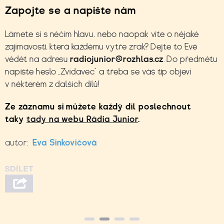
Zapojte se a napište nám
Lámete si s něčím hlavu, nebo naopak víte o nějaké
zajímavosti, která každému vytře zrak? Dejte to Evě
vědět na adresu
radiojunior@rozhlas.cz
. Do předmětu
napište heslo „Zvídavec“ a třeba se váš tip objeví
v některém z dalších dílů!
Ze záznamu si můžete každý díl poslechnout
taky
tady na webu Rádia Junior
.
autor:
Eva Sinkovičová