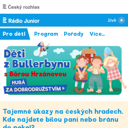
Přejít k hlavnímu obsahu
Pro děti
Program
Pořady
Více
…
Tajemné úkazy na českých hradech.
Kde najdete bílou paní nebo bránu
do pekel?