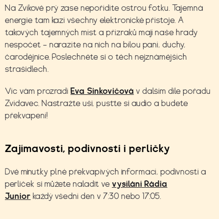
Na Zvíkově prý zase nepořídíte ostrou fotku. Tajemná
energie tam kazí všechny elektronické přístoje. A
takových tajemných míst a přízraků mají naše hrady
nespočet – narazíte na nich na bílou paní, duchy,
čarodějnice. Poslechněte si o těch nejznámějších
strašidlech.
Víc vám prozradí
Eva Sinkovičová
v dalším díle
pořadu
Zvídavec. Nastražte uši, pusťte si audio a budete
překvapení!
Zajímavosti, podivnosti i perličky
Dvě minutky plné překvapivých informací, podivností a
perliček si můžete naladit ve
vysílání Rádia
Junior
každý všední den v 7:30 nebo 17:05.