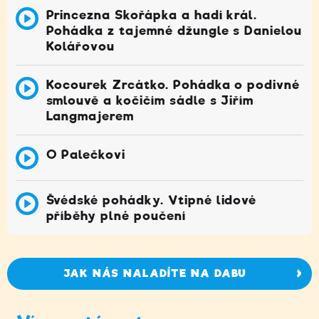
Princezna Skořápka a hadí král.
Pohádka z tajemné džungle s Danielou
Kolářovou
Kocourek Zrcátko. Pohádka o podivné
smlouvě a kočičím sádle s Jiřím
Langmajerem
O Palečkovi
Švédské pohádky. Vtipné lidové
příběhy plné poučení
JAK NÁS NALADÍTE NA DABU