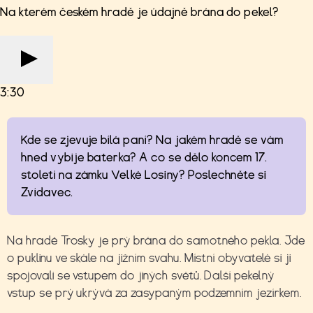
Na kterém českém hradě je údajně brána do pekel?
3:30
Kde se zjevuje bílá paní? Na jakém hradě se vám
hned vybije baterka? A co se dělo koncem 17.
století na zámku Velké Losiny? Poslechněte si
Zvídavec.
Na hradě Trosky je prý brána do samotného pekla. Jde
o puklinu ve skále na jižním svahu. Místní obyvatelé si ji
spojovali se vstupem do jiných světů. Další pekelný
vstup se prý ukrývá za zasypaným podzemním jezírkem.