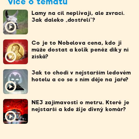
Více o tématu
Lamy na cíl neplivají, ale zvrací.
Jak daleko „dostřelí“?
Co je to Nobelova cena, kdo ji
může dostat a kolik peněz díky ní
získá?
Jak to chodí v nejstarším ledovém
hotelu a co se s ním děje na jaře?
NEJ zajímavosti o metru. Které je
nejstarší a kde žije divný komár?