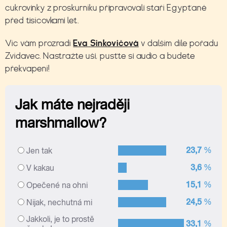
cukrovinky z proskurníku připravovali staří Egypťané
před tisícovkami let.
Víc vám prozradí
Eva Sinkovičová
v dalším díle
pořadu
Zvídavec. Nastražte uši, pusťte si audio a budete
překvapení!