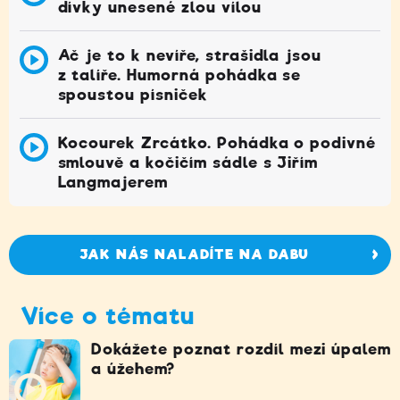
dívky unesené zlou vílou
Ač je to k nevíře, strašidla jsou
z talíře. Humorná pohádka se
spoustou písniček
Kocourek Zrcátko. Pohádka o podivné
smlouvě a kočičím sádle s Jiřím
Langmajerem
JAK NÁS NALADÍTE NA DABU
Více o tématu
Dokážete poznat rozdíl mezi úpalem
a úžehem?