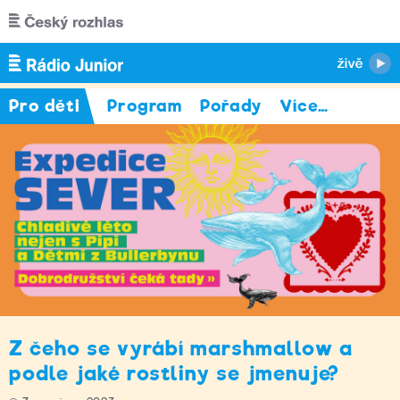
Přejít k hlavnímu obsahu
Pro děti
Program
Pořady
Více
…
Z čeho se vyrábí marshmallow a
podle jaké rostliny se jmenuje?