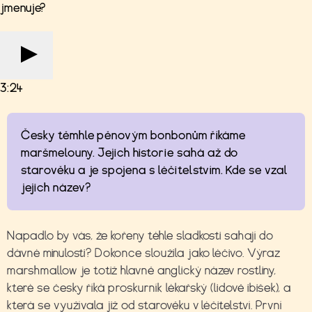
jmenuje?
3:24
Česky těmhle pěnovým bonbonům říkáme
maršmelouny. Jejich historie sahá až do
starověku a je spojena s léčitelstvím. Kde se vzal
jejich název?
Napadlo by vás, že kořeny téhle sladkosti sahají do
dávné minulosti? Dokonce sloužila jako léčivo. Výraz
marshmallow je totiž hlavně anglický název rostliny,
které se česky říká proskurník lékařský (lidově ibišek), a
která se využívala již od starověku v léčitelství. První