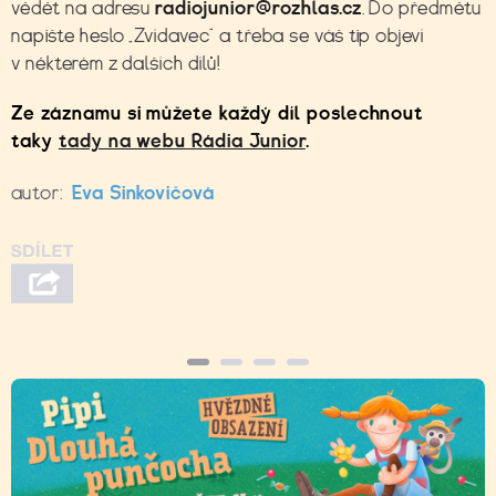
vědět na adresu
radiojunior@rozhlas.cz
. Do předmětu
napište heslo „Zvídavec“ a třeba se váš tip objeví
v některém z dalších dílů!
Ze záznamu si můžete každý díl poslechnout
taky
tady na webu Rádia Junior
.
autor:
Eva Sinkovičová