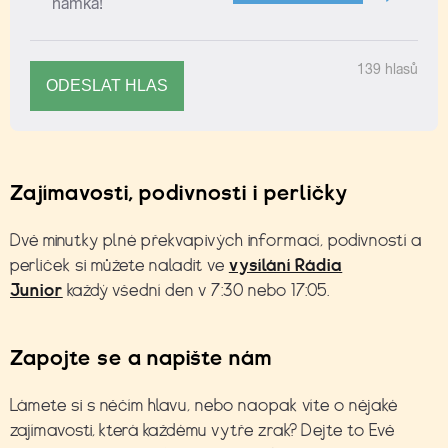
Zajímavosti, podivnosti i perličky
Dvě minutky plné překvapivých informací, podivností a
perliček si můžete naladit ve
vysílání Rádia
Junior
každý všední den v 7:30 nebo 17:05.
Zapojte se a napište nám
Lámete si s něčím hlavu, nebo naopak víte o nějaké
zajímavosti, která každému vytře zrak? Dejte to Evě