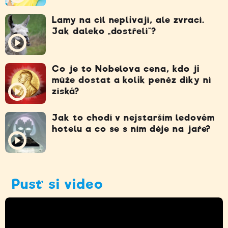
Lamy na cíl neplivají, ale zvrací.
Jak daleko „dostřelí“?
Co je to Nobelova cena, kdo ji
může dostat a kolik peněz díky ní
získá?
Jak to chodí v nejstarším ledovém
hotelu a co se s ním děje na jaře?
Pusť si video