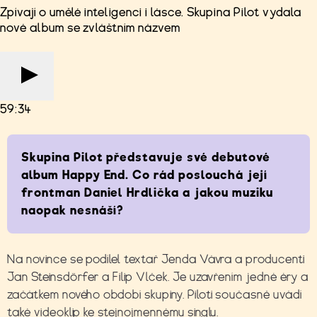
Zpívají o umělé inteligenci i lásce. Skupina Pilot vydala
nové album se zvláštním názvem
59:34
Skupina Pilot představuje své debutové
album Happy End. Co rád poslouchá její
frontman Daniel Hrdlička a jakou muziku
naopak nesnáší?
Na novince se podílel textař Jenda Vávra a producenti
Jan Steinsdörfer a Filip Vlček. Je uzavřením jedné éry a
začátkem nového období skupiny. Piloti současně uvádí
také videoklip ke stejnojmennému singlu.