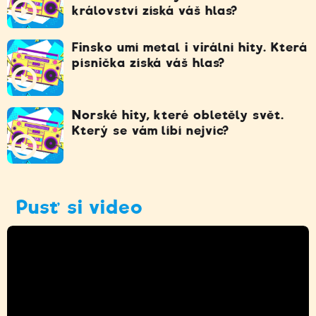
království získá váš hlas?
Finsko umí metal i virální hity. Která
písnička získá váš hlas?
Norské hity, které obletěly svět.
Který se vám líbí nejvíc?
Pusť si video