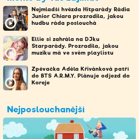
Nejmladší hvězda Hitparády Rádia
Junior Chiara prozradila, jakou
hudbu ráda poslouchá
Ellie si zahrála na DJku
Starparády. Prozradila, jakou
muziku má ve svém playlistu
Zpěvačka Adéla Křivánková patří
do BTS A.R.M.Y. Plánuje odjezd do
Koreje
Nejposlouchanější