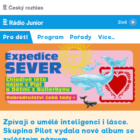
Přejít k hlavnímu obsahu
Pro děti
Program
Pořady
Více
…
Zpívají o umělé inteligenci i lásce.
Skupina Pilot vydala nové album se
zvláštním názvem