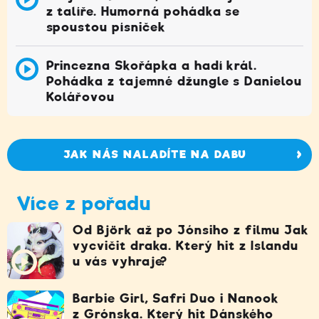
z talíře. Humorná pohádka se
spoustou písniček
Princezna Skořápka a hadí král.
Pohádka z tajemné džungle s Danielou
Kolářovou
JAK NÁS NALADÍTE NA DABU
Více z pořadu
Od Björk až po Jónsiho z filmu Jak
vycvičit draka. Který hit z Islandu
u vás vyhraje?
Barbie Girl, Safri Duo i Nanook
z Grónska. Který hit Dánského