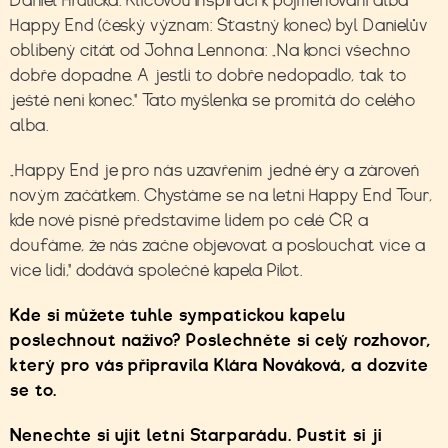
Daniel Hrdlička. Klíčovou inspirací k pojmenování alba
Happy End (český význam: Šťastný konec) byl Danielův
oblíbený citát od Johna Lennona: „Na konci všechno
dobře dopadne. A jestli to dobře nedopadlo, tak to
ještě není konec." Tato myšlenka se promítá do celého
alba.
„Happy End je pro nás uzavřením jedné éry a zároveň
novým začátkem. Chystáme se na letní Happy End Tour,
kde nové písně představíme lidem po celé ČR a
doufáme, že nás začne objevovat a poslouchat více a
více lidí," dodává společně kapela Pilot.
Kde si můžete tuhle sympatickou kapelu
poslechnout naživo? Poslechněte si celý rozhovor,
který pro vás připravila Klára Nováková, a dozvíte
se to.
Nenechte si ujít letní Starparádu. Pustit si ji