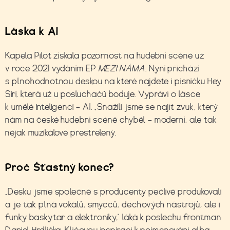
Láska k AI
Kapela Pilot získala pozornost na hudební scéně už
v roce 2021 vydáním EP
MEZI NÁMA.
Nyní přichází
s plnohodnotnou deskou na které najdete i písničku Hey
Siri, která už u posluchačů boduje. Vypráví o lásce
k umělé inteligenci – AI. „Snažili jsme se najít zvuk, který
nám na české hudební scéně chyběl – moderní, ale tak
nějak muzikálově přestřelený.
Proč Šťastný konec?
„Desku jsme společně s producenty pečlivě produkovali
a je tak plná vokálů, smyčců, dechových nástrojů, ale i
funky baskytar a elektroniky,“ láká k poslechu frontman