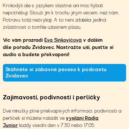
Krokodýli ale s jazykem vlastně ani moc hýbat
nepotřebují. Slouží jim k trochu jiným věcem, než nám.
Potravu totiž nežvýkají. A to není zdaleka jediná
zvláštnost o tomhle úžasném plazu.
Víc vám prozradí
Eva Sinkovičová
v dalším
díle pořadu Zvídavec. Nastražte uši, pusťte si
audio a budete překvapení!
Stáhněte si zábavné pexeso k podcastu
Zvídavec
Zajímavosti, podivnosti i perličky
Dvě minutky plné překvapivých informací, podivností a
perliček si můžete naladit ve
vysílání Rádia
Junior
každý všední den v 7:30 nebo 17:05.