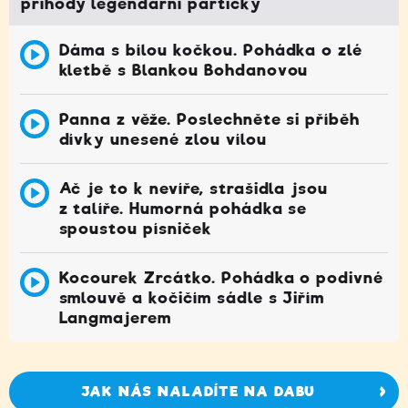
příhody legendární partičky
Dáma s bílou kočkou. Pohádka o zlé
kletbě s Blankou Bohdanovou
Panna z věže. Poslechněte si příběh
dívky unesené zlou vílou
Ač je to k nevíře, strašidla jsou
z talíře. Humorná pohádka se
spoustou písniček
Kocourek Zrcátko. Pohádka o podivné
smlouvě a kočičím sádle s Jiřím
Langmajerem
JAK NÁS NALADÍTE NA DABU