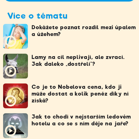
Více o tématu
Dokážete poznat rozdíl mezi úpalem
a úžehem?
Lamy na cíl neplivají, ale zvrací.
Jak daleko „dostřelí“?
Co je to Nobelova cena, kdo ji
může dostat a kolik peněz díky ní
získá?
Jak to chodí v nejstarším ledovém
hotelu a co se s ním děje na jaře?