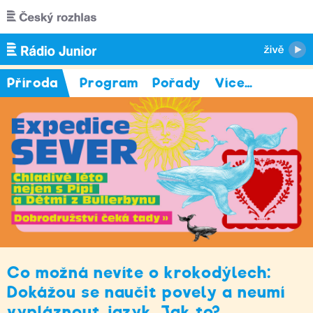
Přejít k hlavnímu obsahu
Příroda
Program
Pořady
Více
…
Co možná nevíte o krokodýlech:
Dokážou se naučit povely a neumí
vypláznout jazyk. Jak to?