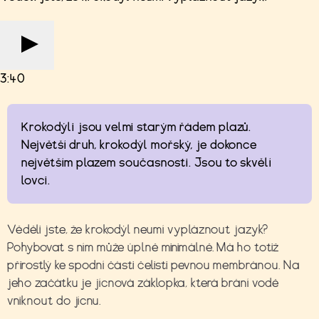
3:40
Krokodýli jsou velmi starým řádem plazů.
Největší druh, krokodýl mořský, je dokonce
největším plazem současnosti. Jsou to skvělí
lovci.
Věděli jste, že krokodýl neumí vypláznout jazyk?
Pohybovat s ním může úplně minimálně. Má ho totiž
přirostlý ke spodní části čelisti pevnou membránou. Na
jeho začátku je jícnová záklopka, která brání vodě
vniknout do jícnu.