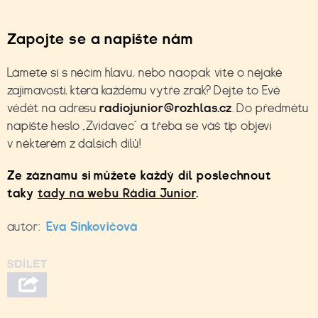
Zapojte se a napište nám
Lámete si s něčím hlavu, nebo naopak víte o nějaké
zajímavosti, která každému vytře zrak? Dejte to Evě
vědět na adresu
radiojunior@rozhlas.cz
. Do předmětu
napište heslo „Zvídavec“ a třeba se váš tip objeví
v některém z dalších dílů!
Ze záznamu si můžete každý díl poslechnout
taky
tady na webu Rádia Junior
.
autor:
Eva Sinkovičová