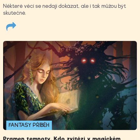
Některé věci se nedají dokázat, ale i tak můžou být
skutečné.
FANTASY PŘÍBĚH
Pramen temnoty. Kdo zvítězí v magickém