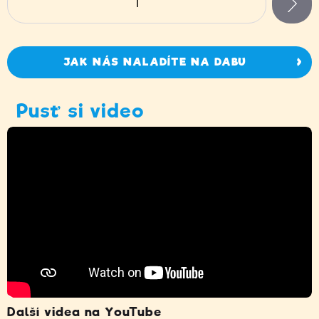
1
n
JAK NÁS NALADÍTE NA DABU
Pusť si video
Další videa na YouTube