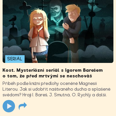
SERIÁL
Kost. Mysteriózní seriál s Igorem Barešem
o tom, že před mrtvými se neschováš
Příběh podle knižní předlohy oceněné Magnesií
Literou. Jak si udobřit naštvaného ducha a splašené
svědomí? Hrají I. Bareš, J. Smutná, O. Rychlý a další.