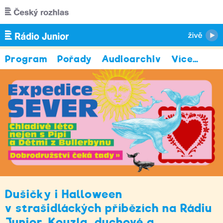
Přejít k hlavnímu obsahu
Program
Pořady
Audioarchiv
Více
…
Dušičky i Halloween
v strašidláckých příbězích na Rádiu
Junior. Kouzla, duchové a