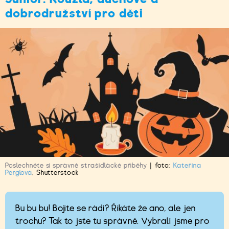
dobrodružství pro děti
Poslechněte si správně strašidlácké příběhy
|
foto:
Kateřina
Perglová
,
Shutterstock
Bu bu bu! Bojíte se rádi? Říkáte že ano, ale jen
trochu? Tak to jste tu správně. Vybrali jsme pro