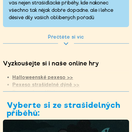
vás nejen strašidlácké příběhy, kde nakonec
všechno tak nějak dobře dopadne, ale i lehce
děsivé díly vašich oblíbených pořadů
Přečtěte si víc
Vyzkoušejte si i naše online hry
Halloweenské pexeso >>
Pexeso strašidelné dýně >>
Pexeso čarodějnice >>
Puzzle netopýr >>
Vyberte si ze strašidelných
Puzzle zamračená dýně >>
příběhů:
Omalovánky vysmátá dýně >>
Najdi tři kočky v doupěti čarodějnice >>