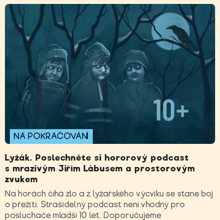
NA POKRAČOVÁNÍ
Lyžák. Poslechněte si hororový podcast
s mrazivým Jiřím Lábusem a prostorovým
zvukem
Na horách číhá zlo a z lyžařského výcviku se stane boj
o přežití. Strašidelný podcast není vhodný pro
posluchače mladší 10 let. Doporučujeme