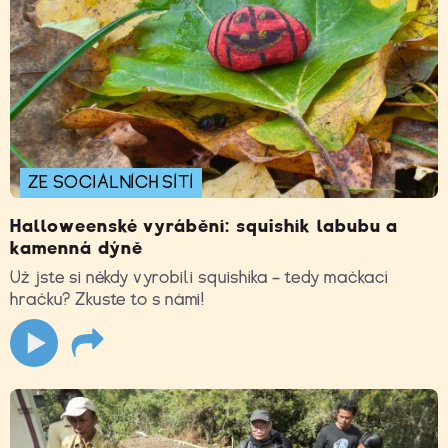
ZE SOCIÁLNÍCH SÍTÍ
Halloweenské vyrábění: squishík labubu a
kamenná dýně
Už jste si někdy vyrobili squishíka – tedy mačkací
hračku? Zkuste to s námi!