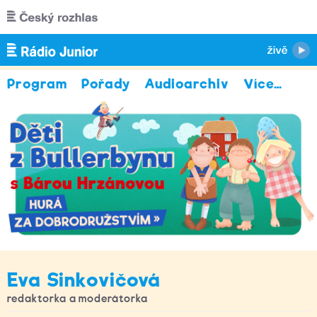
Přejít k hlavnímu obsahu
Program
Pořady
Audioarchiv
Více
…
Eva Sinkovičová
redaktorka a moderátorka