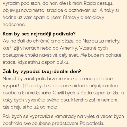
vyrážím pod stan, do hor, ale i k moři. Ráda cestuju,
objevuju nová místa, tradice a poznávám lidi. A taky si
hodně užívám spaní a jsem filmový a seriálový
nadšenec.
Kam by ses nejrad
ě
ji podívala?
Asi na Bali do chrámů a na pláže, do Nepálu za mnichy,
kteří žijí v horách nebo do Ameriky. Vlastně bych
postupně chtěla navštívit celý svět. Ale bude mi bohatě
stačit, když stihnu aspoň půlku.
Jak by vypadal tv
ů
j ideální den?
Neměl by začít příliš brzo, musím se přece pořádně
vyspat! :-) Dala bych si dobrou snídani s nějakou milou
osobu a k ní velké kafe. Chvíli bych si četla super knížku a
taky bych vyvenčila svého psa, kterého zatím nemám,
ale přeju si ho už od mala.
Pak bych se vypravila s kamarády na výlet a večer bych
odehrála své oblíbené představení. Po potlesku