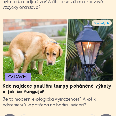
bylo to tak odjakživa? A říkalo se vůbec oranžové
vždycky oranžová?
3 minuty
ZVÍDAVEC
Kde najdete pouliční lampy poháněné výkaly
a jak to funguje?
Je to moderní ekologická vymoženost? A kolik
exkrementů je potřeba na hodinu svícení?
Stránky