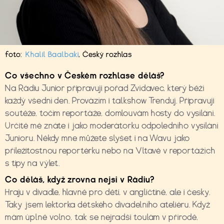
foto:
Khalil Baalbaki
,
Český rozhlas
Co všechno v Českém rozhlase d
ě
láš?
Na Rádiu Junior připravuji pořad Zvídavec, který běží
každý všední den. Provázím i talkshow Trenduj. Připravuji
soutěže, točím reportáže, domlouvám hosty do vysílání.
Určitě mě znáte i jako moderátorku odpoledního vysílání
Junioru. Někdy mne můžete slyšet i na Wavu jako
příležitostnou reportérku nebo na
Vltavě v reportážích
s tipy na výlet.
Co d
ě
l
áš
, kdy
ž
zrovna nejsi v R
á
diu?
Hraju v divadle, hlavně pro děti, v angličtině, ale i česky.
Taky jsem lektorka dětského divadelního ateliéru. Když
mám úplně volno, tak se nejradši toulám v přírodě,