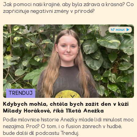
Jak pomoci naší krajině, aby byla zdravá a krásná? Co
zapříčiňuje negativní změny v přírodě?
47 minut
TRENDUJ
Kdybych mohla, chtěla bych zažít den v kůži
Milady Horákové, říká 11letá Anežka
Podle milovnice historie Anežky mladé lidi minulost moc
nezajímá. Proč? O tom, i o fusion žánrech v hudbě,
bude další díl podcastu Trenduj.