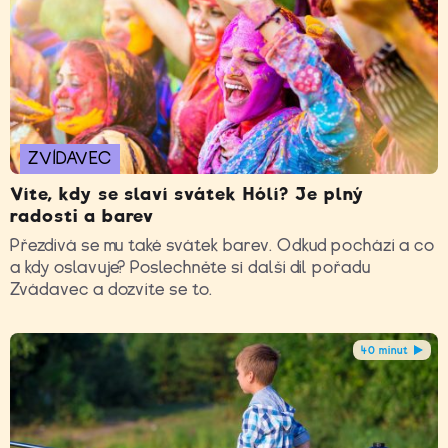
ZVÍDAVEC
Víte, kdy se slaví svátek Hólí? Je plný
radosti a barev
Přezdívá se mu také svátek barev. Odkud pochází a co
a kdy oslavuje? Poslechněte si další díl pořadu
Zvádavec a dozvíte se to.
40 minut