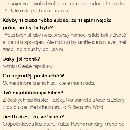
spokojených diváků bych doma zhlédla jeden díl seriálu
Přátelé a do pěti minut usnula.
Kdyby ti zlatá rybka slíbila, že ti splní n
ě
jaké
p
ř
ání, co by to bylo?
Přála bych si, aby neexistovaly nemoci a lidé byli v životě
šťastní a spokojení. Ale možná by tenhle ideální svět měl
zase jiné mouchy, co já vím.
Jaký jsi ročník?
Vzniku České republiky.
Co nejraději posloucháš?
Šumění moře a smích lidí, které mám ráda.
Tvé nejoblíbenější filmy?
Z českých asi klasika Pelíšky, Na samotě u lesa a Želary,
z cizích asi Life Is Beautiful a A Beautiful Mind.
Jestli čteš, tak většinou?
Odpočinkovou literaturu, takže hlavně romány, třeba od