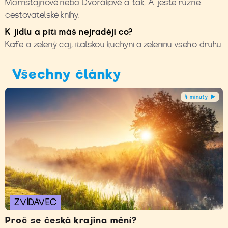
Mornštajnové nebo Dvořákové a tak. A ještě různé
cestovatelské knihy.
K jídlu a pití máš nejraději co?
Kafe a zelený čaj, italskou kuchyni a zeleninu všeho druhu.
Všechny články
4 minuty
ZVÍDAVEC
Proč se česká krajina mění?