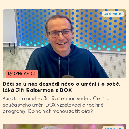
38 minut
ROZHOVOR
Děti se u nás dozvědí něco o umění i o sobě,
láká Jiří Raiterman z DOX
Kurátor a umělec Jiří Raiterman vede v Centru
současného umění DOX vzdělávací a rodinné
programy. Co na nich mohou zažít děti?
3 minuty